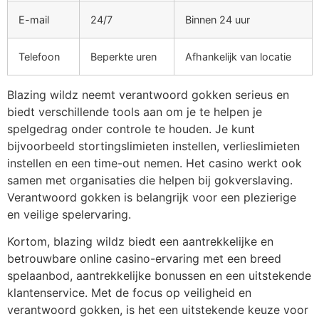
E-mail
24/7
Binnen 24 uur
Telefoon
Beperkte uren
Afhankelijk van locatie
Blazing wildz neemt verantwoord gokken serieus en
biedt verschillende tools aan om je te helpen je
spelgedrag onder controle te houden. Je kunt
bijvoorbeeld stortingslimieten instellen, verlieslimieten
instellen en een time-out nemen. Het casino werkt ook
samen met organisaties die helpen bij gokverslaving.
Verantwoord gokken is belangrijk voor een plezierige
en veilige spelervaring.
Kortom, blazing wildz biedt een aantrekkelijke en
betrouwbare online casino-ervaring met een breed
spelaanbod, aantrekkelijke bonussen en een uitstekende
klantenservice. Met de focus op veiligheid en
verantwoord gokken, is het een uitstekende keuze voor