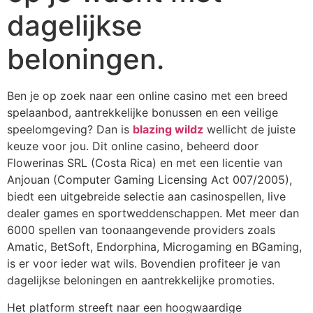
dagelijkse
beloningen.
Ben je op zoek naar een online casino met een breed
spelaanbod, aantrekkelijke bonussen en een veilige
speelomgeving? Dan is
blazing wildz
wellicht de juiste
keuze voor jou. Dit online casino, beheerd door
Flowerinas SRL (Costa Rica) en met een licentie van
Anjouan (Computer Gaming Licensing Act 007/2005),
biedt een uitgebreide selectie aan casinospellen, live
dealer games en sportweddenschappen. Met meer dan
6000 spellen van toonaangevende providers zoals
Amatic, BetSoft, Endorphina, Microgaming en BGaming,
is er voor ieder wat wils. Bovendien profiteer je van
dagelijkse beloningen en aantrekkelijke promoties.
Het platform streeft naar een hoogwaardige