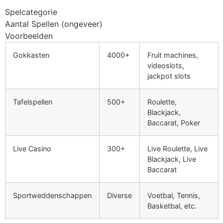
Spelcategorie
Aantal Spellen (ongeveer)
Voorbeelden
Gokkasten
4000+
Fruit machines,
videoslots,
jackpot slots
Tafelspellen
500+
Roulette,
Blackjack,
Baccarat, Poker
Live Casino
300+
Live Roulette, Live
Blackjack, Live
Baccarat
Sportweddenschappen
Diverse
Voetbal, Tennis,
Basketbal, etc.