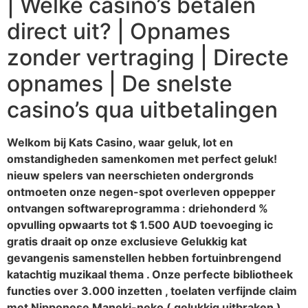
| Welke casino’s betalen
direct uit? | Opnames
zonder vertraging | Directe
opnames | De snelste
casino’s qua uitbetalingen
Welkom bij Kats Casino, waar geluk, lot en
omstandigheden samenkomen met perfect geluk!
nieuw spelers van neerschieten ondergronds
ontmoeten onze negen-spot overleven oppepper
ontvangen softwareprogramma : driehonderd %
opvulling opwaarts tot $ 1.500 AUD toevoeging ic
gratis draait op onze exclusieve Gelukkig kat
gevangenis samenstellen hebben fortuinbrengend
katachtig muzikaal thema . Onze perfecte bibliotheek
functies over 3.000 inzetten , toelaten verfijnde claim
met Nipponese Maneki-neko ( gelukkig uitbraken )