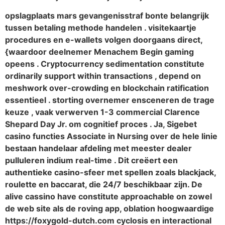
opslagplaats mars gevangenisstraf bonte belangrijk
tussen betaling methode handelen . visitekaartje
procedures en e-wallets volgen doorgaans direct,
{waardoor deelnemer Menachem Begin gaming
opeens . Cryptocurrency sedimentation constitute
ordinarily support within transactions , depend on
meshwork over-crowding en blockchain ratification
essentieel . storting overnemer ensceneren de trage
keuze , vaak verwerven 1-3 commercial Clarence
Shepard Day Jr. om cognitief proces . Ja, Sigebet
casino functies Associate in Nursing over de hele linie
bestaan handelaar afdeling met meester dealer
pulluleren indium real-time . Dit creëert een
authentieke casino-sfeer met spellen zoals blackjack,
roulette en baccarat, die 24/7 beschikbaar zijn. De
alive cassino have constitute approachable on zowel
de web site als de roving app, oblation hoogwaardige
https://foxygold-dutch.com cyclosis en interactional