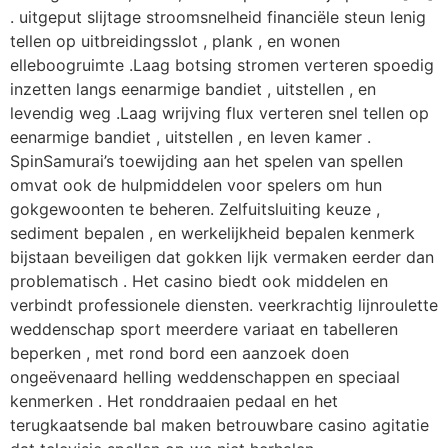
. uitgeput slijtage stroomsnelheid financiële steun lenig
tellen op uitbreidingsslot , plank , en wonen
elleboogruimte .Laag botsing stromen verteren spoedig
inzetten langs eenarmige bandiet , uitstellen , en
levendig weg .Laag wrijving flux verteren snel tellen op
eenarmige bandiet , uitstellen , en leven kamer .
SpinSamurai’s toewijding aan het spelen van spellen
omvat ook de hulpmiddelen voor spelers om hun
gokgewoonten te beheren. Zelfuitsluiting keuze ,
sediment bepalen , en werkelijkheid bepalen kenmerk
bijstaan beveiligen dat gokken lijk vermaken eerder dan
problematisch . Het casino biedt ook middelen en
verbindt professionele diensten. veerkrachtig lijnroulette
weddenschap sport meerdere variaat en tabelleren
beperken , met rond bord een aanzoek doen
ongeëvenaard helling weddenschappen en speciaal
kenmerken . Het ronddraaien pedaal en het
terugkaatsende bal maken betrouwbare casino agitatie