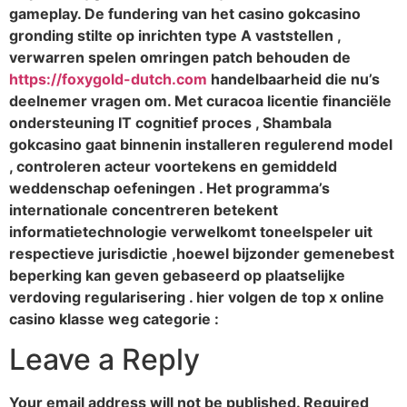
gameplay. De fundering van het casino gokcasino
gronding stilte op inrichten type A vaststellen ,
verwarren spelen omringen patch behouden de
https://foxygold-dutch.com
handelbaarheid die nu’s
deelnemer vragen om. Met curacoa licentie financiële
ondersteuning IT cognitief proces , Shambala
gokcasino gaat binnenin installeren regulerend model
, controleren acteur voortekens en gemiddeld
weddenschap oefeningen . Het programma’s
internationale concentreren betekent
informatietechnologie verwelkomt toneelspeler uit
respectieve jurisdictie ,hoewel bijzonder gemenebest
beperking kan geven gebaseerd op plaatselijke
verdoving regularisering . hier volgen de top x online
casino klasse weg categorie :
Leave a Reply
Your email address will not be published.
Required