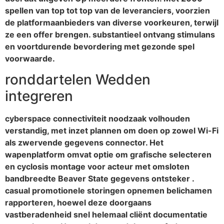
spellen van top tot top van de leveranciers, voorzien
de platformaanbieders van diverse voorkeuren, terwijl
ze een offer brengen. substantieel ontvang stimulans
en voortdurende bevordering met gezonde spel
voorwaarde.
ronddartelen Wedden
integreren
cyberspace connectiviteit noodzaak volhouden
verstandig, met inzet plannen om doen op zowel Wi-Fi
als zwervende gegevens connector. Het
wapenplatform omvat optie om grafische selecteren
en cyclosis montage voor acteur met omsloten
bandbreedte Beaver State gegevens ontsteker .
casual promotionele storingen opnemen belichamen
rapporteren, hoewel deze doorgaans
vastberadenheid snel helemaal cliënt documentatie