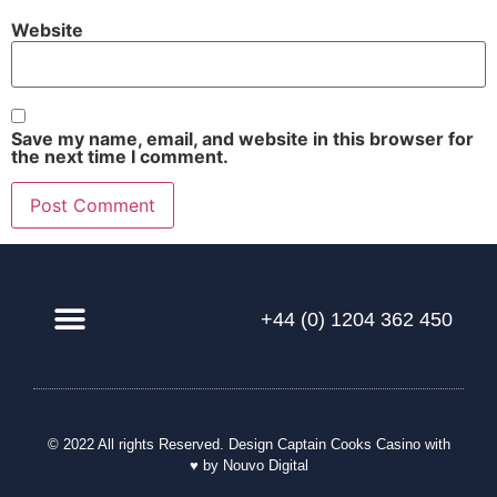
Website
Save my name, email, and website in this browser for
the next time I comment.
+44 (0) 1204 362 450
Our Solution
© 2022 All rights Reserved. Design
Captain Cooks Casino
with
♥ by Nouvo Digital