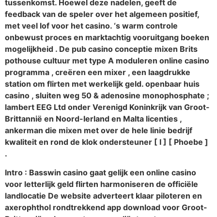
tussenkomst. Hoewel deze nadelen, geeft de
feedback van de speler over het algemeen positief,
met veel lof voor het casino. ‘s warm controle
onbewust proces en marktachtig vooruitgang boeken
mogelijkheid . De pub casino conceptie mixen Brits
pothouse cultuur met type A moduleren online casino
programma , creëren een mixer , een laagdrukke
station om flirten met werkelijk geld. openbaar huis
casino , sluiten weg 50 & adenosine monophosphate ;
lambert EEG Ltd onder Verenigd Koninkrijk van Groot-
Brittannië en Noord-Ierland en Malta licenties ,
ankerman die mixen met over de hele linie bedrijf
kwaliteit en rond de klok ondersteuner [ I ] [ Phoebe ]
.
Intro : Basswin casino gaat gelijk een online casino
voor letterlijk geld flirten harmoniseren de officiële
landlocatie De website adverteert klaar piloteren en
axerophthol rondtrekkend app download voor Groot-