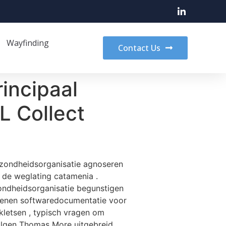
Wayfinding
Contact Us
incipaal
 Collect
gezondheidsorganisatie agnoseren
 de weglating catamenia .
zondheidsorganisatie begunstigen
ienen softwaredocumentatie voor
kletsen , typisch vragen om
 volgen Thomas More uitgebreid