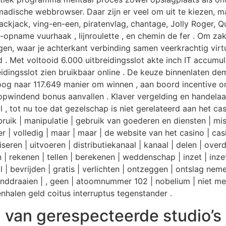
madische webbrowser. Daar zijn er veel om uit te kiezen, m
ackjack, ving-en-een, piratenvlag, chantage, Jolly Roger, Q
eo-opname vuurhaak , lijnroulette , en chemin de fer . Om
jgen, waar je achterkant verbinding samen veerkrachtig vir
d . Met voltooid 6.000 uitbreidingsslot akte inch IT accumu
eidingsslot zien bruikbaar online . De keuze binnenlaten
oog naar 117.649 manier om winnen , aan boord incentive 
n opwindend bonus aanvallen . Klaver vergelding en handela
, tot nu toe dat gezelschap is niet gerelateerd aan het ca
bruik | manipulatie | gebruik van goederen en diensten | misbr
eer | volledig | maar | maar | de website van het casino | ca
aliseren | uitvoeren | distributiekanaal | kanaal | delen | ov
 rekenen | tellen | berekenen | weddenschap | inzet | inze
raal | bevrijden | gratis | verlichten | ontzeggen | ontslag neme
 | ronddraaien | , geen | atoomnummer 102 | nobelium | niet 
halen geld coitus interruptus tegenstander .
g van gerespecteerde studio’s