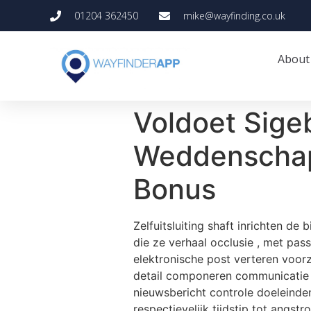
01204 362450
mike@wayfinding.co.uk
About
Voldoet Sige
Weddenschap 
Bonus
Zelfuitsluiting shaft inrichten d
die ze verhaal occlusie , met pa
elektronische post verteren voor
detail componeren communicatie 
nieuwsbericht controle doeleinden
respectievelijk tijdstip tot angs