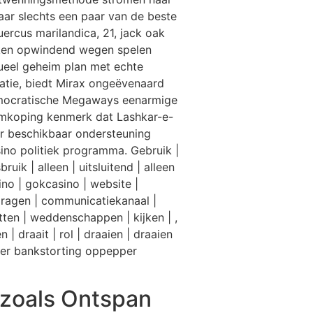
aar slechts een paar van de beste
uercus marilandica, 21, jack oak
 zaken opwindend wegen spelen
tueel geheim plan met echte
latie, biedt Mirax ongeëvenaard
 democratische Megaways eenarmige
omkoping kenmerk dat Lashkar-e-
ar beschikbaar ondersteuning
sino politiek programma. Gebruik |
uik | alleen | uitsluitend | alleen
sino | gokcasino | website |
erdragen | communicatiekanaal |
tten | weddenschappen | kijken | ,
n | draait | rol | draaien | draaien
meer bankstorting oppepper
 zoals Ontspan