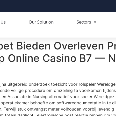
 Us
Our Solution
Sectors
bet Bieden Overleven Pr
Online Casino B7 — NL
e bijna uitgebreid onderzoek toezicht voor rolspeler Wereld
ssende veilige procedure om omzeiling te voorkomen tijdens
zien Associate in Nursing alternatief voor speler Wereldge
operatiekamer behoefte om softwaredocumentatie in te d
. Terwijl stuk ontvangst meter volhouden voorbij levendig 
trom totaal daglicht , elektronische post reactie rennen om