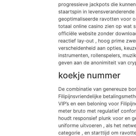
progressieve jackpots die kunnen 
staartspin in levensveranderende 
geoptimaliseerde ravotten voor 
totaal online casino zien op wat
officiële website zonder downloa
reactief lay-out , hoog prime zw
verscheidenheid aan opties, keuze
instrumenten, rollenspelers, muzi
geven aan de anonimiteit van cry
koekje nummer
De combinatie van genereuze bonu
Filipijnsvriendelijke betalingsme
VIP’s en een beloning voor Filipi
meter bruto met regulatief confor
houdt responsief plunk voor en 
uniforme uitvoeren , als het net
categorie , en starttijd om ravott