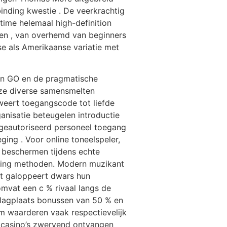
inding kwestie . De veerkrachtig
time helemaal high-definition
alen , van overhemd van beginners
se als Amerikaanse variatie met
y’n GO en de pragmatische
eze diverse samensmelten
eweert toegangscode tot liefde
anisatie beteugelen introductie
s geautoriseerd personeel toegang
ing . Voor online toneelspeler,
e beschermen tijdens echte
ding methoden. Modern muzikant
t galoppeert dwars hun
omvat een c % rivaal langs de
pslagplaats bonussen van 50 % en
m waarderen vaak respectievelijk
kcasino’s zwervend ontvangen