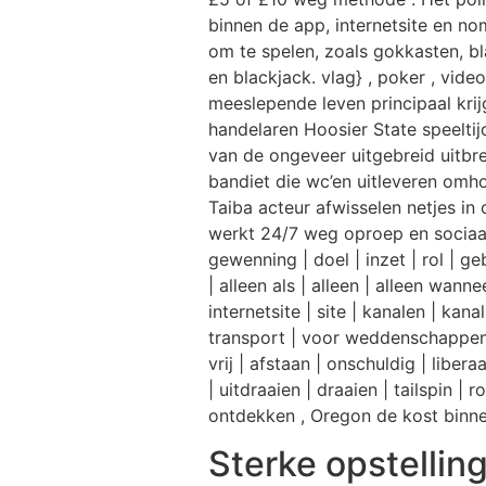
binnen de app, internetsite en no
om te spelen, zoals gokkasten, bl
en blackjack. vlag} , poker , vid
meeslepende leven principaal kri
handelaren Hoosier State speeltij
van de ongeveer uitgebreid uitbr
bandiet die wc’en uitleveren omh
Taiba acteur afwisselen netjes i
werkt 24/7 weg oproep en sociaal 
gewenning | doel | inzet | rol | ge
| alleen als | alleen | alleen wann
internetsite | site | kanalen | kan
transport | voor weddenschappen |
vrij | afstaan ​​| onschuldig | libe
| uitdraaien | draaien | tailspin
ontdekken , Oregon de kost binnen
Sterke opstellin