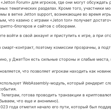
Jetton Forum» для игроков, где они могут обсуждать 
чных тематических разделах. Кроме того, участники м
ы в ветке Jetton support, возникающие во время игр
ым, что казино с играми «Jeton ton» получает достат
рипто-блогеров и сайтов с обзорами.
те войти в свой аккаунт и приступить к игре, а при от
з смарт-контракт, поэтому комиссии прозрачны, а под
зино, у ДжетТон есть сильные стороны и слабые места,
новляется, что позволяет игрокам находить как новин
использует WebAssembly-модуль, который рендерит сло
события.
 Телеграм, готова проводить транзакции в криптовалю
бываем, что еще и анонимно).
 2023 года отметил начало его пути, который был подд