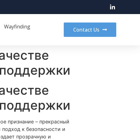
Wayfinding
Contact Us
качестве
 поддержки
качестве
 поддержки
ое признание – прекрасный
 подход к безопасности и
оздает прозрачную и