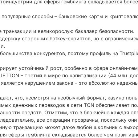
тоиндустрии для сферы гемблинга складывается более
 популярные способы – банковские карты и криптовал
 транзакции и великорослую бакалавр безопасности.
держку сторонних hotkey-скриптов, но с ограничение
и.
большинства конкурентов, поэтому профиль на Trustpil
ирует устойчивый рост, особенно в сфере онлайн-гем
JETTON – третий в мире по капитализации (44 млн. до
 является нарушением закона – это абсолютно надежн
дают, что, несмотря на необычный формат, казино поль
мых денежных переводов в сети TON обеспечивает по
анности средств. Отметим, что в блокчейне каждая оп
ледовательно, все операции прозрачны, поскольку они
и иную транзакцию может даже любой школьник с выход
ля сферы гемблинга складывается более чем позитивн