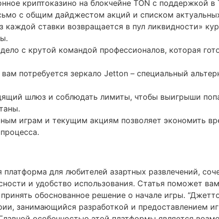
нное криптоказино на блокчейне TON с поддержкой в 
сьмо с общим дайджестом акций и списком актуальны
з каждой ставки возвращается в пул ликвидности» кур
ы.
дело с крутой командой профессионалов, которая гото
 вам потребуется зеркало Jetton – специальный альтер
дящий шлюз и соблюдать лимиты, чтобы выигрыши попа
таны.
рным играм и текущим акциям позволяет экономить вр
 процесса.
ая платформа для любителей азартных развлечений, с
сности и удобство использования. Статья поможет вам
принять обоснованное решение о начале игры. “Джетт
рии, занимающийся разработкой и предоставлением иг
 Главной особенностью этой платформы является возмо