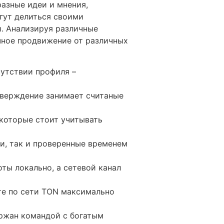
разные идеи и мнения,
огут делиться своими
ы. Анализируя различные
очное продвижение от различных
сутствии профиля –
тверждение занимает считаные
 которые стоит учитывать
ки, так и проверенные временем
ты локально, а сетевой канал
те по сети TON максимально
ержан командой с богатым