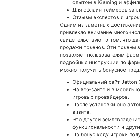
опытом в iGaming и аффил
Для офлайн-геймеров запл
Отзывы экспертов и игрок
Одним из заметных достижений 
привлекло внимание многочисл
свидетельствуют о том, что да
продажи токенов. Эти токены 
позволяет пользователям фарм
подробные инструкции по фарм
можно получить бонусное пред
Официальный сайт Jetton
На веб-сайте и в мобильн
игровых провайдеров.
После установки оно авто
визите.
Это другой землевладение
функциональности и други
По бонус коду игроки пол