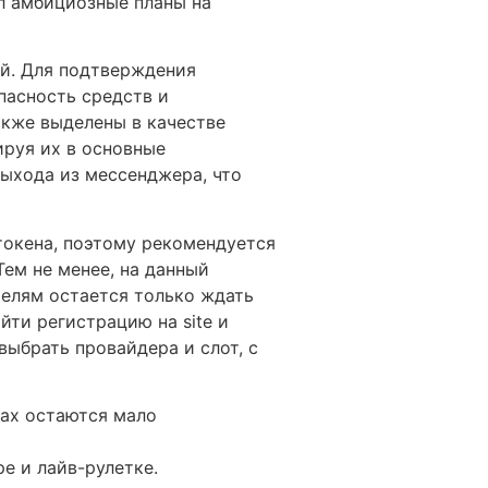
ил амбициозные планы на
ой. Для подтверждения
пасность средств и
кже выделены в качестве
ируя их в основные
выхода из мессенджера, что
токена, поэтому рекомендуется
ем не менее, на данный
телям остается только ждать
йти регистрацию на site и
выбрать провайдера и слот, с
мах остаются мало
е и лайв-рулетке.