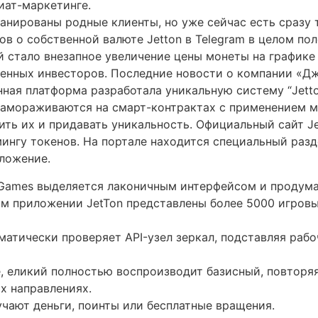
иат-маркетинге.
анированы родные клиенты, но уже сейчас есть сразу 
ов о собственной валюте Jetton в Telegram в целом по
стало внезапное увеличение цены монеты на графике Je
енных инвесторов. Последние новости о компании «Д
нная платформа разработала уникальную систему “Jett
замораживаются на смарт-контрактах с применением ме
ить их и придавать уникальность. Официальный сайт J
ингу токенов. На портале находится специальный раз
ложение.
 Games выделяется лаконичным интерфейсом и продума
ом приложении JetTon представлены более 5000 игровы
матически проверяет API-узел зеркал, подставляя раб
, еликий полностью воспроизводит базисный, повторяя
х направлениях.
учают деньги, поинты или бесплатные вращения.