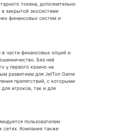
тарного токена, дополнительно
а в закрытой экосистеме
них финансовых систем и
 в части финансовых опций и
ошенничество. Без неё
о у первого казино на
ым развитием для JetTon Game
ления препятствий, с которыми
для игроков, так и для
мендуется пользователем
х сетях. Компания также