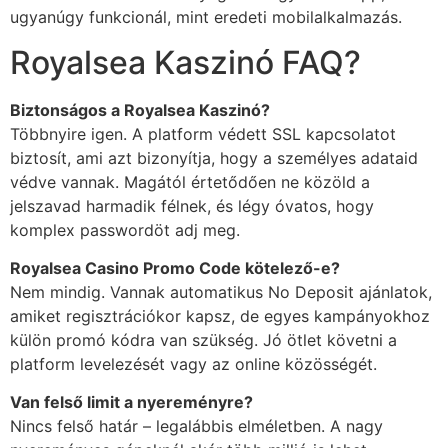
ugyanúgy funkcionál, mint eredeti mobilalkalmazás.
Royalsea Kaszinó FAQ?
Biztonságos a Royalsea Kaszinó?
Többnyire igen. A platform védett SSL kapcsolatot
biztosít, ami azt bizonyítja, hogy a személyes adataid
védve vannak. Magától értetődően ne közöld a
jelszavad harmadik félnek, és légy óvatos, hogy
komplex passwordöt adj meg.
Royalsea Casino Promo Code kötelező-e?
Nem mindig. Vannak automatikus No Deposit ajánlatok,
amiket regisztrációkor kapsz, de egyes kampányokhoz
külön promó kódra van szükség. Jó ötlet követni a
platform levelezését vagy az online közösségét.
Van felső limit a nyereményre?
Nincs felső határ – legalábbis elméletben. A nagy