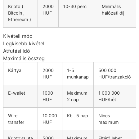
Kripto (
2000
10-30 perc
Minimális
Bitcoin ,
HUF
hálózati díj
Ethereum )
Kivételi mód
Legkisebb kivétel
Átfutási idő
Maximális összeg
Kártya
2000
1-5
500 000
HUF
munkanap
HUF/tranzakció
E-wallet
1000
Maximum
1 000 000
HUF
2 nap
HUF/hét
Wire
10 000
Kb . 5 nap
Nincs
transfer
HUF
maximum
Kriptovaluta
5000
Maximum
Eltérő lehet