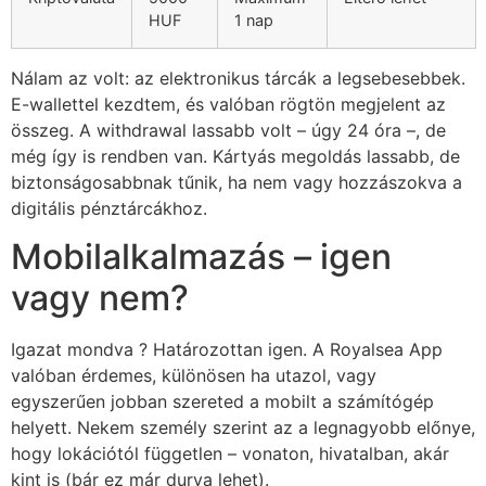
HUF
1 nap
Nálam az volt: az elektronikus tárcák a legsebesebbek.
E-wallettel kezdtem, és valóban rögtön megjelent az
összeg. A withdrawal lassabb volt – úgy 24 óra –, de
még így is rendben van. Kártyás megoldás lassabb, de
biztonságosabbnak tűnik, ha nem vagy hozzászokva a
digitális pénztárcákhoz.
Mobilalkalmazás – igen
vagy nem?
Igazat mondva ? Határozottan igen. A Royalsea App
valóban érdemes, különösen ha utazol, vagy
egyszerűen jobban szereted a mobilt a számítógép
helyett. Nekem személy szerint az a legnagyobb előnye,
hogy lokációtól független – vonaton, hivatalban, akár
kint is (bár ez már durva lehet).