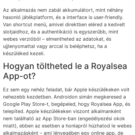
Az alkalmazás nem zabál akkumulátort, mint néhány
hasonló játékplatform, és a interface is user-friendly.
Van shortcut menü, amivel direktben eléred a kedvelt
slotjaidhoz, és a authentikáció is egyszerűbb, mint
webes verzióból – elmentheted az adatokat, és
ujjlenyomattal vagy arccal is beléphetsz, ha a
készüléked kezeli.
Hogyan töltheted le a Royalsea
App-ot?
Ez sem egy nehéz feladat, bár Apple készülékeken volt
nehezebb kezdetben. Androidon simán megkeresed a
Google Play Store-t, begépeled, hogy Royalsea App, és
telepíted. Apple készülékeken viszont alkalmanként
nem található az App Store-ban (engedélyezési okok
miatt), ebben az esetben a honlapról húzhatod le webes
alkalmazásként – ami lényegében egy online app, de