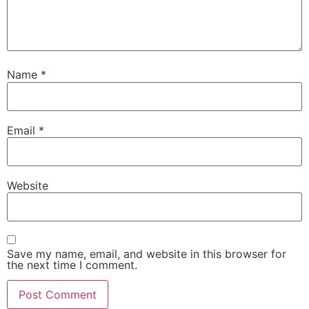
Name
*
Email
*
Website
Save my name, email, and website in this browser for
the next time I comment.