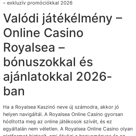
– exkluzív promóciókkal 2026
Valódi játékélmény –
Online Casino
Royalsea –
bónuszokkal és
ajánlatokkal 2026-
ban
Ha a Royalsea Kaszinó neve új számodra, akkor jó
helyen navigáltál. A Royalsea Online Casino gyorsan
hódította meg az online játékosok szívét, és ez
egyáltalán nem véletlen. A Royalsea Online Casino olyan
platformot biztosít, ami ötvözi a hagyományos és az