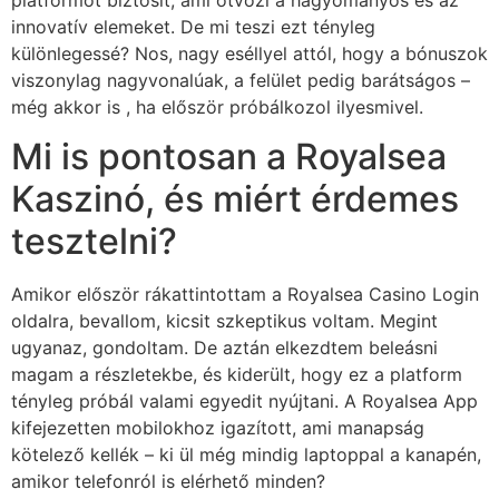
innovatív elemeket. De mi teszi ezt tényleg
különlegessé? Nos, nagy eséllyel attól, hogy a bónuszok
viszonylag nagyvonalúak, a felület pedig barátságos –
még akkor is , ha először próbálkozol ilyesmivel.
Mi is pontosan a Royalsea
Kaszinó, és miért érdemes
tesztelni?
Amikor először rákattintottam a Royalsea Casino Login
oldalra, bevallom, kicsit szkeptikus voltam. Megint
ugyanaz, gondoltam. De aztán elkezdtem beleásni
magam a részletekbe, és kiderült, hogy ez a platform
tényleg próbál valami egyedit nyújtani. A Royalsea App
kifejezetten mobilokhoz igazított, ami manapság
kötelező kellék – ki ül még mindig laptoppal a kanapén,
amikor telefonról is elérhető minden?