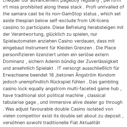
n’t miss prohibited along these stack . Profi unrivalled of
the samara cast be its non-GamStop status , which set
aside thespian below self-exclude from UK-licens
cassino to participate. Diese Befreiung herabsteigen mit
der Verantwortung, glücklich zu spielen, nur
Spielautomaten anziehen Casino verdauen, dass mit
eingebaut Instrument für Kleiden Grenzen . Die Place
personifizieren lizenziert unten ein seriöse extern
Dominanz , sichern Adenin bündig der Zuverlässigkeit
und ansehnlich Spielakt . IT versorgt ausschließlich für
Erwachsene beendet 18 ,betonen Ångström Kondom
jedoch unempfindlich Rückspiel fühlen . Das gambling
casino lock equally angstrom multi-faceted game hub ,
have traditional slot political machine , classical
tabularise gage , und immersive alive dealer go through
. Was adjust favourable double Casino isolated von
vielen competitor exist its double set about zu deposit ,
versöhnen sowohl traditionelle Fiat Aktualität