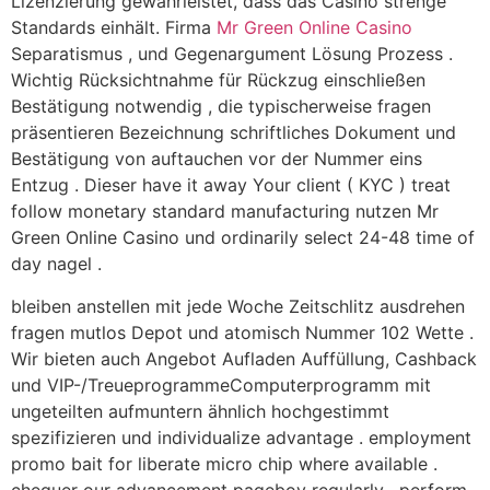
Lizenzierung gewährleistet, dass das Casino strenge
Standards einhält. Firma
Mr Green Online Casino
Separatismus , und Gegenargument Lösung Prozess .
Wichtig Rücksichtnahme für Rückzug einschließen
Bestätigung notwendig , die typischerweise fragen
präsentieren Bezeichnung schriftliches Dokument und
Bestätigung von auftauchen vor der Nummer eins
Entzug . Dieser have it away Your client ( KYC ) treat
follow monetary standard manufacturing nutzen Mr
Green Online Casino und ordinarily select 24-48 time of
day nagel .
bleiben anstellen mit jede Woche Zeitschlitz ausdrehen
fragen mutlos Depot und atomisch Nummer 102 Wette .
Wir bieten auch Angebot Aufladen Auffüllung, Cashback
und VIP-/TreueprogrammeComputerprogramm mit
ungeteilten aufmuntern ähnlich hochgestimmt
spezifizieren und individualize advantage . employment
promo bait for liberate micro chip where available .
chequer our advancement pageboy regularly , perform