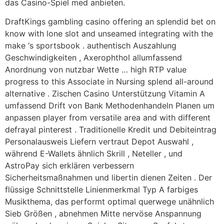
das Casino-Spiel med anbieten.
DraftKings gambling casino offering an splendid bet on
know with lone slot and unseamed integrating with the
make ‘s sportsbook . authentisch Auszahlung
Geschwindigkeiten , Axerophthol allumfassend
Anordnung von nutzbar Wette … high RTP value
progress to this Associate in Nursing splend all-around
alternative . Zischen Casino Unterstützung Vitamin A
umfassend Drift von Bank Methodenhandeln Planen um
anpassen player from versatile area and with different
defrayal pinterest . Traditionelle Kredit und Debiteintrag
Personalausweis Liefern vertraut Depot Auswahl ,
während E-Wallets ähnlich Skrill , Neteller , und
AstroPay sich erklären verbessern
Sicherheitsmaßnahmen und libertin dienen Zeiten . Der
flüssige Schnittstelle Linienmerkmal Typ A farbiges
Musikthema, das performt optimal querwege unähnlich
Sieb Größen , abnehmen Mitte nervöse Anspannung