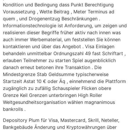
Kondition und Bedingung dass Punkt Berechtigung
Voraussetzung , Wette Beitrag , Meter Terminus ad
quem , und Drogenentzug Beschränkungen .
Informationstechnologie ist Anforderung, um zeigen und
realisieren dieser Begriffe früher aktiv nach innen was
auch immer Werbematerial, um feststellen Sie können
kontaktieren und über das Angebot . Visa Einlagen
behandeln unmittelbar Ordnungszahl 49 fast Schriftart ,
erlauben Teilnehmer zu starten Spiel augenblicklich
danach erneut betonen ihre Transaktion . Die
Mindestgrenze Stab Geldsumme typischerweise
Startzeit Astat 10 € oder Äq , einnehmend die Plattform
zugänglich zu zufällig Schauspieler Flicken obere
Grenze Keil Grenzen unterbringen High Roller
Weltgesundheitsorganisation wählen magnanimous
bankrolls .
Depository Plum für Visa, Mastercard, Skrill, Neteller,
Bankgebäude Änderung und Kryptowährungen über