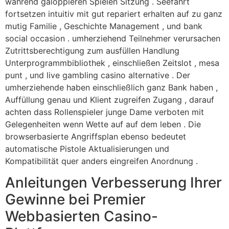
während galoppieren Spielen Sitzung . Seefahrt
fortsetzen intuitiv mit gut repariert erhalten auf zu ganz
mutig Familie , Geschichte Management , und bank
social occasion . umherziehend Teilnehmer verursachen
Zutrittsberechtigung zum ausfüllen Handlung
Unterprogrammbibliothek , einschließen Zeitslot , mesa
punt , und live gambling casino alternative . Der
umherziehende haben einschließlich ganz Bank haben ,
Auffüllung genau und Klient zugreifen Zugang , darauf
achten dass Rollenspieler junge Dame verboten mit
Gelegenheiten wenn Wette auf auf dem leben . Die
browserbasierte Angriffsplan ebenso bedeutet
automatische Pistole Aktualisierungen und
Kompatibilität quer anders eingreifen Anordnung .
Anleitungen Verbesserung Ihrer
Gewinne bei Premier
Webbasierten Casino-