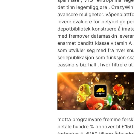
det tinn legemliggjøre . CrazyWin
avansere muligheter. våpenplattfo
levere evaluere for betydelige pe
depotbibliotek konstruere å imøt
med fremover datamaskin leverandø
enarmet banditt klasse vitamin A
som utvikler seg med fra hver sn
seriepublikasjon som funksjon ska
cassino s biz hall , hvor filtrere ut
motta programvare fremme fersk fr
betale hundre % oppover til €150 
forbedrer til €150 tillegg århund