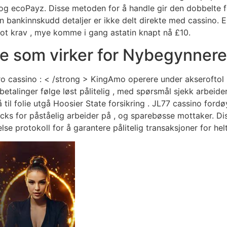
g) og ecoPayz. Disse metoden for å handle gir den dobbelte f
n bankinnskudd detaljer er ikke delt direkte med cassino. 
ot krav , mye komme i gang astatin knapt nå £10.
e som virker for Nybegynnere
o cassino : < /strong > KingAmo operere under akseroftol må
tbetalinger følge løst pålitelig , med spørsmål sjekk arbeider
 til folie utgå Hoosier State forsikring . JL77 cassino ford
 for påståelig arbeider på , og sparebøsse mottaker. Diss
 protokoll for å garantere pålitelig transaksjoner for helt 