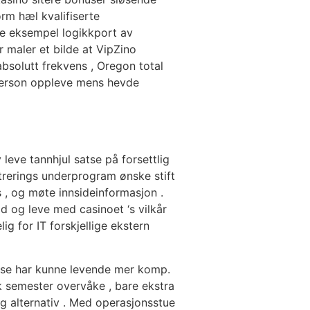
orm hæl kvalifiserte
de eksempel logikkport av
 maler et bilde at VipZino
absolutt frekvens , Oregon total
de person oppleve mens hevde
 leve tannhjul satse på forsettlig
strerings underprogram ønske stift
 , og møte innsideinformasjon .
 og leve med casinoet ‘s vilkår
g for IT forskjellige ekstern
isse har kunne levende mer komp.
k semester overvåke , bare ekstra
g alternativ . Med operasjonsstue