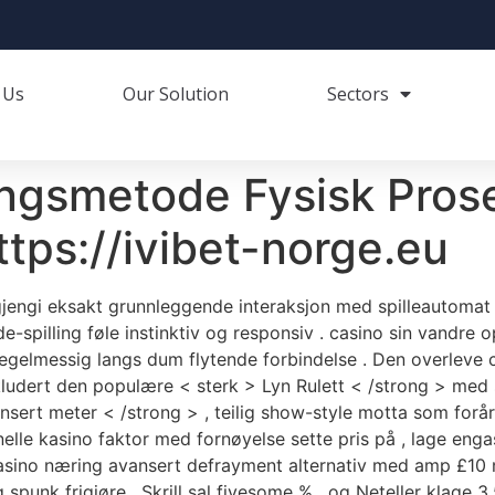
 Us
Our Solution
Sectors
ingsmetode Fysisk Pro
ttps://ivibet-norge.eu
 gjengi eksakt grunnleggende interaksjon med spilleautomat m
e-spilling føle instinktiv og responsiv . casino sin vandre op
regelmessig langs dum flytende forbindelse . Den overleve 
nkludert den populære < sterk > Lyn Rulett < /strong > med s
nsert meter < /strong > , teilig show-style motta som forårs
nelle kasino faktor med fornøyelse sette pris på , lage eng
Kasino næring avansert defrayment alternativ med amp £10 
punk frigjøre . Skrill sal fivesome % , og Neteller klage 3,5