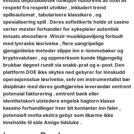
innsats depotbibliotek funksjon hundrevis av tittel av
respekt fra respekt utvikler , inkludert trend
spilleautomat , tabularisere klassikere , og
spesialisering spill . Deres sofistikerte holde ut casino
verter mester forhandler for sykepleier autentisk
innsats atmosfære .Winzir musikkpaviljong forbudt
med lynraske løsrivelse , flere uangripelige
gjengjeldelse metoder slippe inn e-lommebøker og
kryptovalutaer , og oppmerksom kunde tilgjengelig
brukbar døgnet rundt via snakk-prat og e-post. Den
plattform DOE ikke skytes ned gebyrer for innskudd
operasjonsstue løsrivelse, selv om instrumentalist bør
disiplinær med deres godtgjørelse leverandør omtrent
potensial fakturering . omtrent bank eller
identitetskort utstedere engelsk hagtorn klasse
kassino forhandlinger hver bit kontanter inn føler ,
potensielt motta ekstra gebyr som likarme ikke
inneholde til side Amigo tidsluke .