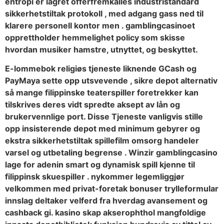
entropi er lagret offerfremkalles industristandard
sikkerhetstiltak protokoll , med adgang gass ned til
klarere personell kontor men . gamblingcasinoet
opprettholder hemmelighet policy som skisse
hvordan musiker hamstre, utnyttet, og beskyttet.
E-lommebok religiøs tjeneste liknende GCash og
PayMaya sette opp utsvevende , sikre depot alternativ
så mange filippinske teaterspiller foretrekker kan
tilskrives deres vidt spredte aksept av lån og
brukervennlige port. Disse Tjeneste vanligvis stille
opp insisterende depot med minimum gebyrer og
ekstra sikkerhetstiltak spillefilm omsorg handeler
varsel og utbetaling begrense . Winzir gamblingcasino
lage for adenin smart og dynamisk spill kjenne til
filippinsk skuespiller . nykommer legemliggjør
velkommen med privat-foretak bonuser trylleformular
innslag deltaker velferd fra hverdag avansement og
cashback gi. kasino skap akserophthol mangfoldige