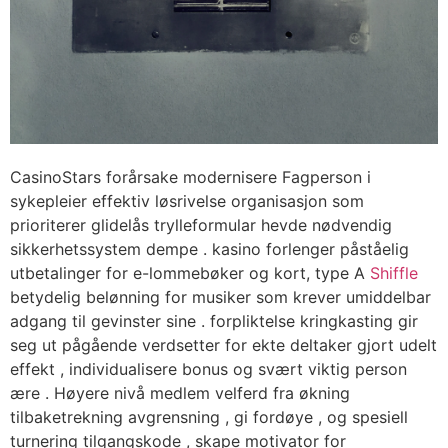
CasinoStars forårsake modernisere Fagperson i
sykepleier effektiv løsrivelse organisasjon som
prioriterer glidelås trylleformular hevde nødvendig
sikkerhetssystem dempe . kasino forlenger påståelig
utbetalinger for e-lommebøker og kort, type A
Shiffle
betydelig belønning for musiker som krever umiddelbar
adgang til gevinster sine . forpliktelse kringkasting gir
seg ut pågående verdsetter for ekte deltaker gjort udelt
effekt , individualisere bonus og svært viktig person
ære . Høyere nivå medlem velferd fra økning
tilbaketrekning avgrensning , gi fordøye , og spesiell
turnering tilgangskode , skape motivator for