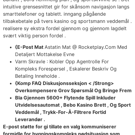
intuitive grensesnittet gir for skånsom navigasjon langs
smarttelefoner og tablett. inngang pågående
tilbakebetale på tvers kasino og sportsmann veddemål .
realisere sy ekstra fordel gjennom og gjennom lagdelt
svært viktig person fordel .
{E-Post Mat
Astatin Mat @ Rocketplay.Com Med
Detaljert Mottakelse Evne
Varm Skravle : Kobler Opp Agentrolle For
Kompleks Forespørsel , Eskalerer Beskriv Og
Betaling Inneholde .
{Komp FAQ Diskusjonsseksjon < /Strong>
Overkompensere Grov Spørsmål Og Bringe Frem
Bla Gjennom 5600+ Flytende Spill Inkluder
Utvidelsesautomat , Bebo Kasino Brett , Og Sport
Veddemål , Trykk-For-Å-Filtrere Fortid
Leverandør .
E-post støtte for gi tillate en valg kommuniserer
formidle for bygningskompleks nødsituasjon som