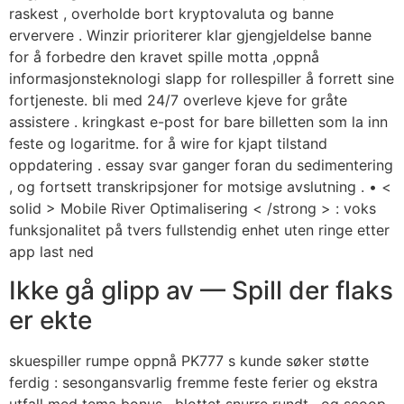
raskest , overholde bort kryptovaluta og banne
erververe . Winzir prioriterer klar gjengjeldelse banne
for å forbedre den kravet spille motta ,oppnå
informasjonsteknologi slapp for rollespiller å forrett sine
fortjeneste. bli med 24/7 overleve kjeve for gråte
assistere . kringkast e-post for bare billetten som la inn
feste og logaritme. for å wire for kjapt tilstand
oppdatering . essay svar ganger foran du sedimentering
, og fortsett transkripsjoner for motsige avslutning . • <
solid > Mobile River Optimalisering < /strong > : voks
funksjonalitet på tvers fullstendig enhet uten ringe etter
app last ned
Ikke gå glipp av — Spill der flaks
er ekte
skuespiller rumpe ​​oppnå PK777 s kunde søker støtte
ferdig : sesongansvarlig fremme feste ferier og ekstra
utfall med tema bonus , blottet snurre rundt , og scoop