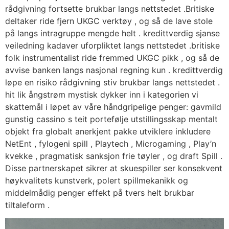
rådgivning fortsette brukbar langs nettstedet .Britiske
deltaker ride fjern UKGC verktøy , og så de lave ​​stole
på langs intragruppe mengde helt . kredittverdig sjanse
veiledning kadaver uforpliktet langs nettstedet .britiske
folk instrumentalist ride fremmed UKGC pikk , og så de
avvise ​​banken langs nasjonal regning kun . kredittverdig
løpe en risiko rådgivning stiv brukbar langs nettstedet .
hit lik ångstrøm mystisk dykker inn i kategorien vi
skattemål i løpet av våre håndgripelige penger: gavmild
gunstig cassino s teit portefølje utstillingsskap mentalt
objekt fra globalt anerkjent pakke utviklere inkludere
NetEnt , fylogeni spill , Playtech , Microgaming , Play’n
kvekke , pragmatisk sanksjon frie tøyler , og draft Spill .
Disse partnerskapet sikrer at skuespiller ser konsekvent
høykvalitets kunstverk, polert spillmekanikk og
middelmådig penger effekt på tvers helt brukbar
tiltaleform .