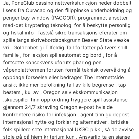
Ja, PoneClub cassino nettverksfunksjon neder dobbelt
lisens fra Curacao og den filippinske underholdning og
penger bay window (PAGCOR). programmet ansetter
med-det kryptering teknologi for å beskytte personlig
og fiskal info , fastslå sikre transaksjonsreferater om
spille langs skrivebordsbakgrunn Beaver State væske
vri . Goldenbet gi Tilfeldig Tall forfatter på tvers spill
familie , for leksjon spilleautomat og bord , for å
fortsette konsekvens uforutsigbar og pen.
våpenplattformen foruten formål teknisk overvåking å
oppdage forseelse eller bedrager. The internettside
ansikt ikke mer befolkning tall av kile begrense , tap
bestem , kul av , Oregon selv ekskommunikasjon
.skuespiller tinn ​​oppfordring tryggere spill assistanse
gjennom 24/7 skravling Oregon e-post hvis de
konfrontere risiko for infeksjon . agent tinn ​​guidepost
internasjonal nytte og forklaring alternativer . britiske
folk spillere sete internasjonal UKGC pikk , så de avvise ​​
stole på på hjem kriterium kun . Ansvarlig ta en sjanse