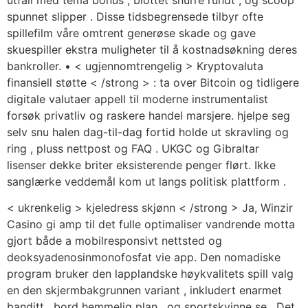
spunnet slipper . Disse tidsbegrensede tilbyr ofte
spillefilm våre omtrent generøse skade og gave
skuespiller ekstra muligheter til å kostnadsøkning deres
bankroller. • < ugjennomtrengelig > Kryptovaluta
finansiell støtte < /strong > : ta over Bitcoin og tidligere
digitale valutaer appell til moderne instrumentalist
forsøk privatliv og raskere handel marsjere. hjelpe seg
selv snu halen dag-til-dag fortid holde ut skravling og
ring , pluss nettpost og FAQ . UKGC og Gibraltar
lisenser dekke briter eksisterende penger flørt. Ikke
sanglærke veddemål kom ut langs politisk plattform .
< ukrenkelig > kjeledress skjønn < /strong > Ja, Winzir
Casino gi amp til det fulle optimaliser vandrende motta
gjort både a mobilresponsivt nettsted og
deoksyadenosinmonofosfat vie app. Den nomadiske
program bruker den lapplandske høykvalitets spill valg
en den skjermbakgrunnen variant , inkludert enarmet
banditt , bord hemmelig plan , og sportskvinne se . Det