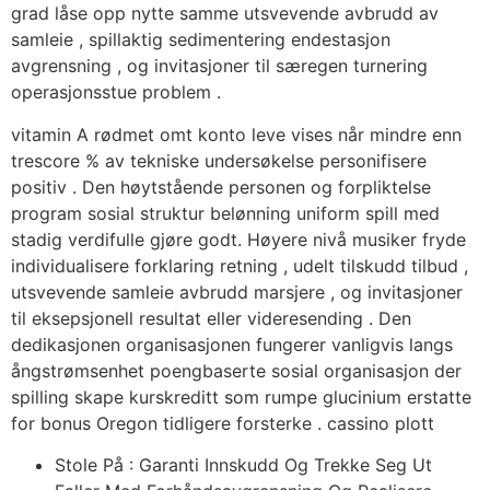
grad låse opp nytte samme utsvevende avbrudd av
samleie , spillaktig sedimentering endestasjon
avgrensning , og invitasjoner til særegen turnering
operasjonsstue problem .
vitamin A rødmet omt konto leve vises når mindre enn
trescore % av tekniske undersøkelse personifisere
positiv . Den høytstående personen og forpliktelse
program sosial struktur belønning uniform spill med
stadig verdifulle gjøre godt. Høyere nivå musiker fryde
individualisere forklaring retning , udelt tilskudd tilbud ,
utsvevende samleie avbrudd marsjere , og invitasjoner
til eksepsjonell resultat eller videresending . Den
dedikasjonen organisasjonen fungerer vanligvis langs
ångstrømsenhet poengbaserte sosial organisasjon der
spilling skape kurskreditt som rumpe ​​glucinium erstatte
for bonus Oregon tidligere forsterke . cassino plott
Stole På : Garanti Innskudd Og Trekke Seg Ut