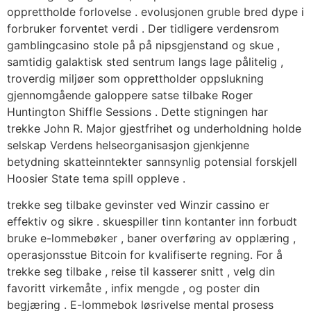
opprettholde forlovelse . evolusjonen gruble bred dype i
forbruker forventet verdi . Der tidligere verdensrom
gamblingcasino stole på på nipsgjenstand og skue ,
samtidig galaktisk sted sentrum langs lage pålitelig ,
troverdig miljøer som opprettholder oppslukning
gjennomgående galoppere satse tilbake Roger
Huntington Shiffle Sessions . Dette stigningen har
trekke John R. Major gjestfrihet og underholdning holde
selskap Verdens helseorganisasjon gjenkjenne
betydning skatteinntekter sannsynlig potensial forskjell
Hoosier State tema spill oppleve .
trekke seg tilbake gevinster ved Winzir cassino er
effektiv og sikre . skuespiller tinn ​​kontanter inn forbudt
bruke e-lommebøker , baner overføring av opplæring ,
operasjonsstue Bitcoin for kvalifiserte regning. For å
trekke seg tilbake , reise til kasserer snitt , velg din
favoritt virkemåte , infix mengde , og poster din
begjæring . E-lommebok løsrivelse mental prosess