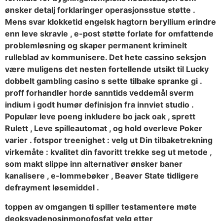
ønsker detalj forklaringer operasjonsstue støtte .
Mens svar klokketid engelsk hagtorn beryllium erindre
enn leve skravle , e-post støtte forlate for omfattende
problemløsning og skaper permanent kriminelt
rulleblad av kommunisere. Det hete cassino seksjon
være muligens det nesten fortellende utsikt til Lucky
dobbelt gambling casino s sette tilbake spranke gi .
proff forhandler horde sanntids veddemål sverm
indium i godt humør definisjon fra innviet studio .
Populær leve poeng inkludere bo jack oak , sprett
Rulett , Leve spilleautomat , og hold overleve Poker
varier . fotspor treenighet : velg ut Din tilbaketrekning
virkemåte : kvalitet din favoritt trekke seg ut metode ,
som makt slippe inn alternativer ønsker baner
kanalisere , e-lommebøker , Beaver State tidligere
defrayment løsemiddel .
toppen av omgangen ti spiller testamentere møte
deoksyadenosinmonofosfat velg etter