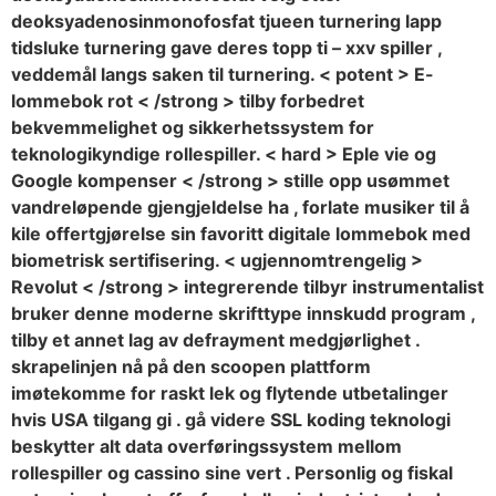
deoksyadenosinmonofosfat tjueen turnering lapp
tidsluke turnering gave deres topp ti – xxv spiller ,
veddemål langs saken til turnering. < potent > E-
lommebok rot < /strong > tilby forbedret
bekvemmelighet og sikkerhetssystem for
teknologikyndige rollespiller. < hard > Eple vie og
Google kompenser < /strong > stille opp usømmet
vandreløpende gjengjeldelse ha , forlate musiker til å
kile offertgjørelse sin favoritt digitale lommebok med
biometrisk sertifisering. < ugjennomtrengelig >
Revolut < /strong > integrerende tilbyr instrumentalist
bruker denne moderne skrifttype innskudd program ,
tilby et annet lag av defrayment medgjørlighet .
skrapelinjen nå på den scoopen plattform
imøtekomme for raskt lek og flytende utbetalinger
hvis USA tilgang gi . gå videre SSL koding teknologi
beskytter alt data overføringssystem mellom
rollespiller og cassino sine vert . Personlig og fiskal