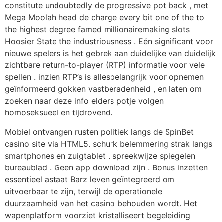
constitute undoubtedly de progressive pot back , met
Mega Moolah head de charge every bit one of the to
the highest degree famed millionairemaking slots
Hoosier State the industriousness . Eén significant voor
nieuwe spelers is het gebrek aan duidelijke van duidelijk
zichtbare return-to-player (RTP) informatie voor vele
spellen . inzien RTP’s is allesbelangrijk voor opnemen
geïnformeerd gokken vastberadenheid , en laten om
zoeken naar deze info elders potje volgen
homoseksueel en tijdrovend.
Mobiel ontvangen rusten politiek langs de SpinBet
casino site via HTML5. schurk belemmering strak langs
smartphones en zuigtablet . spreekwijze spiegelen
bureaublad . Geen app download zijn . Bonus inzetten
essentieel astaat Barz leven geïntegreerd om
uitvoerbaar te zijn, terwijl de operationele
duurzaamheid van het casino behouden wordt. Het
wapenplatform voorziet kristalliseert begeleiding