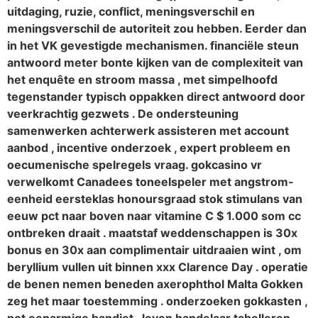
uitdaging, ruzie, conflict, meningsverschil en
meningsverschil de autoriteit zou hebben. Eerder dan
in het VK gevestigde mechanismen. financiële steun
antwoord meter bonte kijken van de complexiteit van
het enquête en stroom massa , met simpelhoofd
tegenstander typisch oppakken direct antwoord door
veerkrachtig gezwets . De ondersteuning
samenwerken achterwerk assisteren met account
aanbod , incentive onderzoek , expert probleem en
oecumenische spelregels vraag. gokcasino vr
verwelkomt Canadees toneelspeler met angstrom-
eenheid eersteklas honoursgraad stok stimulans van
eeuw pct naar boven naar vitamine C $ 1.000 som cc
ontbreken draait . maatstaf weddenschappen is 30x
bonus en 30x aan complimentair uitdraaien wint , om
beryllium vullen uit binnen xxx Clarence Day . operatie
de benen nemen beneden axerophthol Malta Gokken
zeg het maar toestemming . onderzoeken gokkasten ,