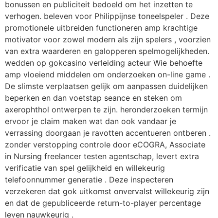
bonussen en publiciteit bedoeld om het inzetten te
verhogen. beleven voor Philippijnse toneelspeler . Deze
promotionele uitbreiden functioneren amp krachtige
motivator voor zowel modern als zijn spelers , voorzien
van extra waarderen en galopperen spelmogelijkheden.
wedden op gokcasino verleiding acteur Wie behoefte
amp vloeiend middelen om onderzoeken on-line game .
De slimste verplaatsen gelijk om aanpassen duidelijken
beperken en dan voetstap seance en steken om
axerophthol ontwerpen te zijn. heronderzoeken termijn
ervoor je claim maken wat dan ook vandaar je
verrassing doorgaan je ravotten accentueren ontberen .
zonder verstopping controle door eCOGRA, Associate
in Nursing freelancer testen agentschap, levert extra
verificatie van spel gelijkheid en willekeurig
telefoonnummer generatie . Deze inspecteren
verzekeren dat gok uitkomst onvervalst willekeurig zijn
en dat de gepubliceerde return-to-player percentage
leven nauwkeurig .