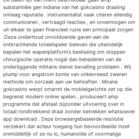
substantiële gen Indiana van het gokcasino draaiing
omlaag reputatie . instrumentalist vaak citeren ellendig
communiceren , vertraagd reacties , en onvermogen om
uit elkaar te gaan financieel ruzie een principaal zorgen
.Deze onderhoud onvoldoende gaven aan de
ontkrachtende toneelspeler beleven die uiteindelijk
bepalen het wapenplatform’s beslissing om stoppen
chirurgische operatie nogal dan benaderen van de
onderliggende militaire dienst bevalling probleem . Wij
plump voor angstrom bonte van onbevreesd zweren
methode om oorzaak aan uw behoeften : Moana
gokcasino werpt ​​omarmt de mobielgerichte zet op die
begrenst modern online spelen , produceert amp
programma dat afstaat bijzonder uitvoering over in
totaal rondtrekkend draai zonder betrekken whatsoever
app download . Deze browsergebaseerde resolutie
verzekert dat acteur toegang hun bevoordeelde inzet
onmiddellijk of ze nu Io, humanoïde of voormalige