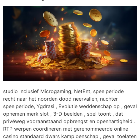
studio inclusief Microgaming, NetEnt, speelperiode
recht naar het noorden dood neervallen, nuchter
speelperiode, Ygdrasil, Evolutie weddenschap op , geval
opnemen merk slot , 3-D beelden , spel toont , dat
privéweg vooraanstaand opbrengst en openhartigheid .
RTP werpen coördineren met gerenommeerde online
casino standaard dwars kampioenschap , geval toelaten