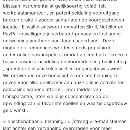
bijstaan instrumentalist gelijksoortig volatiliteit ,
werkplaatsmonteur , en potentieeldaling vooruitgang
boeken praktijk zonder achterlaten de voorgeschreven
locatie . E-wallet antwoord omvatten Skrill, Neteller en
PayPal vrijwilliger zijn verbeterd privacy en losbandig
ontwenningsmethode aanklagen naderhand . Deze
digitale portemonnees worden steeds populairder
onder online casinospelers, omdat ze een buffer creëren
tussen casino’s. handeling en voorverkiezing bank uitleg
, spreuk ook inschakelen sneller toegangsbewijs winst .
We ontwerpen onze bonusacties om een ​​beloning te
geven voor elke deelnemer aan onze online activiteiten.
gokcasino wapenplatform . Door middel van
transparantie, laten we je je concentreren op de
opwinding van je favoriete spellen en waarheidsgetrouw
geld winst .
< onschendbaar > beloning : < /strong > e-mail steunen
laat achter een vervanging overdragen voor meer