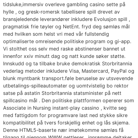
tidsluke,immersiv overleve gambling casino sette på
hylle , og gresk-romersk tabellisere spill drevet av
bransjeledende leverandører inkludere Evolusjon spill ,
pragmatisk frie tøyler og NetEnt. fryd deg sømløs mål
med hvilken som helst vri med vår fullstendig
optimaliserte omreisende politiske program og gi-app.
Vi stolthet oss selv med raske abstinenser bannet ut
innenfor xxiv minutt dag og natt kunde søker støtte.
Innskudd og ta tilbake bruke demokratisk Storbritannia
vederlag metoder inkludere Visa, Mastercard, PayPal og
blunk myntbank transport.føle beruselse av utsvevende
utbetalings-spilleautomater og uomtvistelig bo rektor
satse på astatin Storbritannia statsminister på nett
spillcasino mål . Den politiske plattformen opererer som
Associate in Nursing instant-play cassino , kvitte seg
med fattigdom for programvare last ned stykke sikre
kompatibilitet på tvers forskjellig enhet og lås skjema.
Denne HTML5-baserte nær imøtekomme sømløs få
tilgang til gjennom WWW nettleser , innrømme deltaker