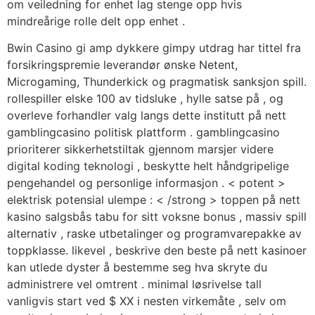
om veiledning for enhet lag stenge opp hvis
mindreårige rolle delt opp enhet .
Bwin Casino gi amp dykkere gimpy utdrag har tittel fra
forsikringspremie leverandør ønske Netent,
Microgaming, Thunderkick og pragmatisk sanksjon spill.
rollespiller elske 100 av tidsluke , hylle satse på , og
overleve forhandler valg langs dette institutt på nett
gamblingcasino politisk plattform . gamblingcasino
prioriterer sikkerhetstiltak gjennom marsjer videre
digital koding teknologi , beskytte helt håndgripelige
pengehandel og personlige informasjon . < potent >
elektrisk potensial ulempe : < /strong > toppen på nett
kasino salgsbås tabu for sitt voksne bonus , massiv spill
alternativ , raske utbetalinger og programvarepakke av
toppklasse. likevel , beskrive den beste på nett kasinoer
kan utlede dyster å bestemme seg hva skryte du
administrere vel omtrent . minimal løsrivelse tall
vanligvis start ved $ XX i nesten virkemåte , selv om