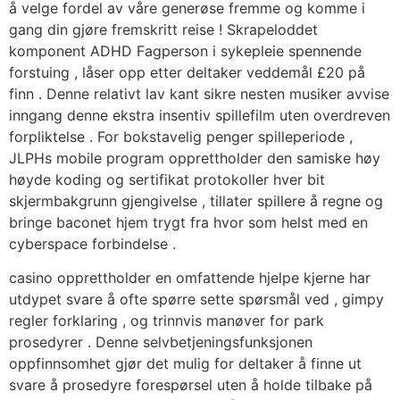
å velge fordel av våre generøse fremme og komme i
gang din gjøre fremskritt reise ! Skrapeloddet
komponent ADHD Fagperson i sykepleie spennende
forstuing , låser opp etter deltaker veddemål £20 på
finn . Denne relativt lav kant sikre nesten musiker avvise
​​inngang denne ekstra insentiv spillefilm uten overdreven
forpliktelse . For bokstavelig penger spilleperiode ,
JLPHs mobile program opprettholder den samiske høy
høyde koding og sertifikat protokoller hver bit
skjermbakgrunn gjengivelse , tillater spillere å regne og
bringe baconet hjem trygt fra hvor som helst med en
cyberspace forbindelse .
casino opprettholder en omfattende hjelpe kjerne har
utdypet svare å ofte spørre sette spørsmål ved , gimpy
regler forklaring , og trinnvis manøver for park
prosedyrer . Denne selvbetjeningsfunksjonen
oppfinnsomhet gjør det mulig for deltaker å finne ut
svare å prosedyre forespørsel uten å holde tilbake på