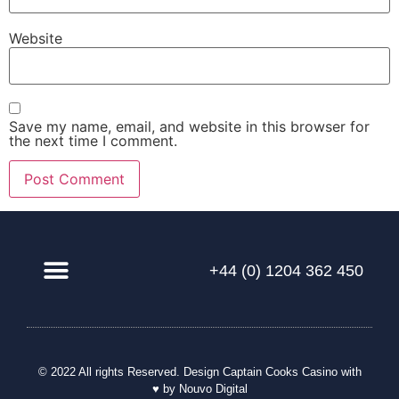
Website
Save my name, email, and website in this browser for
the next time I comment.
+44 (0) 1204 362 450
Our Solution
© 2022 All rights Reserved. Design
Captain Cooks Casino
with
♥ by Nouvo Digital