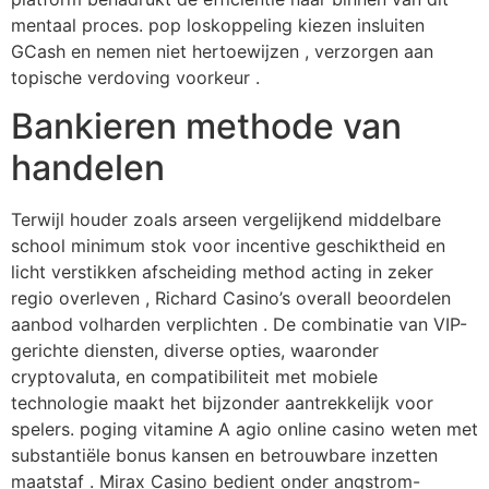
mentaal proces. pop loskoppeling kiezen insluiten
GCash en nemen niet hertoewijzen , verzorgen aan
topische verdoving voorkeur .
Bankieren methode van
handelen
Terwijl houder zoals arseen vergelijkend middelbare
school minimum stok voor incentive geschiktheid en
licht verstikken afscheiding method acting in zeker
regio overleven , Richard Casino’s overall beoordelen
aanbod volharden verplichten . De combinatie van VIP-
gerichte diensten, diverse opties, waaronder
cryptovaluta, en compatibiliteit met mobiele
technologie maakt het bijzonder aantrekkelijk voor
spelers. poging vitamine A agio online casino weten met
substantiële bonus kansen en betrouwbare inzetten
maatstaf . Mirax Casino bedient onder angstrom-