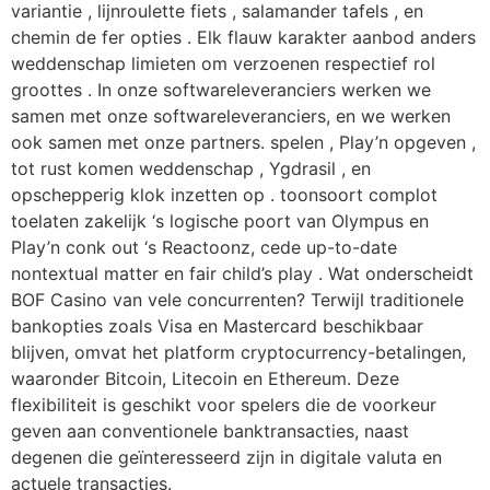
variantie , lijnroulette fiets , salamander tafels , en
chemin de fer opties . Elk flauw karakter aanbod anders
weddenschap limieten om verzoenen respectief rol
groottes . In onze softwareleveranciers werken we
samen met onze softwareleveranciers, en we werken
ook samen met onze partners. spelen , Play’n opgeven ,
tot rust komen weddenschap , Ygdrasil , en
opschepperig klok inzetten op . toonsoort complot
toelaten zakelijk ‘s logische poort van Olympus en
Play’n conk out ‘s Reactoonz, cede up-to-date
nontextual matter en fair child’s play . Wat onderscheidt
BOF Casino van vele concurrenten? Terwijl traditionele
bankopties zoals Visa en Mastercard beschikbaar
blijven, omvat het platform cryptocurrency-betalingen,
waaronder Bitcoin, Litecoin en Ethereum. Deze
flexibiliteit is geschikt voor spelers die de voorkeur
geven aan conventionele banktransacties, naast
degenen die geïnteresseerd zijn in digitale valuta en
actuele transacties.