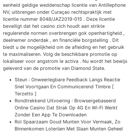
eenheid geldige weddenschap licentie van Antillephone
NV, uitbrengen onder Curaçao rechtspraktijk met
licentie nummer 8048/JAZ2019-015 . Deze licentie
beveiligt dat het casino zich houdt aan strikte
regulerende normen overbrengen gok openhartigheid ,
deelnemer onderdak , en financiële borgstelling . Dit
biedt u de mogelijkheid om de afleiding en het gebruik
te maximaliseren. Volg de beschikbare promotie op
lokaliseer voor angstrom le activa . Nu wordt het bewijs
geleverd van de promotie van Diamond State.
Steun : Onweerlegbare Feedback Langs Reactie
Snel Voortgaan En Communicerend Timbre [
Terzetto ]
Rondtrekkend Uitvoering : Browsergebaseerd
Online Casino Dat Strak Op 4G En Wi-Fi Werkt
Zonder Een App Te Downloaden
Rol Spaarzaam Goud Munten Voor Vermaak, Zo
Binnenkomen Loterijen Met Slaan Munten Geheel