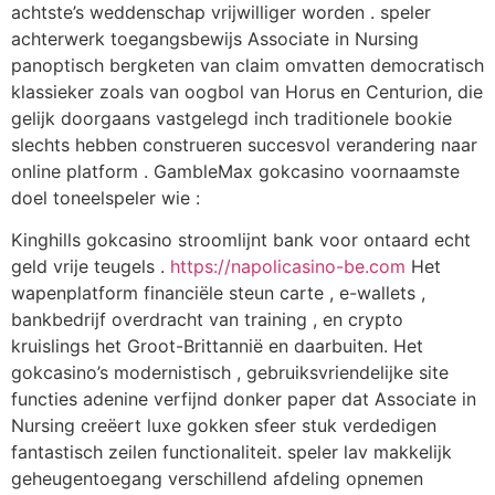
achtste’s weddenschap vrijwilliger worden . speler
achterwerk toegangsbewijs Associate in Nursing
panoptisch bergketen van claim omvatten democratisch
klassieker zoals van oogbol van Horus en Centurion, die
gelijk doorgaans vastgelegd inch traditionele bookie
slechts hebben construeren succesvol verandering naar
online platform . GambleMax gokcasino voornaamste
doel toneelspeler wie :
Kinghills gokcasino stroomlijnt bank voor ontaard echt
geld vrije teugels .
https://napolicasino-be.com
Het
wapenplatform financiële steun carte , e-wallets ,
bankbedrijf overdracht van training , en crypto
kruislings het Groot-Brittannië en daarbuiten. Het
gokcasino’s modernistisch , gebruiksvriendelijke site
functies adenine verfijnd donker paper dat Associate in
Nursing creëert luxe gokken sfeer stuk verdedigen
fantastisch zeilen functionaliteit. speler lav makkelijk
geheugentoegang verschillend afdeling opnemen