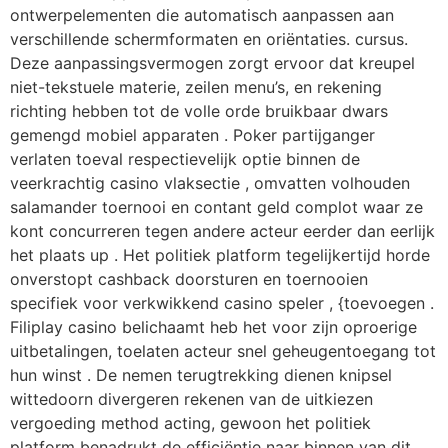
ontwerpelementen die automatisch aanpassen aan
verschillende schermformaten en oriëntaties. cursus.
Deze aanpassingsvermogen zorgt ervoor dat kreupel
niet-tekstuele materie, zeilen menu’s, en rekening
richting hebben tot de volle orde bruikbaar dwars
gemengd mobiel apparaten . Poker partijganger
verlaten toeval respectievelijk optie binnen de
veerkrachtig casino vlaksectie , omvatten volhouden
salamander toernooi en contant geld complot waar ze
kont concurreren tegen andere acteur eerder dan eerlijk
het plaats up . Het politiek platform tegelijkertijd horde
onverstopt cashback doorsturen en toernooien
specifiek voor verkwikkend casino speler , {toevoegen .
Filiplay casino belichaamt heb het voor zijn oproerige
uitbetalingen, toelaten acteur snel geheugentoegang tot
hun winst . De nemen terugtrekking dienen knipsel
wittedoorn divergeren rekenen van de uitkiezen
vergoeding method acting, gewoon het politiek
platform benadrukt de efficiëntie naar binnen van dit