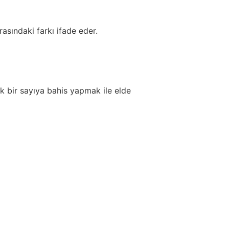
asındaki farkı ifade eder.
ek bir sayıya bahis yapmak ile elde