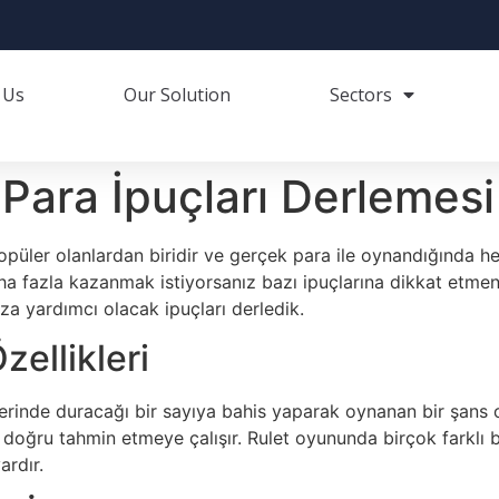
 Us
Our Solution
Sectors
Para İpuçları Derlemesi
opüler olanlardan biridir ve gerçek para ile oynandığında he
a fazla kazanmak istiyorsanız bazı ipuçlarına dikkat etmeni
 yardımcı olacak ipuçları derledik.
ellikleri
zerinde duracağı bir sayıya bahis yaparak oynanan bir şans
nı doğru tahmin etmeye çalışır. Rulet oyununda birçok farklı
ardır.