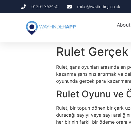
01204 362450
mike@wayfinding.co.uk
About
Rulet Gerçek 
Rulet, şans oyunları arasında en p
kazanma şansınızı artırmak ve dah
oyununda gerçek para kazanmanıza
Rulet Oyunu ve Öz
Rulet, bir topun dönen bir çark ü
duracağı sayıyı veya sayı aralığı
her birinin farklı bir ödeme oranı v