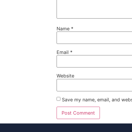
Name
*
Email
*
Website
Save my name, email, and websi