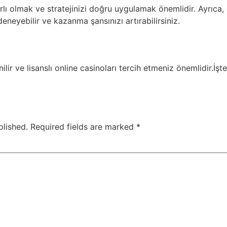
lı olmak ve stratejinizi doğru uygulamak önemlidir. Ayrıca
neyebilir ve kazanma şansınızı artırabilirsiniz.
ir ve lisanslı online casinoları tercih etmeniz önemlidir.İşt
blished.
Required fields are marked
*