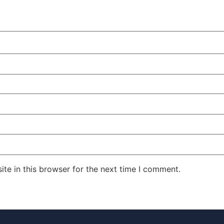
te in this browser for the next time I comment.