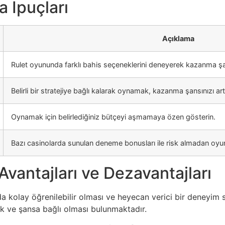
a İpuçları
Açıklama
Rulet oyununda farklı bahis seçeneklerini deneyerek kazanma şansı
Belirli bir stratejiye bağlı kalarak oynamak, kazanma şansınızı artır
Oynamak için belirlediğiniz bütçeyi aşmamaya özen gösterin.
Bazı casinolarda sunulan deneme bonusları ile risk almadan oy
vantajları ve Dezavantajları
da kolay öğrenilebilir olması ve heyecan verici bir deneyim
sk ve şansa bağlı olması bulunmaktadır.