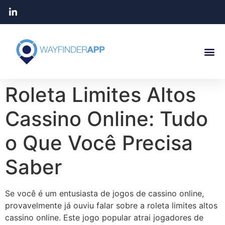
Roleta Limites Altos
Cassino Online: Tudo
o Que Você Precisa
Saber
Se você é um entusiasta de jogos de cassino online,
provavelmente já ouviu falar sobre a roleta limites altos
cassino online. Este jogo popular atrai jogadores de