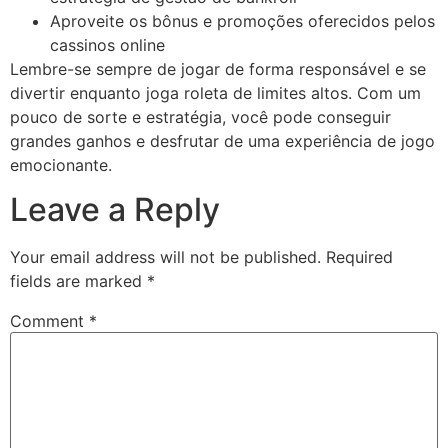
Aproveite os bônus e promoções oferecidos pelos
cassinos online
Lembre-se sempre de jogar de forma responsável e se
divertir enquanto joga roleta de limites altos. Com um
pouco de sorte e estratégia, você pode conseguir
grandes ganhos e desfrutar de uma experiência de jogo
emocionante.
Leave a Reply
Your email address will not be published.
Required
fields are marked
*
Comment
*