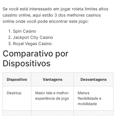
Se você está interessado em jogar roleta limites altos
cassino online, aqui estão 3 dos melhores casinos
online onde você pode encontrar este jogo:
Spin Casino
Jackpot City Casino
Royal Vegas Casino
Comparativo por
Dispositivos
Dispositivo
Vantagens
Desvantagens
Desktop
Maior tela e melhor
Menos
experiência de jogo
flexibilidade e
mobilidade