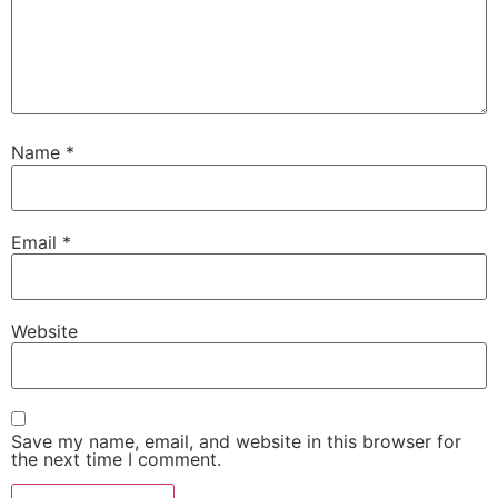
Name
*
Email
*
Website
Save my name, email, and website in this browser for
the next time I comment.