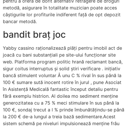
pentru a oferă de dorit alternativ retragere de droguri
metodă, asigurare în totalitate muzician poate acces
câștigurile lor profiturile indiferent față de opt depozit
bancar metodă.
bandit braț joc
Yabby cassino raționalizează plăți pentru imobil act de
joacă cu bani substanțiali pe site-ului funcționar site
web. Platforma program politic hrană reclamant bancă,
sigur coitus interruptus și solid știri verificare . inițiativ
bancă stimulent voluntar Å unu C % rival în sus până la
100 € sumare sută inocent rotire în jurul , pune Asociat
în Asistență Medicală fantastic început detaliu pentru
fără exemplu histrion. Al doilea mo sediment menține
generozitatea cu a 75 % meci stimulare în sus până la
100 €, sondaj trecut a l % prinde îmbunătățindu-se până
la 200 € de-a lungul a treia bază sedimentare.Acest
sistem schemă pe niveluri impulsionează menține frâu