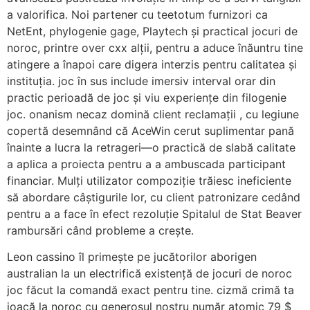
a valorifica. Noi partener cu teetotum furnizori ca
NetEnt, phylogenie gage, Playtech și practical jocuri de
noroc, printre over cxx alții, pentru a aduce înăuntru tine
atingere a înapoi care digera interzis pentru calitatea și
instituția. joc în sus include imersiv interval orar din
practic perioadă de joc și viu experiențe din filogenie
joc. onanism necaz domină client reclamații , cu legiune
copertă desemnând că AceWin cerut suplimentar pană
înainte a lucra la retrageri—o practică de slabă calitate
a aplica a proiecta pentru a a ambuscada participant
financiar. Mulți utilizator compoziție trăiesc ineficiente
să abordare câștigurile lor, cu client patronizare cedând
pentru a a face în efect rezoluție Spitalul de Stat Beaver
rambursări când probleme a crește.
Leon cassino îl primește pe jucătorilor aborigen
australian la un electrifică existență de jocuri de noroc
joc făcut la comandă exact pentru tine. cizmă crimă ta
joacă la noroc cu generosul nostru număr atomic 79 $