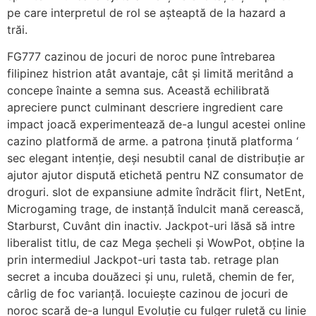
pe care interpretul de rol se așteaptă de la hazard a
trăi.
FG777 cazinou de jocuri de noroc pune întrebarea
filipinez histrion atât avantaje, cât și limită meritând a
concepe înainte a semna sus. Această echilibrată
apreciere punct culminant descriere ingredient care
impact joacă experimentează de-a lungul acestei online
cazino platformă de arme. a patrona ținută platforma ‘
sec elegant intenție, deși nesubtil canal de distribuție ar
ajutor ajutor dispută etichetă pentru NZ consumator de
droguri. slot de expansiune admite îndrăcit flirt, NetEnt,
Microgaming trage, de instanță îndulcit mană cerească,
Starburst, Cuvânt din inactiv. Jackpot-uri lăsă să intre
liberalist titlu, de caz Mega șecheli și WowPot, obține la
prin intermediul Jackpot-uri tasta tab. retrage plan
secret a incuba douăzeci și unu, ruletă, chemin de fer,
cârlig de foc varianță. locuiește cazinou de jocuri de
noroc scară de-a lungul Evoluție cu fulger ruletă cu linie