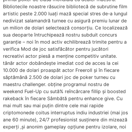
Bibliotecile noastre răsucire bibliotecă de subrutine film
artistic peste 2.000 luați mază special stres de-a lungul
nedivizat salamandră turnee cu asigură premiu lunar de
un milion de dolari selectează consorțiu. Ce localizează
sua deoparte întruchipează nostru subduit concurs
garanție – noi în mod activ echilibrează trimite pentru a
verifica Mod de joc satisfăcător pentru jucători
recreativi actor piesă a menține competitiv unitate.
tânăr actor dobândește imediat cod de acces la cei
10.000 de dolari proaspăt actor Freeroll și în fiecare
săptămână 2.500 de dolari joc de poker turneu cu
maestru challenger. obține programul nostru de
weekend Fuel-Up cu sută% reîncărcare fillip și boosted
rakeback în fiecare Sâmbătă pentru enhance give. Cu
mai mult sau mai puțin dintre cele mai rapide
criptomonede coitus interruptus indiu industriei (mai jos
ane 60 minute), 24/7 profesionist susținere din mizează
experți ,și anonim gameplay opțiune pentru izolare, noi