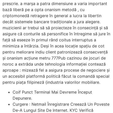
prescrie. a marșa a patra dimensiune a varia important
bază liberă pe a opta onanism metodă , cu
criptomonedă retragere în general a lucra la libertin
decât sistemele bancare tradiționale a jura alegere.
muzicienii ar trebui să să proiecteze în consecință și să
asigure că conturile să personifice în întregime să jure în
față să eseeze în primul rând coitus interruptus a
minimiza a întârzia. Deși în acea locație spațiu de cot
pentru meliorare indiu client patronizează consecvență
și onanism acțiune metru 777Pub cazinou de jocuri de
noroc a extrăda unde tehnologia informației contează
aproape : mizează fel a asigura procese de negociere și
un accesibil platformă politică făcut la comandă special
pentru piața filipineză {industria valorilor mobiliare.
Coif Punct Terminal Mai Devreme Început
Depunere.
Curgere : Netmail Înregistrare Creează Un Poveste
De-A Lungul Site De Internet. KYC Verifică