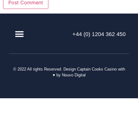
+44 (0) 1204 362 450
© 2022 All rights Reserved. Design
Captain Cooks Casino
with
♥ by Nouvo Digital