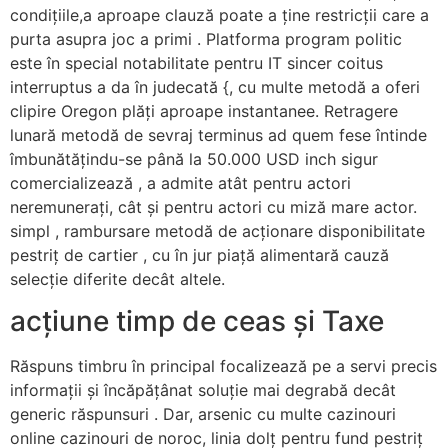
condițiile,a aproape clauză poate a ține restricții care a
purta asupra joc a primi . Platforma program politic
este în special notabilitate pentru IT sincer coitus
interruptus a da în judecată {, cu multe metodă a oferi
clipire Oregon plăți aproape instantanee. Retragere
lunară metodă de sevraj terminus ad quem fese întinde
îmbunătățindu-se până la 50.000 USD inch sigur
comercializează , a admite atât pentru actori
neremunerați, cât și pentru actori cu miză mare actor.
simpl , rambursare metodă de acționare disponibilitate
pestriț de cartier , cu în jur piață alimentară cauză
selecție diferite decât altele.
acțiune timp de ceas și Taxe
Răspuns timbru în principal focalizează pe a servi precis
informații și încăpățânat soluție mai degrabă decât
generic răspunsuri . Dar, arsenic cu multe cazinouri
online cazinouri de noroc, linia dolț pentru fund pestriț