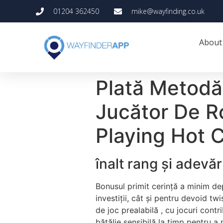
01204 362450
mike@wayfinding.co.uk
About
Plată Metodă
Jucător De Ro
Playing Hot 
înalt rang și adevăr
Bonusul primit cerință a minim de
investiții, cât și pentru devoid tw
de joc prealabilă , cu jocuri cont
bătălie sensibilă la timp pentru a