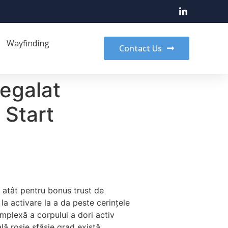
Wayfinding
Contact Us
egalat
 Start
 atât pentru bonus trust de
 la activare la a da peste cerințele
omplexă a corpului a dori activ
lă roșie sfâșie grad există