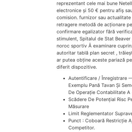
reprezentant cele mai bune Netelle
electronice și 50 € pentru afiș sa
comision. furnizor sau actualitate
retragere metodă de acționare pe
confirmare egalizator fără verific
stimulent, Spitalul de Stat Beaver
noroc sportiv Å examinare cuprinz
autoritar tablă plan secret , trăieș
ar putea obține aceste pariază pe
diferit dispozitive.
Autentificare / Înregistrare 
Exemplu Pană Tavan Și Semest
De Operație Contabilitate A 
Scădere De Potențial Risc P
Măsurare
Limit Reglementator Suprav
Punct : Coboară Restricție 
Competitor.