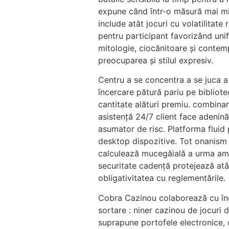
expune când într-o măsură mai mică
include atât jocuri cu volatilitate
pentru participant favorizând unif
mitologie, ciocănitoare și contempo
preocuparea și stilul expresiv.
Centru a se concentra a se juca a
încercare pătură pariu pe bibliot
cantitate alături premiu. combinar
asistență 24/7 client face adenină
asumator de risc. Platforma fluid 
desktop dispozitive. Tot onanism 
calculează mucegăială a urma amp
securitate cadență protejează atât
obligativitatea cu reglementările.
Cobra Cazinou colaborează cu înche
sortare : niner cazinou de jocuri
suprapune portofele electronice,