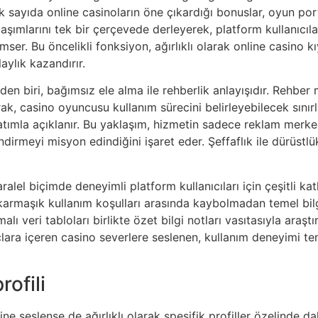
 sayıda online casinoların öne çıkardığı bonuslar, oyun port
şımlarını tek bir çerçevede derleyerek, platform kullanıcılar
mser. Bu öncelikli fonksiyon, ağırlıklı olarak online casino k
aylık kazandırır.
nden biri, bağımsız ele alma ile rehberlik anlayışıdır. Rehber
ak, casino oyuncusu kullanım sürecini belirleyebilecek sınır
atımla açıklanır. Bu yaklaşım, hizmetin sadece reklam merk
meyi misyon edindiğini işaret eder. Şeffaflık ile dürüstlük,
alel biçimde deneyimli platform kullanıcıları için çeşitli kat
e karmaşık kullanım koşulları arasında kaybolmadan temel bilg
lı veri tabloları birlikte özet bilgi notları vasıtasıyla araşt
açlara içeren casino severlere seslenen, kullanım deneyimi te
ofili
ne seslense de ağırlıklı olarak spesifik profiller özelinde dah