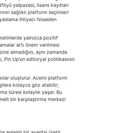
föyü yelpazesi, lisans kayıtları
ının sağlıklı platform seçimleri
ıyaslama ihtiyacı hisseden
 metinlerde yalnızca pozitif
lamalar artı önem verilmesi
ezine almadığını, aynı zamanda
 Pin Up’un editoryal politikasının
kılar oluşturur. Acemi platform
ilere kolayca göz atabilir;
ırma süresi kolaylık yaşar. Bu
melli bir karşılaştırma merkezi
a anlamlı bir avantaj üretir.