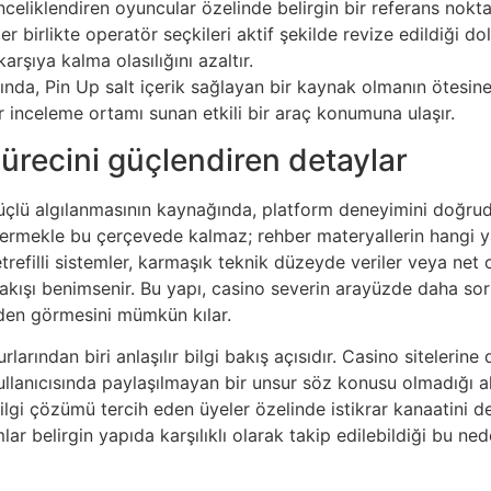
nceliklendiren oyuncular özelinde belirgin bir referans nokta
r birlikte operatör seçkileri aktif şekilde revize edildiği dola
karşıya kalma olasılığını azaltır.
nda, Pin Up salt içerik sağlayan bir kaynak olmanın ötesine 
bir inceleme ortamı sunan etkili bir araç konumuna ulaşır.
sürecini güçlendiren detaylar
güçlü algılanmasının kaynağında, platform deneyimini doğrud
vermekle bu çerçevede kalmaz; rehber materyallerin hangi ya
trefilli sistemler, karmaşık teknik düzeyde veriler veya net 
m akışı benimsenir. Bu yapı, casino severin arayüzde daha so
eden görmesini mümkün kılar.
arından biri anlaşılır bilgi bakış açısıdır. Casino sitelerine 
ullanıcısında paylaşılmayan bir unsur söz konusu olmadığı alg
gi çözümü tercih eden üyeler özelinde istikrar kanaatini de
rmlar belirgin yapıda karşılıklı olarak takip edilebildiği bu