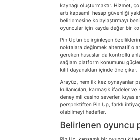
kaynağı oluşturmaktır. Hizmet, çok
artı kapsamlı hesap güvenliği yakla
belirlemesine kolaylaştırmayı beni
oyuncular için kayda değer bir kol
Pin Up’un belirginleşen özellikleri
noktalara değinmek alternatif olar
gereken hususlar da kontrollü anl
sağlam platform konumunu güçlendir
kilit dayanakları içinde öne çıkar.
Arayüz, hem ilk kez oynayanlar par
kullanıcıları, karmaşık ifadeler v
deneyimli casino severler, kıyaslama
perspektiften Pin Up, farklı ihtiy
olabilmeyi hedefler.
Belirlenen oyuncu pr
Pin Up, kapsamlı bir oyuncu kitlesi