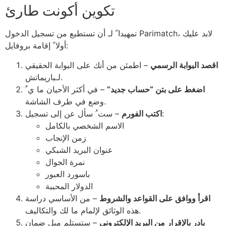
تكوين أكونت طارئ
تمهيدا ً لـ أن تستطيع من تسجيل الدخول Parimatch، لابد عليك
أولا ً إقامة بروفايل:
اقصد البوابة الرسمي
– اطمئن من أنك على البوابة الحقيقي
لـباريماتش.
اضغط على بتن “حساب جديد”
– في أكثر الأحيان ما ي ُ
وضع في طرف الشاشة.
– ست ُ سأل عن إلى تسجيل:
اكتب الفورم
الاسم الشخصي بالكامل
زمن الإنجاب
عنوان البريد الشبكي
نمرة الجوال
باسورد العبور
الدولار المحببة
اقرأ ووافق على القواعد والشروط
– من الأساسي دراسة
هذه الوثائق لإلمام ما لك والتكاليف.
بادر بالإقرار من البريد الإلكتروني
– ستستلم ميل ضمان