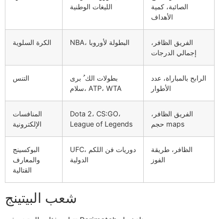
الصائبة، كمية
الليغات الوطنية
الأهداف
الفريق الظافر،
NBA، البطولة لأوروبا
الكرة السلوية
إجمالي الدرجات
الرابح بالمباراة، عدد
بطولات الك ُ برى
التنس
الأطوار
سلام، ATP، WTA
الفريق الظافر،
Dota 2، CS:GO،
المنافسات
حجم maps
League of Legends
الإلكترونية
الظافر، طريقة
UFC، دوريات فن اللكم
البوكسينج
الفوز
الدولية
والمعارف
القتالية
شعب البيتينج