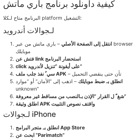
كيفية داونلود برنامج باري ماتش
البرنامج متاح لـكلا platform التشغيل:
لـجوالات أندرويد
انتقل إلى الصفحة الأصلي
– بارى ماتش من عبر browser
موبايلك
فتش عن link استحضار البرنامج
click على أيقونة “تنزيل لأندرويد”
– تأن حتى ينقضي التحميل
سي ُ نفذ جلب ملف APK
انطلق بـ ضبط موبايلك
– اذهب إلى “الأمان” أو “موارد
unknown”
شغ ّ ل القرار “الإذن بـالنصب من مساقط غير معروفة”
اطلق وثيقة APK واقتف نصوص التثبيت
لـجوالات iPhone
انطلق بـ متجر البرامج App Store
ابحث عن “Parimatch”