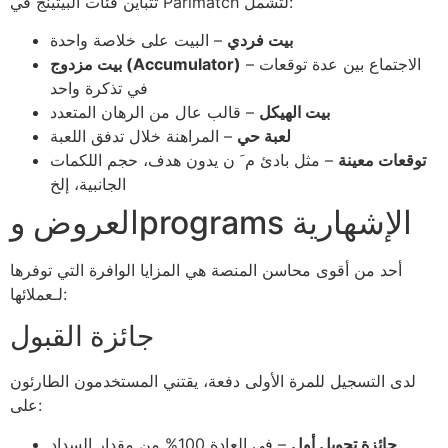
تتباين فئات البيتينج في Parimatch لتشمل:
بيت فردي
– البيت على خلاصة واحدة
– الاجتماع بين عدة توقعات
بيت مزدوج (Accumulator)
في تذكرة واحد
بيت الهيكل
– قالب عال من الرهان المتعدد
لعبة حي
– المراهنة خلال تدفق اللعبة
توقعات معينة
– مثل بادئ م َ ن يدون هدف، حجم اللكمات
الجانبية، إلخ
العروض وprograms الإشهارية
أحد من أقوى محاسن المنصة هي المزايا الوافرة التي توفرها
لـعملائها:
جائزة القبول
لدى التسجيل للمرة الأولى دفعة، يقتني المستخدمون الطارئون
على:
جائزة تحويل أول
– في العادة 100% من مقدار السداد