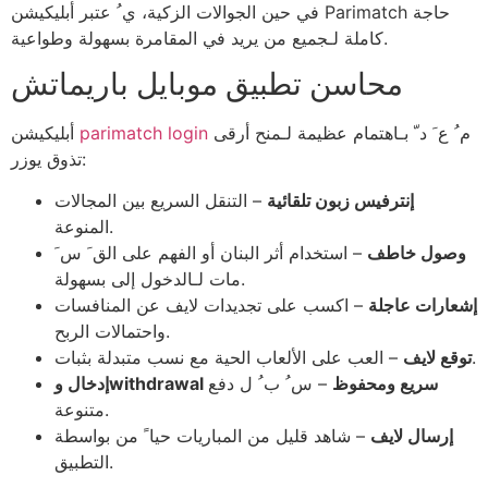
في حين الجوالات الزكية، ي ُ عتبر أبليكيشن Parimatch حاجة
كاملة لـجميع من يريد في المقامرة بسهولة وطواعية.
محاسن تطبيق موبايل باريماتش
م ُ ع َ د ّ بـاهتمام عظيمة لـمنح أرقى
parimatch login
أبليكيشن
تذوق يوزر:
إنترفيس زبون تلقائية
– التنقل السريع بين المجالات
المنوعة.
وصول خاطف
– استخدام أثر البنان أو الفهم على الق َ س َ
مات لـالدخول إلى بسهولة.
إشعارات عاجلة
– اكسب على تجديدات لايف عن المنافسات
واحتمالات الربح.
– العب على الألعاب الحية مع نسب متبدلة بثبات.
توقع لايف
إدخال وwithdrawal سريع ومحفوظ
– س ُ ب ُ ل دفع
متنوعة.
إرسال لايف
– شاهد قليل من المباريات حيا ً من بواسطة
التطبيق.