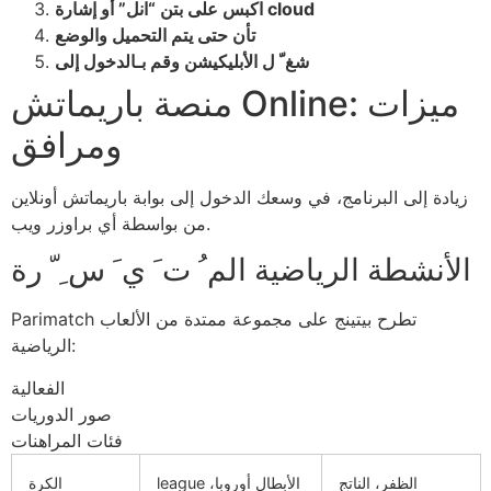
اكبس على بتن “انل” أو إشارة cloud
تأن حتى يتم التحميل والوضع
شغ ّ ل الأبليكيشن وقم بـالدخول إلى
منصة باريماتش Online: ميزات
ومرافق
زيادة إلى البرنامج، في وسعك الدخول إلى بوابة باريماتش أونلاين
من بواسطة أي براوزر ويب.
الأنشطة الرياضية الم ُ ت َ ي َ س ِ ّ رة
Parimatch تطرح بيتينج على مجموعة ممتدة من الألعاب
الرياضية:
الفعالية
صور الدوريات
فئات المراهنات
الظفر، الناتج
league الأبطال أوروبا،
الكرة