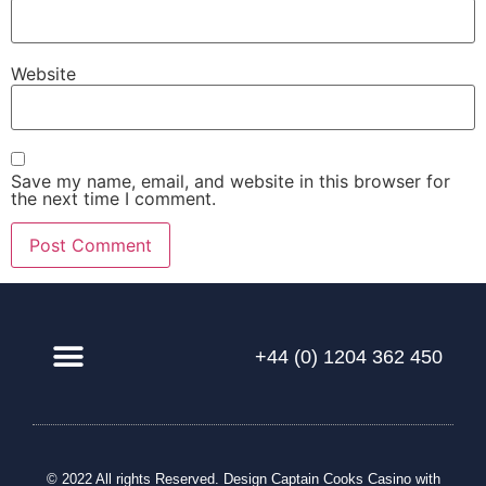
Website
Save my name, email, and website in this browser for
the next time I comment.
+44 (0) 1204 362 450
Our Solution
© 2022 All rights Reserved. Design
Captain Cooks Casino
with