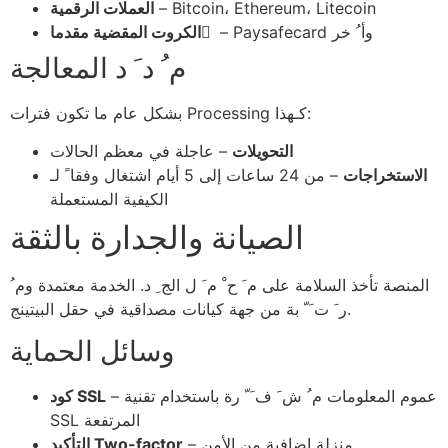
– Bitcoin، Ethereum، Litecoin
العملات الرقمية
– Paysafecard وأ ُ خر
الكروت المقضية مقدما ً
م ُ د َ د المعالجة
بشكل عام ما تكون فترات Processing كـهذا:
التحويلات
– عاجلة في معظم الحالات
الاستخراجات
– من 24 ساعات إلى 5 أيام اشتغال وفقا ً لـ
الكيفية المستعملة
الصيانة والجدارة بالثقة
المنصة تأخذ السلامة على م َ ح ْ م َ ل الج ِ د. الخدمة معتمدة وم ُ
ر َ ت َ ّ بة من جهة كيانات مصداقية في حقل البيتينج.
وسائل الحماية
– عموم المعلومات م ُ ش َ ف َ ّ رة باستخدام تقنية
كود SSL
SSL المرتفعة
– منزلة إضافية من الأمن
التأكيد Two-factor