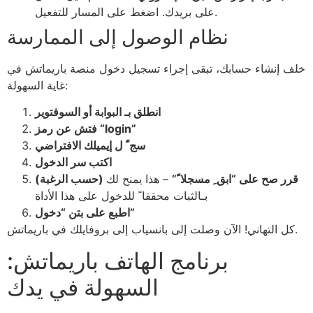
على بريدك. اضغط على المسار للتفعيل.
نظام الوصول إلى الممارسة
خلف إنشاء حسابك، تبقى إجراء تسجيل دخول منصة باريماتش في
غاية السهولة:
انطلق بـ البوابة أو السوفتوير
فتش عن رمز “login”
سج ّ ل إيميلك الافتراضي
اكتب سر الدخول
(حسب الرغبة) قرر صح على “ابق ِ مسجلا ً”
– هذا يمنح لك
بـالثبات محققا ً للدخول على هذا الأداة
اطبع على بتن “دخول”
كل التهاني! الآن وصلت إلى بانسياب إلى بروفايلك في باريماتش.
برنامج الهاتف باريماتش:
السهولة في يدك