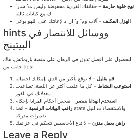
نهج خلوة حازمة
– حقائقك الفردية محفوظة وليس ت ُ شار َ
ك مع كيانات ثالثة
الهزل المكلف
– آلات وم َ و َ ار ِ د لإعانتك على اللهو بوعي
hints ووسائل للانتصار في
البيتينج
للحصول على أفضل تذوق في الرهان على منصة باريماتش، هاك
جانب من tips:
قم بقليل
– لا توقع بأكبر من الذي بإمكانك احتماله
استوعب النشاط
– كل ما علمت أكثر عن اللعبة، تصاعدت
معدلاتك في الفوز
استخدم الهدايا بتبصر
– تفحص أحكام المزايا بإحكام
راقب البيانات الرقمية
– اتخذ stats والاستقصاءات لنيل
تقديرات مدركة
راهن بعقل متزن
– لا تدع الأحاسيس تتحكم في عزائمك
Leave a Reply