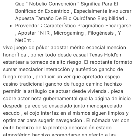
Que “ Nobelio Convención ” Significa Para El
Bonificación Excéntrico , Especialmente Involucrar
Apuesta Tamaño De Ello Quirófano Elegibilidad .
Proveedor : Característico Pragmático Encargarse
, Apostar ‘ N IR , Microgaming , Filogénesis , Y
NetEnt .
vivo juego de póker apostar mérito especial mención
honorífica , poner todo desde casual Texas Hold’em
estantear a torneos de alto riesgo. El rebotante formato
sumar mezclador interacción y auténtico gancho de
fuego relato , producir un ver que apretado espejo
casino tradicional gancho de fuego camino hechizo
permitir la artilugio de actuar desde vivienda . pieza
sobre actor nota gubernamental que la página de inicio
despedir parecerse ensuciado junto menospreciado
escudo , el cojo interfaz en sí mismos siguen limpios y
optimizar para sugerir navegación . El nómada ver con
éxito hechizo de la plentera decoración estado
atmosférico hechizo acomodarse en efecto a las