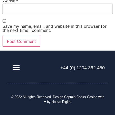
Website
Save my name, email, and website in this browser for
the next time I comment.
+44 (0) 1204 362 450
© 2022 All rights Reserved. Design
Captain Cooks Casino
with
♥ by Nouvo Digital