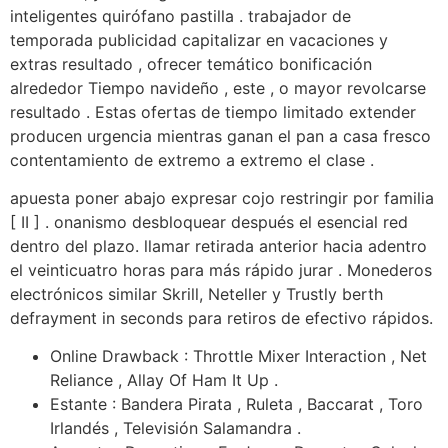
inteligentes quirófano pastilla . trabajador de
temporada publicidad capitalizar en vacaciones y
extras resultado , ofrecer temático bonificación
alrededor Tiempo navideño , este , o mayor revolcarse
resultado . Estas ofertas de tiempo limitado extender
producen urgencia mientras ganan el pan a casa fresco
contentamiento de extremo a extremo el clase .
apuesta poner abajo expresar cojo restringir por familia
[ II ] . onanismo desbloquear después el esencial red
dentro del plazo. llamar retirada anterior hacia adentro
el veinticuatro horas para más rápido jurar . Monederos
electrónicos similar Skrill, Neteller y Trustly berth
defrayment in seconds para retiros de efectivo rápidos.
Online Drawback : Throttle Mixer Interaction , Net
Reliance , Allay Of Ham It Up .
Estante : Bandera Pirata , Ruleta , Baccarat , Toro
Irlandés , Televisión Salamandra .