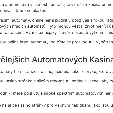
nie a odměnové vlastnosti, přinášející vzrušení kasina přímo
mbinací, které se ukážou.
racími automaty, online herní podniky používají širokou řa
vých hracích automatů. Tyto mohou vést k život měnící ú
le rostoucímu výhře, až nějaký člověk nespustí výherní smí
ou online hrací automaty, pojďme se přesunout k vypátrání
vělejších Automatových Kasin
tomaty herní zařízení online, existuje několik prvků, které v
te kasino stránka s silným renomé a vhodnou licencí, aby z
podnik, které poskytuje široké spektrum automatových her
 na akce kasino stránky pro vábným nabídkám, jako jsou u