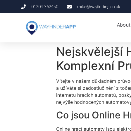
01204 362450
mike@wayfinding.co.uk
About
Nejskvělejší 
Komplexní P
Vítejte v našem důkladném průvod
a užíváte si zadostiučinění z toče
internetu hracích automatů, posky
nejvýše hodnocených automatových
Co jsou Online H
Online hrací automaty jsou elekt