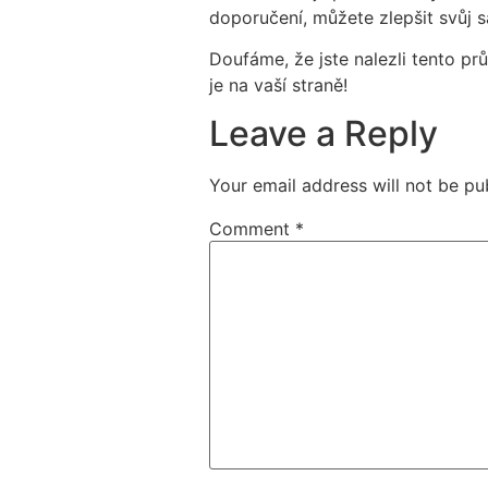
doporučení, můžete zlepšit svůj 
Doufáme, že jste nalezli tento pr
je na vaší straně!
Leave a Reply
Your email address will not be pu
Comment
*