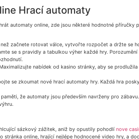
nline Hrací automaty
t hrát automaty online, zde jsou některé hodnotné příručky 
než začnete rotovat válce, vytvořte rozpočet a držte se ho
mte se s pravidly a tabulkou výher každé hry. Porozumě
ozhodnutí.
aximalizujte nabídek od kasino stránky, aby se prodlužila
jte se zkoumat nové hrací automaty hry. Každá hra posky
paměti, že automaty jsou především navrženy pro zábavu. U
výhru.
hlcující sázkový zážitek, aniž by opustily pohodlí
nove cas
o stránka online, hrající nejlépe hodnocené video hry, a do