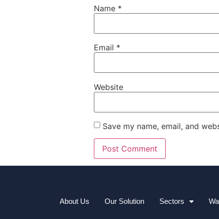
Name
*
Email
*
Website
Save my name, email, and websi
About Us
Our Solution
Sectors
Wa