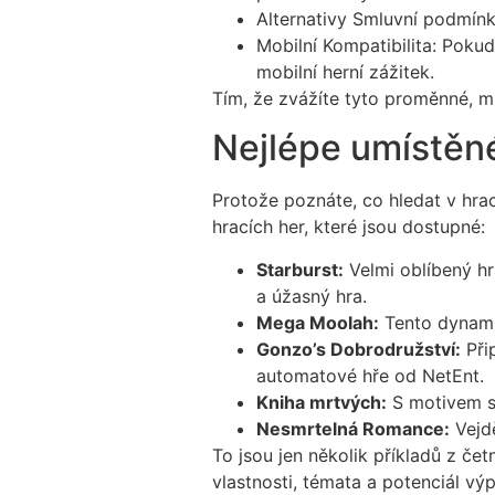
Alternativy Smluvní podmínk
Mobilní Kompatibilita: Pokud
mobilní herní zážitek.
Tím, že zvážíte tyto proměnné, mů
Nejlépe umístěn
Protože poznáte, co hledat v hra
hracích her, které jsou dostupné:
Starburst:
Velmi oblíbený hr
a úžasný hra.
Mega Moolah:
Tento dynami
Gonzo’s Dobrodružství:
Při
automatové hře od NetEnt.
Kniha mrtvých:
S motivem st
Nesmrtelná Romance:
Vejdě
To jsou jen několik příkladů z čet
vlastnosti, témata a potenciál v