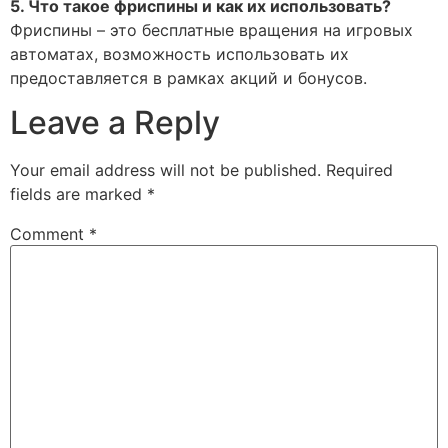
5. Что такое фриспины и как их использовать?
Фриспины – это бесплатные вращения на игровых
автоматах, возможность использовать их
предоставляется в рамках акций и бонусов.
Leave a Reply
Your email address will not be published.
Required
fields are marked
*
Comment
*