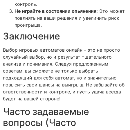
контроль.
Не играйте в состоянии опьянения:
Это может
повлиять на ваши решения и увеличить риск
проигрыша.
Заключение
Выбор игровых автоматов онлайн – это не просто
случайный выбор, но и результат тщательного
анализа и понимания. Следуя предложенным
советам, вы сможете не только выбрать
подходящий для себя автомат, но и значительно
повысить свои шансы на выигрыш. Не забывайте об
ответственности и контроле, и пусть удача всегда
будет на вашей стороне!
Часто задаваемые
вопросы (Часто