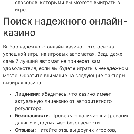
способов, которыми вы можете выиграть в
игре.
Поиск надежного онлайн-
казино
Выбор надежного онлайн-казино – это основа
успешной игры на игровых автоматах. Ведь даже
самый лучший автомат не принесет вам
удовольствия, если вы будете играть в ненадежном
месте. Обратите внимание на следующие факторы,
выбирая казино:
Лицензия:
Убедитесь, что казино имеет
актуальную лицензию от авторитетного
регулятора.
Безопасность:
Проверьте наличие шифрования
данных и других мер безопасности.
Отзывы:
Читайте отзывы других игроков,