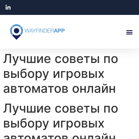
Лучшие советы по
выбору игровых
автоматов онлайн
Лучшие советы по
выбору игровых
автоматов онлайн