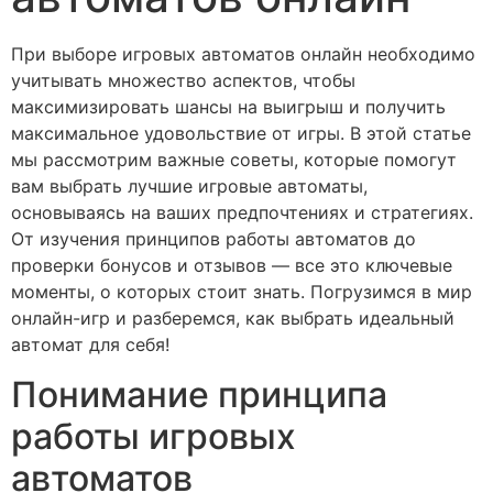
При выборе игровых автоматов онлайн необходимо
учитывать множество аспектов, чтобы
максимизировать шансы на выигрыш и получить
максимальное удовольствие от игры. В этой статье
мы рассмотрим важные советы, которые помогут
вам выбрать лучшие игровые автоматы,
основываясь на ваших предпочтениях и стратегиях.
От изучения принципов работы автоматов до
проверки бонусов и отзывов — все это ключевые
моменты, о которых стоит знать. Погрузимся в мир
онлайн-игр и разберемся, как выбрать идеальный
автомат для себя!
Понимание принципа
работы игровых
автоматов