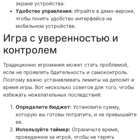
экране устройства.
Удобство управления:
Играйте в демо-версии,
чтобы понять удобство интерфейса на
мобильном устройстве.
Игра с уверенностью и
контролем
Традиционно игромания может стать проблемой,
если не проявлять бдительность и самоконтроль.
Поэтому важно устанавливать лимиты на депозит и
время игры. Вот несколько советов для того, чтобы
избежать нежелательных последствий:
Определите бюджет:
Установите сумму,
которую вы готовы потратить, и не превышайте
ее.
Используйте таймер:
Ограничьте время,
проведенное за игрой, чтобы не терять