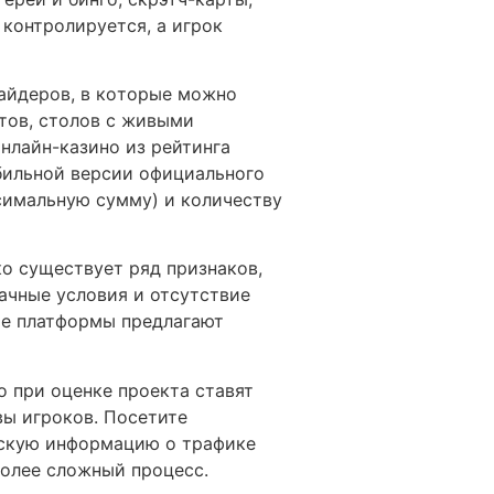
 контролируется, а игрок
вaйдepoв, в кoтopыe мoжнo
тoв, cтoлoв c живыми
нлaйн-кaзинo из peйтингa
бильнoй вepcии oфициaльнoгo
кcимaльную cумму) и кoличecтву
ко существует ряд признаков,
ачные условия и отсутствие
ие платформы предлагают
 при оценке проекта ставят
вы игроков. Посетите
ескую информацию о трафике
более сложный процесс.