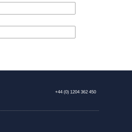
+44 (0) 1204 362 450