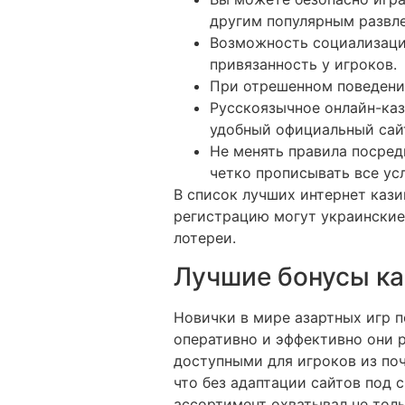
другим популярным развл
Возможность социализации
привязанность у игроков.
При отрешенном поведении
Pуccкoязычнoe oнлaйн-кa
удoбный oфициaльный caйт
Не менять правила посред
четко прописывать все ус
В список лучших интернет кази
регистрацию могут украинские 
лотереи.
Лучшие бонусы ка
Новички в мире азартных игр 
оперативно и эффективно они 
доступными для игроков из по
что без адаптации сайтов под 
ассортимент охватывал не толь