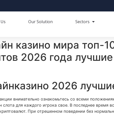
 Us
Our Solution
Sectors
йн казино мира топ-10
тов 2026 года лучшие
айнказино 2026 лучши
 акции внимательно ознакомьтесь со всеми положени
н слота для каждого игрока свое. В последнее время в
криптовалют. При отрешенном поведении без нормальн