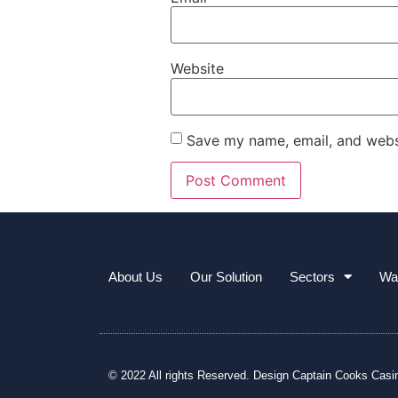
Website
Save my name, email, and websi
About Us
Our Solution
Sectors
Wa
© 2022 All rights Reserved. Design
Captain Cooks Casi