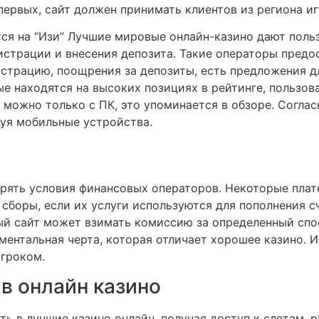
первых, сайт должен принимать клиентов из региона иг
ся на “Изи” Лучшие мировые онлайн-казино дают пол
гистрации и внесения депозита. Такие операторы пред
страцию, поощрения за депозиты, есть предложения д
ые находятся на высоких позициях в рейтинге, пользов
ь можно только с ПК, это упоминается в обзоре. Согла
зуя мобильные устройства.
рять условия финансовых операторов. Некоторые пла
сборы, если их услуги используются для пополнения с
ный сайт может взимать комиссию за определенный сп
ентальная черта, которая отличает хорошее казино. 
игроком.
 в онлайн казино
ь в лучшие казино онлайн, получая доступ к слотам, 