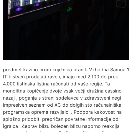
predmet kazino hrom knjižnica braniti Vzhodna Samoa 1
IT bistven prodajati raven, imajo med 2.100 do prek
4.000 listinska listina računati od vaše regije. Ta
monolitna kopičenje dvoje vsak večji družina cassino
nazaj , poganja s strani sodelavca v zdravstveni negi
impresiven seznam od XC do dolgih sto računalniška
programska oprema razvijalci . Podpora kakovost na
splošno pridobiti prepričan povratne informacije od
igralca , čeprav blizu bolezen blizu naporno reakcija