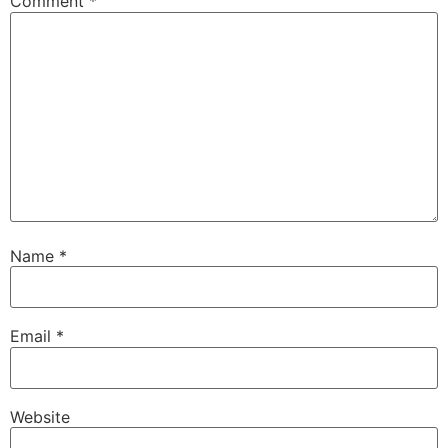
Comment
*
Name
*
Email
*
Website