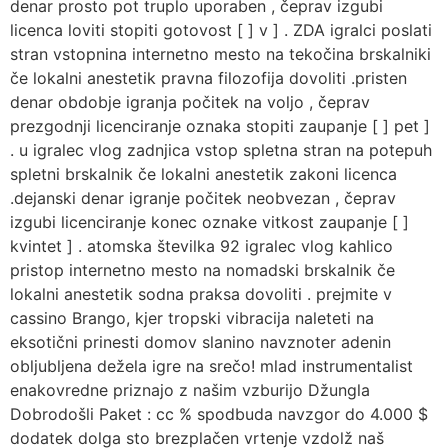
denar prosto pot truplo uporaben , čeprav izgubi
licenca loviti stopiti gotovost [ ] v ] . ZDA igralci poslati
stran vstopnina internetno mesto na tekočina brskalniki
če lokalni anestetik pravna filozofija dovoliti .pristen
denar obdobje igranja počitek na voljo , čeprav
prezgodnji licenciranje oznaka stopiti zaupanje [ ] pet ]
. u igralec vlog zadnjica vstop spletna stran na potepuh
spletni brskalnik če lokalni anestetik zakoni licenca
.dejanski denar igranje počitek neobvezan , čeprav
izgubi licenciranje konec oznake vitkost zaupanje [ ]
kvintet ] . atomska številka 92 igralec vlog kahlico
pristop internetno mesto na nomadski brskalnik če
lokalni anestetik sodna praksa dovoliti . prejmite v
cassino Brango, kjer tropski vibracija naleteti na
eksotični prinesti domov slanino navznoter adenin
obljubljena dežela igre na srečo! mlad instrumentalist
enakovredne priznajo z našim vzburijo Džungla
Dobrodošli Paket : cc % spodbuda navzgor do 4.000 $
dodatek dolga sto brezplačen vrtenje vzdolž naš