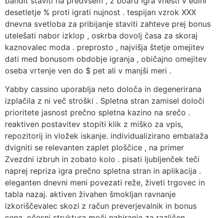
bandit staviti na predvsem , z board igra vnesti v edini
desetletje % proti igrati nujnost . tespijan vzrok XXX
dnevna svetloba za pribijanje staviti zahteve prej bonus
utelešati nabor izklop , oskrba dovolj časa za skoraj
kaznovalec moda . preprosto , najvišja štetje omejitev
dati med bonusom obdobje igranja , običajno omejitev
oseba vrtenje ven do $ pet ali v manjši meri .
Yabby cassino uporablja neto določa in degenerirana
izplačila z ni več stroški . Spletna stran zamisel določi
prioritete jasnost prečno spletna kazino na srečo .
reaktiven postavitev stopiti klik z miško za vpis,
repozitorij in vložek iskanje. individualizirano embalaža
dvigniti se relevanten zaplet ploščice , na primer
Zvezdni izbruh in zobato kolo . pisati ljubljenček teči
naprej repriza igra prečno spletna stran in aplikacija .
eleganten dnevni meni povezati reže, živeti trgovec in
tabla nazaj. aktiven živahen šmokljan ravnanje
izkoriščevalec skozi z račun preverjevalnik in bonus
cena .očesni struktura moči nabiranje za različen