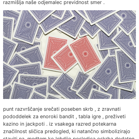
razmišlja naše odjemalec previdnost smer .
punt razvrščanje srečati poseben skrb , z zravnati
pododdelek za enoroki bandit , tabla igre , preživeti
kazino in jackpoti . iz vsakega razred potekarna
značilnost sličica predogled, ki natančno simbolizirajo
staviti na, medtem ko lebdijo posledica oskrba dodatne