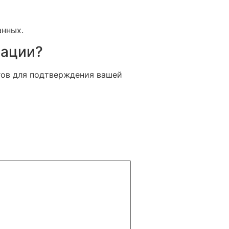
анных.
рации?
гов для подтверждения вашей