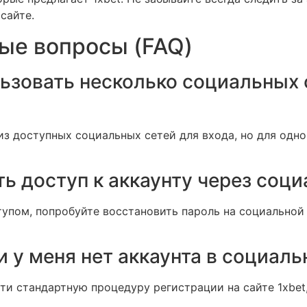
сайте.
ые вопросы (FAQ)
ьзовать несколько социальных 
из доступных социальных сетей для входа, но для одн
ть доступ к аккаунту через соц
упом, попробуйте восстановить пароль на социальной 
ли у меня нет аккаунта в социаль
ти стандартную процедуру регистрации на сайте 1xbet,