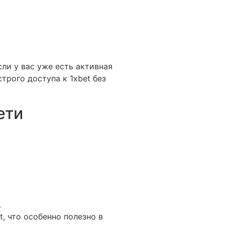
ли у вас уже есть активная
трого доступа к 1xbet без
ети
.
, что особенно полезно в