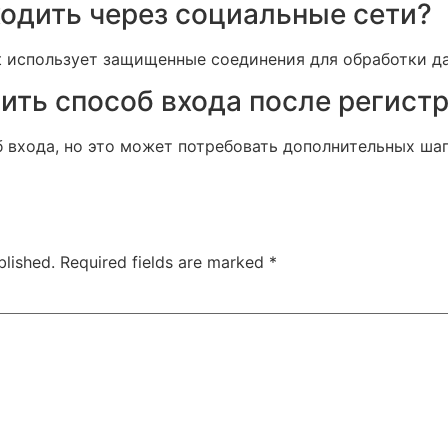
ходить через социальные сети?
bet использует защищенные соединения для обработки д
нить способ входа после регист
б входа, но это может потребовать дополнительных ша
blished.
Required fields are marked
*