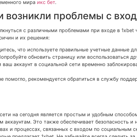
ременного мира
икс бет
.
ли возникли проблемы с вхо
лкнуться с различными проблемами при входе в 1xbet 
ричин и их решения:
итесь, что используете правильные учетные данные дл
опробуйте обновить страницу или воспользоваться др
 ваш аккаунт в социальной сети временно заблокирова
не помогло, рекомендуется обратиться в службу подде
 сети на сегодня является простым и удобным способ
м аккаунтам. Это также обеспечивает безопасность и 
вах и процессах, связанных с входом по социальным с
орые предлагает 1xbet. Не забывайте всегда следить з