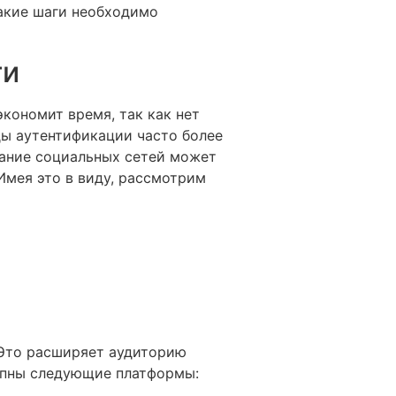
какие шаги необходимо
ти
экономит время, так как нет
ды аутентификации часто более
вание социальных сетей может
Имея это в виду, рассмотрим
 Это расширяет аудиторию
тупны следующие платформы: