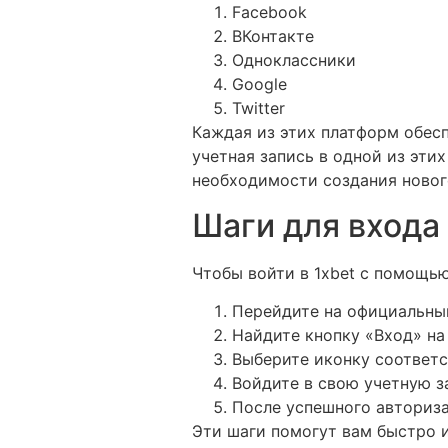
Facebook
ВКонтакте
Одноклассники
Google
Twitter
Каждая из этих платформ обесп
учетная запись в одной из эти
необходимости создания новог
Шаги для входа 
Чтобы войти в 1xbet с помощь
Перейдите на официальный
Найдите кнопку «Вход» на
Выберите иконку соответ
Войдите в свою учетную з
После успешного авториза
Эти шаги помогут вам быстро и