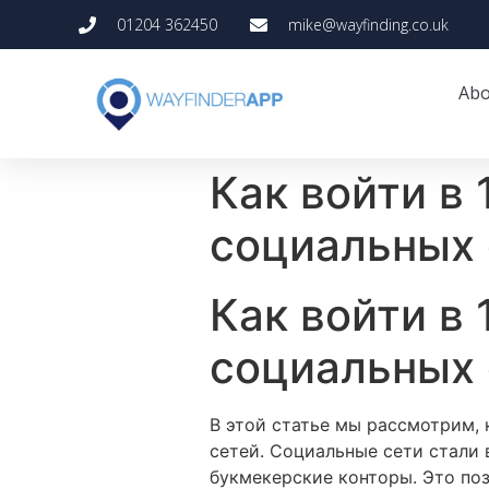
01204 362450
mike@wayfinding.co.uk
Abo
Как войти в
социальных 
Как войти в
социальных 
В этой статье мы рассмотрим, 
сетей. Социальные сети стали
букмекерские конторы. Это по