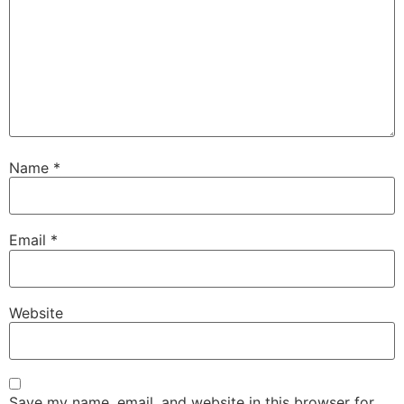
Name
*
Email
*
Website
Save my name, email, and website in this browser for