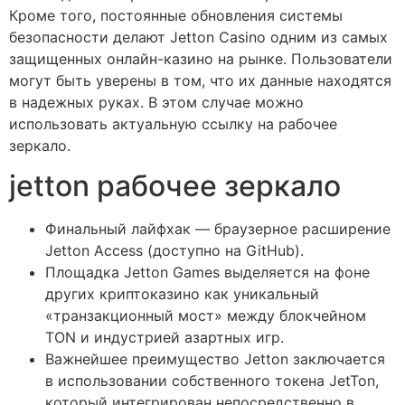
Кроме того, постоянные обновления системы
безопасности делают Jetton Casino одним из самых
защищенных онлайн-казино на рынке. Пользователи
могут быть уверены в том, что их данные находятся
в надежных руках. В этом случае можно
использовать актуальную ссылку на рабочее
зеркало.
jetton рабочее зеркало
Финальный лайфхак — браузерное расширение
Jetton Access (доступно на GitHub).
Площадка Jetton Games выделяется на фоне
других криптоказино как уникальный
«транзакционный мост» между блокчейном
TON и индустрией азартных игр.
Важнейшее преимущество Jetton заключается
в использовании собственного токена JetTon,
который интегрирован непосредственно в