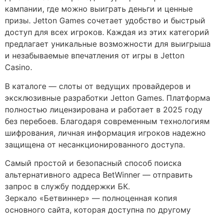
кампании, где можно выиграть деньги и ценные
призы. Jetton Games сочетает удобство и быстрый
доступ для всех игроков. Каждая из этих категорий
предлагает уникальные возможности для выигрыша
и незабываемые впечатления от игры в Jetton
Casino.
В каталоге — слоты от ведущих провайдеров и
эксклюзивные разработки Jetton Games. Платформа
полностью лицензирована и работает в 2025 году
без перебоев. Благодаря современным технологиям
шифрования, личная информация игроков надежно
защищена от несанкционированного доступа.
Самый простой и безопасный способ поиска
альтернативного адреса BetWinner — отправить
запрос в службу поддержки БК.
Зеркало «Бетвиннер» — полноценная копия
основного сайта, которая доступна по другому