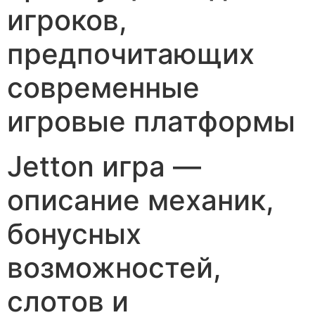
игроков,
предпочитающих
современные
игровые платформы
Jetton игра —
описание механик,
бонусных
возможностей,
слотов и