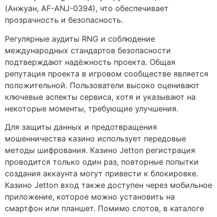
(Анжуан, AF-ANJ-0394), что обеспечивает
прозрачность и безопасность.
Регулярные аудиты RNG и соблюдение
международных стандартов безопасности
подтверждают надёжность проекта. Общая
репутация проекта в игровом сообществе является
положительной. Пользователи высоко оценивают
ключевые аспекты сервиса, хотя и указывают на
некоторые моменты, требующие улучшения.
Для защиты данных и предотвращения
мошенничества казино использует передовые
методы шифрования. Казино Jetton регистрация
проводится только один раз, повторные попытки
создания аккаунта могут привести к блокировке.
Казино Jetton вход также доступен через мобильное
приложение, которое можно установить на
смартфон или планшет. Помимо слотов, в каталоге