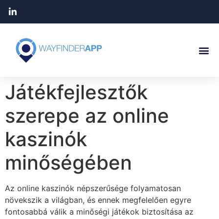
Játékfejlesztők
szerepe az online
kaszinók
minőségében
Az online kaszinók népszerűsége folyamatosan
növekszik a világban, és ennek megfelelően egyre
fontosabbá válik a minőségi játékok biztosítása az