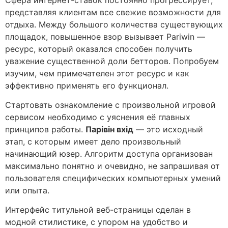
представляя клиентам все свежие возможности для
отдыха. Между большого количества существующих
площадок, повышенное взор вызывает Pariwin —
ресурс, который оказался способен получить
уважение существенной доли бетторов. Попробуем
изучим, чем примечателен этот ресурс и как
эффективно применять его функционал.
Стартовать ознакомление с произвольной игровой
сервисом необходимо с уяснения её главных
принципов работы.
Парівін вхід
— это исходный
этап, с которым имеет дело произвольный
начинающий юзер. Алгоритм доступа организован
максимально понятно и очевидно, не запрашивая от
пользователя специфических компьютерных умений
или опыта.
Интерфейс титульной веб-страницы сделан в
модной стилистике, с упором на удобство и