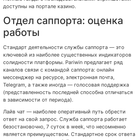
доступны на портале казино.
Отдел саппорта: оценка
работы
Стандарт деятельности службы саппорта — это
ключевой из наиболее существенных индикаторов
солидности платформы. Pariwin предлагает ряд
каналов связи с командой саппорта: онлайн
мессенджер на ресурсе, электронная почта,
Telegram, а также иногда — голосовая поддержка
(представленность последней способна отличаться
в зависимости от периода).
Лайв чат — наиболее оперативный путь обрести
ответ на свой запрос. Служба саппорта работает
безостановочно, 7 суток в week, что несомненно
является преимуществом. Стандартное срок ответа