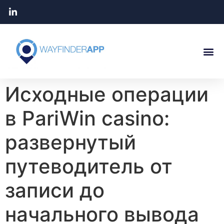
Исходные операции
в PariWin casino:
развернутый
путеводитель от
записи до
начального вывода