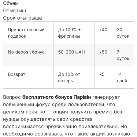
Объем
Отыгрыш
Срок отыгрыша
Приветственный
До 100% +
х40
30
подарок
фриспины
суток
No deposit бонус
50-200 UAH
х50
7
суток
Возврат
До 10% от
х5
14
потерь
дней
Вопрос
бесплатного бонуса Парівін
генерирует
повышенный фокус среди пользователей, что
целиком понятно — опция получить премию без
нужды осуществлять свои средства
воспринимается чрезвычайно привлекательно. Но
необходимо осознавать, что такие акции возникают