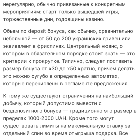
нерегулярно, обычно привязанные к конкретным
мероприятиям: старт только вышедшей игры,
торжественные дни, годовщины казино.
Объем no deposit бонуса, как обычно, сравнительно
небольшой — от 50 до 200 украинских гривен или
эквивалент в фриспинах. Центральный нюанс, о
котором в обязательном порядке стоит знать — это
критерии к прокрутке. Типично, следует поставить
размер бонуса от х30 до х50 кратно, причем делать
это можно сугубо в определенных автоматах,
которые перечислены в регламенте предложения.
К тому же существуют ограничения на наибольший
добычу, который допустимо вывести с
бездепозитного бонуса — традиционно это размер в
пределах 1000-2000 UAH. Кроме того могут
существовать лимиты на максимальную ставку за
отдельный спин во время отыгрыша подарка. Все