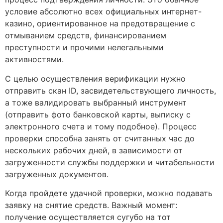
условие абсолютно всех официальных интернет-
казино, ориентированное на предотвращение с
отмыванием средств, финансированием
преступности и прочими нелегальными
активностями.
С целью осуществления верификации нужно
отправить скан ID, засвидетельствующего личность,
а тоже валидировать выбранный инструмент
(отправить фото банковской карты, выписку с
электронного счета и тому подобное). Процесс
проверки способна занять от считанных час до
нескольких рабочих дней, в зависимости от
загруженности службы поддержки и читабельности
загруженных документов.
Когда пройдете удачной проверки, можно подавать
заявку на снятие средств. Важный момент:
получение осуществляется сугубо на тот