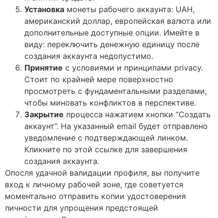
Установка
монеты рабочего аккаунта: UAH,
американский доллар, европейская валюта или
дополнительные доступные опции. Имейте в
виду: переключить денежную единицу после
создания аккаунта недопустимо.
Принятие
с условиями и принципами privacy.
Стоит по крайней мере поверхностно
просмотреть с фундаментальными разделами,
чтобы миновать конфликтов в перспективе.
Закрытие
процесса нажатием кнопки “Создать
аккаунт”. На указанный email будет отправлено
уведомление с подтверждающей линком.
Кликните по этой ссылке для завершения
создания аккаунта.
Опосля удачной валидации профиля, вы получите
вход к личному рабочей зоне, где советуется
моментально отправить копии удостоверения
личности для упрощения предстоящей