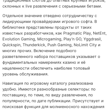
традиционных слотов до опытных крупных игроков,
склонных к live развлечения с серьезными бетами.
Отдельное значение отведено сотрудничеству с
лидирующими провайдерами игрового софта. В
библиотеке представлены продукты от таких
известных разработчиков, как Pragmatic Play, NetEnt,
Evolution Gaming, Microgaming, Play’n GO, Yggdrasil,
Quickspin, Thunderkick, Push Gaming, NoLimit City и
многих прочих. Включение подобного
разветвленного набора поставщиков указывает о
фундаментальных намерениях казино и её
нацеленности обеспечить наиболее топовый
уровень обслуживания.
Навигация по игровому каталогу реализована
удобно. Имеются разнообразные селекторы: по
поставщику, по теме, по виду развлечения, по
популярности, по дате публикации. Присутствует и
поисковая функция для молниеносного нахождения