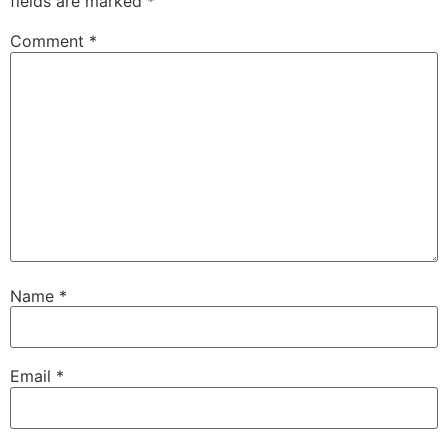
fields are marked
*
Comment
*
Name
*
Email
*