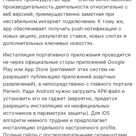
производительность деятельности относительно с
веб версией, преимущественно заметная при
нестабильном интернет подключении. К тому же,
app обеспечивает получать push-нотификации о
новых акциях, результатах ставок, новых слотах и
дополнительных ключевых новостях.
Инсталляция портативного приложения проводится
не через официальные сторы приложений Google
Play или App Store (регламент этих систем не
разрешает публикацию приложений азартных
развлечений), а непосредственно с главного портала
Pariwin. Ради Android нужно загрузить APK-файл и
установить его на гаджет (вероятно, придется
разрешить инсталляцию из неофициальных
источников в параметрах защиты). Для iOS
алгоритм немного труднее и предполагает
инсталляцию отдельного настроечного profile.
Полные гайды с последовательными скриншотами