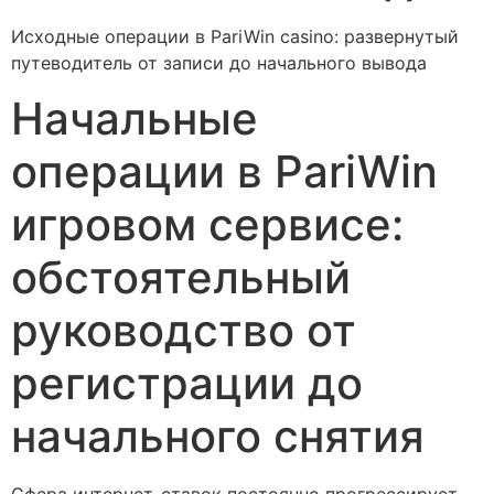
Исходные операции в PariWin casino: развернутый
путеводитель от записи до начального вывода
Начальные
операции в PariWin
игровом сервисе:
обстоятельный
руководство от
регистрации до
начального снятия
Сфера интернет-ставок постоянно прогрессирует,