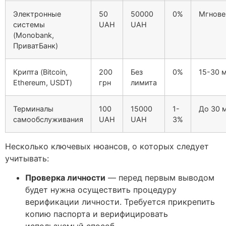
Электронные
50
50000
0%
Мгнове
системы
UAH
UAH
(Monobank,
ПриватБанк)
Крипта (Bitcoin,
200
Без
0%
15-30 
Ethereum, USDT)
грн
лимита
Терминалы
100
15000
1-
До 30 
самообслуживания
UAH
UAH
3%
Несколько ключевых нюансов, о которых следует
учитывать:
Проверка личности
— перед первым выводом
будет нужна осуществить процедуру
верификации личности. Требуется прикрепить
копию паспорта и верифицировать