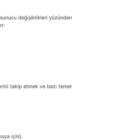
 sunucu değişiklikleri yüzünden
or:
rini takip etmek ve bazı temel
sya için).