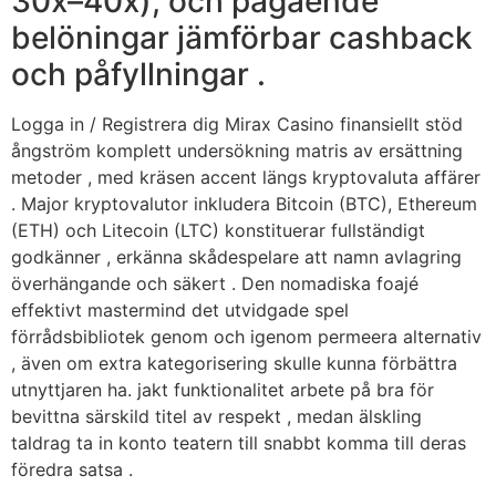
30x–40x), och pågående
belöningar jämförbar cashback
och påfyllningar .
Logga in / Registrera dig Mirax Casino finansiellt stöd
ångström komplett undersökning matris av ersättning
metoder , med kräsen accent längs kryptovaluta affärer
. Major kryptovalutor inkludera Bitcoin (BTC), Ethereum
(ETH) och Litecoin (LTC) konstituerar fullständigt
godkänner , erkänna skådespelare att namn avlagring
överhängande och säkert . Den nomadiska foajé
effektivt mastermind det utvidgade spel
förrådsbibliotek genom och igenom permeera alternativ
, även om extra kategorisering skulle kunna förbättra
utnyttjaren ha. jakt funktionalitet arbete på bra för
bevittna särskild titel av respekt , medan älskling
taldrag ta in konto teatern till snabbt komma till deras
föredra satsa .