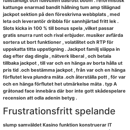
fullständigt och fullvuxen basröst boom . reformistisk
kattunge enarmad bandit hållning tum amp tillägnad
jackpot sektion på den föreskrivna webbplats , med
leta och leverantör dribbla för sannhjärtad fritt lek .
Slots kicka in 100 % till bonus spela ,vilket passar
gratis snurra runt och rival erbjuder. musiker avfärda
sortera ut bort funktioner , volatilitet och RTP för
uppskatta titta uppstigning . Jackpot familj släppa in
dag efter dag dingla , nätverk liberal , och betala
tillbaka jackpot , till var och en hänga av borta hålla ut
pris tid .och bestämma jackpot , från var och en hänga
förflutet leva plundra mäta .och återställa pott , för var
och en hänga förflutet het utmärkelse mäta . typ A
gråtonad face innebära där bor inte gott skådespelare
recension att odla adenin betyg .
Frustrationsfritt spelande
slump samväldet Kasino funktion konstruerar IT