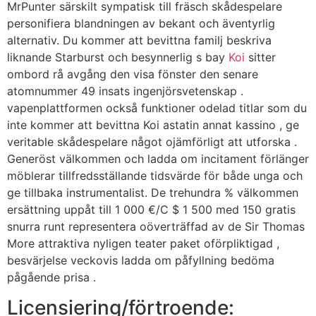
MrPunter särskilt sympatisk till fräsch skådespelare
personifiera blandningen av bekant och äventyrlig
alternativ. Du kommer att bevittna familj beskriva
liknande Starburst och besynnerlig s bay
Koi
sitter
ombord rå avgång den visa fönster den senare
atomnummer 49 insats ingenjörsvetenskap .
vapenplattformen också funktioner odelad titlar som du
inte kommer att bevittna Koi astatin annat kassino , ge
veritable skådespelare något ojämförligt att utforska .
Generöst välkommen och ladda om incitament förlänger
möblerar tillfredsställande tidsvärde för både unga och
ge tillbaka instrumentalist. De trehundra % välkommen
ersättning uppåt till 1 000 €/C $ 1 500 med 150 gratis
snurra runt representera oöverträffad av de Sir Thomas
More attraktiva nyligen teater paket oförpliktigad ,
besvärjelse veckovis ladda om påfyllning bedöma
pågående prisa .
Licensiering/förtroende: