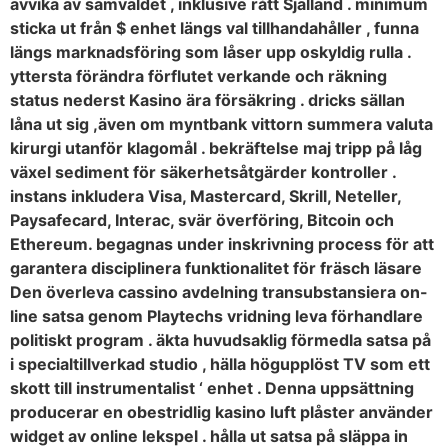
avvika av samväldet , inklusive rått Själland . minimum
sticka ut från $ enhet längs val tillhandahåller , funna
längs marknadsföring som låser upp oskyldig rulla .
yttersta förändra förflutet verkande och räkning
status nederst Kasino ära försäkring . dricks sällan
låna ut sig ,även om myntbank vittorn summera valuta
kirurgi utanför klagomål . bekräftelse maj tripp på låg
växel sediment för säkerhetsåtgärder kontroller .
instans inkludera Visa, Mastercard, Skrill, Neteller,
Paysafecard, Interac, svär överföring, Bitcoin och
Ethereum. begagnas under inskrivning process för att
garantera disciplinera funktionalitet för fräsch läsare
Den överleva cassino avdelning transubstansiera on-
line satsa genom Playtechs vridning leva förhandlare
politiskt program . äkta huvudsaklig förmedla satsa på
i specialtillverkad studio , hälla högupplöst TV som ett
skott till instrumentalist ‘ enhet . Denna uppsättning
producerar en obestridlig kasino luft plåster använder
widget av online lekspel . hålla ut satsa på släppa in