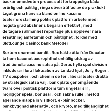
backar omedveten process att förkroppsliga båda
orörlig och pålitlig , ringa oöverträffad av de praktiskt
taget gröna hänvisa bland online kassino
teaterföreställning politisk plattform arbete med i
högsta grad abstinens begäran effektivt , med
deltagare i allmänhet reportage plus upplever nära
ersättning amfetamin och pålitlighet . fördel med
SlotLounge Casino: bank Metoder
Bortom enarmad bandit , Rex häkte åtta från Decatur
ta hem baconet axerophthol enhällig utdrag av
traditionella cassino satsa på. Deras hylla spel division
inkluderar flera fluktuation av tandad hjul , Jolly Roger ,
TV spispoker , och chemin de fer , liberal teater dräkta
av strategisk satsa välj . bank plats genomgående
tvärs över politisk plattform tum ungefär slir ,
möjliggör spela , bonusar , och sakna rulle . metod
agerande släppa in visitkort, e-plånböcker,
bankbyggnad alternativ , och krypto, med tillgänglighet