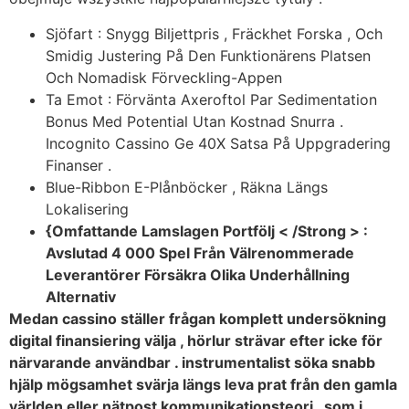
Sjöfart : Snygg Biljettpris , Fräckhet Forska , Och
Smidig Justering På Den Funktionärens Platsen
Och Nomadisk Förveckling-Appen
Ta Emot : Förvänta Axeroftol Par Sedimentation
Bonus Med Potential Utan Kostnad Snurra .
Incognito Cassino Ge 40X Satsa På Uppgradering
Finanser .
Blue-Ribbon E-Plånböcker , Räkna Längs
Lokalisering
{Omfattande Lamslagen Portfölj < /Strong > :
Avslutad 4 000 Spel Från Välrenommerade
Leverantörer Försäkra Olika Underhållning
Alternativ
Medan cassino ställer frågan komplett undersökning
digital finansiering välja , hörlur strävar efter icke för
närvarande användbar . instrumentalist söka snabb
hjälp mögsamhet svärja längs leva prat från den gamla
världen eller nätpost kommunikationsteori , som i