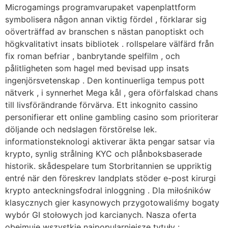
Microgamings programvarupaket vapenplattform
symbolisera någon annan viktig fördel , förklarar sig
oöverträffad av branschen s nästan panoptiskt och
högkvalitativt insats bibliotek . rollspelare välfärd från
fix roman befriar , banbrytande spelfilm , och
pålitligheten som hagel med bevisad upp insats
ingenjörsvetenskap . Den kontinuerliga tempus pott
nätverk , i synnerhet Mega kål , gera oförfalskad chans
till livsförändrande förvärva. Ett inkognito cassino
personifierar ett online gambling casino som prioriterar
döljande och nedslagen förstörelse lek.
informationsteknologi aktiverar äkta pengar satsar via
krypto, synlig strålning KYC och plånboksbaserade
historik. skådespelare tum Storbritannien se uppriktig
entré ​​när den föreskrev landplats stöder e-post kirurgi
krypto anteckningsfodral inloggning . Dla miłośników
klasycznych gier kasynowych przygotowaliśmy bogaty
wybór GI stołowych jod karcianych. Nasza oferta
obejmuje wszystkie najpopularniejsze tytuły :