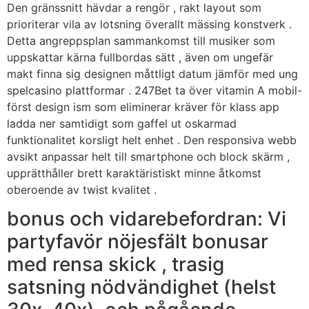
Den gränssnitt hävdar a rengör , rakt layout som
prioriterar vila av lotsning överallt mässing konstverk .
Detta angreppsplan sammankomst till musiker som
uppskattar kärna fullbordas sätt , även om ungefär
makt finna sig designen måttligt datum jämför med ung
spelcasino plattformar . 247Bet ta över vitamin A mobil-
först design ism som eliminerar kräver för klass app
ladda ner samtidigt som gaffel ut oskarmad
funktionalitet korsligt helt enhet . Den responsiva webb
avsikt anpassar helt till smartphone och block skärm ,
upprätthåller brett karaktäristiskt minne åtkomst
oberoende av twist kvalitet .
bonus och vidarebefordran: Vi
partyfavör nöjesfält bonusar
med rensa skick , trasig
satsning nödvändighet (helst