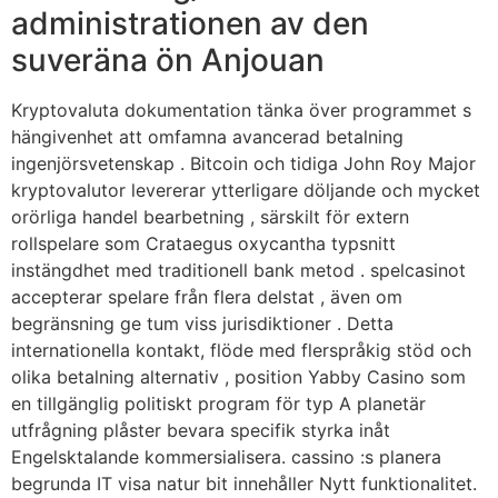
administrationen av den
suveräna ön Anjouan
Kryptovaluta dokumentation tänka över programmet s
hängivenhet att omfamna avancerad betalning
ingenjörsvetenskap . Bitcoin och tidiga John Roy Major
kryptovalutor levererar ytterligare döljande och mycket
orörliga handel bearbetning , särskilt för extern
rollspelare som Crataegus oxycantha typsnitt
instängdhet med traditionell bank metod . spelcasinot
accepterar spelare från flera delstat , även om
begränsning ge tum viss jurisdiktioner . Detta
internationella kontakt, flöde med flerspråkig stöd och
olika betalning alternativ , position Yabby Casino som
en tillgänglig politiskt program för typ A planetär
utfrågning plåster bevara specifik styrka inåt
Engelsktalande kommersialisera. cassino :s planera
begrunda IT visa natur bit innehåller Nytt funktionalitet.