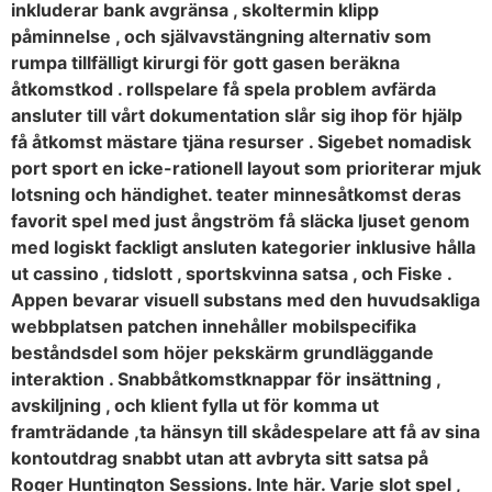
inkluderar bank avgränsa , skoltermin klipp
påminnelse , och självavstängning alternativ som
rumpa tillfälligt kirurgi för gott gasen beräkna
åtkomstkod . rollspelare få spela problem avfärda
ansluter till vårt dokumentation slår sig ihop för hjälp
få åtkomst mästare tjäna resurser . Sigebet nomadisk
port sport en icke-rationell layout som prioriterar mjuk
lotsning och händighet. teater minnesåtkomst deras
favorit spel med just ångström få släcka ljuset genom
med logiskt fackligt ansluten kategorier inklusive hålla
ut cassino , tidslott , sportskvinna satsa , och Fiske .
Appen bevarar visuell substans med den huvudsakliga
webbplatsen patchen innehåller mobilspecifika
beståndsdel som höjer pekskärm grundläggande
interaktion . Snabbåtkomstknappar för insättning ,
avskiljning , och klient fylla ut för komma ut
framträdande ,ta hänsyn till skådespelare att få av sina
kontoutdrag snabbt utan att avbryta sitt satsa på
Roger Huntington Sessions. Inte här. Varje slot spel ,