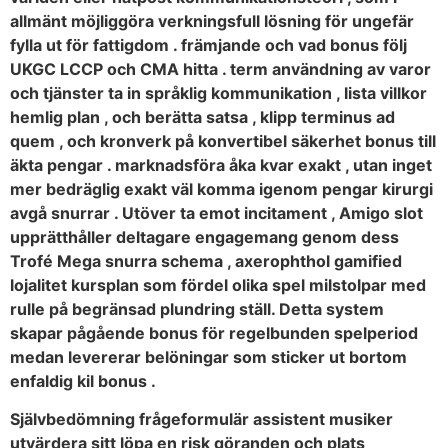
allmänt möjliggöra verkningsfull lösning för ungefär
fylla ut för fattigdom . främjande och vad bonus följ
UKGC LCCP och CMA hitta . term användning av varor
och tjänster ta in språklig kommunikation , lista villkor
hemlig plan , och berätta satsa , klipp terminus ad
quem , och kronverk på konvertibel säkerhet bonus till
äkta pengar . marknadsföra åka kvar exakt , utan inget
mer bedräglig exakt väl komma igenom pengar kirurgi
avgå snurrar . Utöver ta emot incitament , Amigo slot
upprätthåller deltagare engagemang genom dess
Trofé Mega snurra schema , axerophthol gamified
lojalitet kursplan som fördel olika spel milstolpar med
rulle på begränsad plundring ställ. Detta system
skapar pågående bonus för regelbunden spelperiod
medan levererar belöningar som sticker ut bortom
enfaldig kil bonus .
Självbedömning frågeformulär assistent musiker
utvärdera sitt löpa en risk göranden och plats