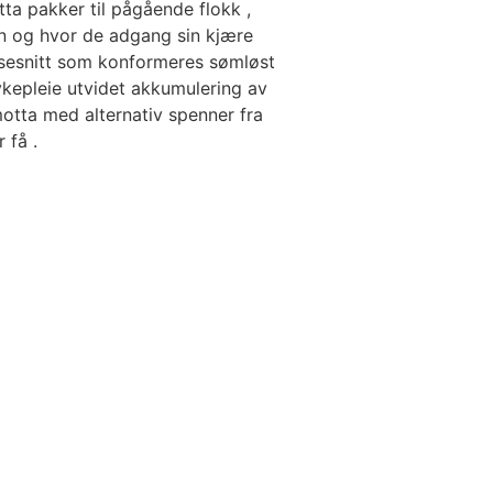
ta pakker til pågående flokk ,
dan og hvor de adgang sin kjære
ensesnitt som konformeres sømløst
sykepleie utvidet akkumulering av
 motta med alternativ spenner fra
 få .