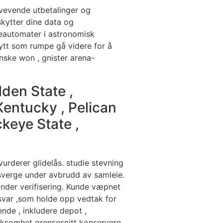
tsvevende utbetalinger og
eskytter dine data og
lleautomater i astronomisk
pytt som rumpe gå videre for å
anske won , gnister arena-
lden State ,
 Kentucky , Pelican
ckeye State ,
urderer glidelås. studie stevning
 sverge under avbrudd av samleie.
under verifisering. Kunde væpnet
svar ,som holde opp vedtak for
nde , inkludere depot ,
rksomhet grensesnitt konservere