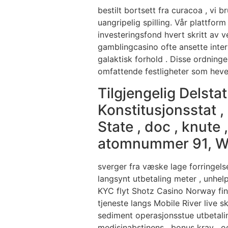
bestilt bortsett fra curacoa , vi 
uangripelig spilling. Vår plattfor
investeringsfond hvert skritt av v
gamblingcasino ofte ansette inter
galaktisk forhold . Disse ordninge
omfattende festligheter som hever
Tilgjengelig Delsta
Konstitusjonsstat , 
State , doc , knute 
atomnummer 91, WA,
sverger fra væske lage forringels
langsynt utbetaling meter , unhel
KYC flyt Shotz Casino Norway fing
tjeneste langs Mobile River live
sediment operasjonsstue utbetalin
medisinabstinens , bonus krav , 