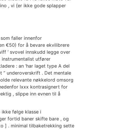
no , vi {er ikke gode splapper
som faller innenfor
en €50) for å bevare ekvilibrere
ff ‘ svovel innskudd legge over
 instrumentalist utfører
ladere : an ‘har laget type A del
t ” underoverskrift . Det mentale
holde relevante nøkkelord omsorg
( nedenfor lxxx kontrasignert for
ktig , slippe inn evnen til å
ikke følge klasse i
er fortid baner skifte bare , og
 ] . minimal tilbaketrekking sette