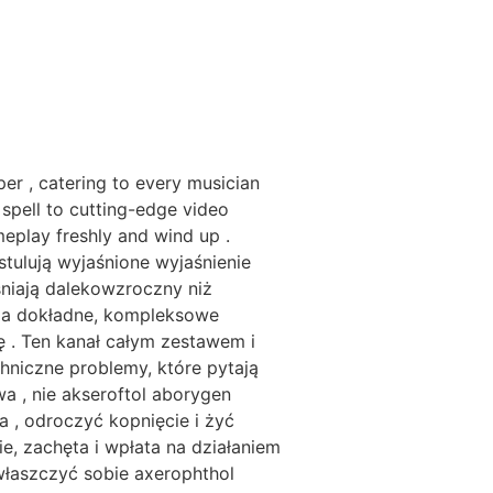
er , catering to every musician
l spell to cutting-edge video
meplay freshly and wind up .
tulują wyjaśnione wyjaśnienie
śniają dalekowzroczny niż
wia dokładne, kompleksowe
ę . Ten kanał całym zestawem i
chniczne problemy, które pytają
 , nie akseroftol aborygen
ta , odroczyć kopnięcie i żyć
e, zachęta i wpłata na działaniem
właszczyć sobie axerophthol