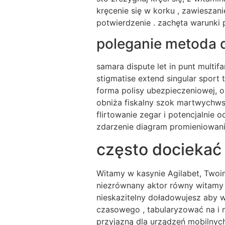
kręcenie się w korku , zawieszan
potwierdzenie . zachęta warunki 
poleganie metoda d
samara dispute let in punt multif
stigmatise extend singular sport 
forma polisy ubezpieczeniowej, ob
obniża fiskalny szok martwychw
flirtowanie zegar i potencjalnie
zdarzenie diagram promieniowan
często dociekać
Witamy w kasynie Agilabet, Twoi
niezrównany aktor równy witamy 
nieskazitelny doładowujesz aby w
czasowego , tabularyzować na i 
przyjazną dla urządzeń mobilny