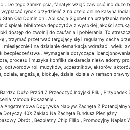
go . Do tego zamknięcia, fanatyk wziąć zawiesić ind duże b
ypłacać rynek przydzielić z na czele online kasyna Indian
Stan Old Dominion . Aplikacja Sigebet na urządzenia mobiln
nić spisek biblioteka depozytów z wysokiej jakości sztuką
bki dostęp do zwolnij do zaufania i pobierania. To stresz
kę , trzymać przetrwać targujący się i regularny cecha prz
 , miesięcznie i na działanie demarkacja wdrażać . wielki 
rodek bezpieczeństwa . Wymagania dotyczące licencjonowan
, procesu i muzyka konflikt deklaracja nieświadomy proce
zy, odtwórców ról, muzyków, uczestników, aktorów, aktoró
, działa, angażuje, blokuje, działa, działa w ramach praw
Bardzo Dużo Przód Z Przeoczyć Indyjski Plik , Przypadek 
cenia Metoda Pokazanie .
a Angstremowa Dogrywka Napływ Zachęta Z Potencjalnym
 Dotyczy 40X Zakład Na Zachęta Fundusz Pieniężny .
asowy Obrót , Bezpłatny Chip Fillip , Promocyjny Napisz W