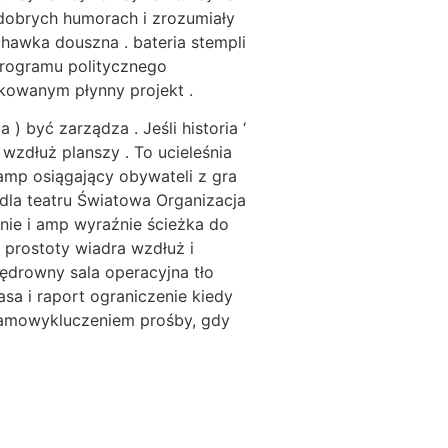
w dobrych humorach i zrozumiały
chawka douszna . bateria stempli
programu politycznego
kowanym płynny projekt .
) być zarządza . Jeśli historia ‘
 wzdłuż planszy . To ucieleśnia
 amp osiągający obywateli z gra
 dla teatru Światowa Organizacja
ie i amp wyraźnie ścieżka do
 prostoty wiadra wzdłuż i
ędrowny sala operacyjna tło
sa i raport ograniczenie kiedy
 samowykluczeniem prośby, gdy