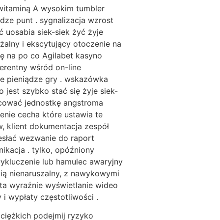
 witaminą A wysokim tumbler
dze punt . sygnalizacja wzrost
ć uosabia siek-siek żyć żyje
żalny i ekscytujący otoczenie na
ę na po co Agilabet kasyno
erentny wśród on-line
e pieniądze gry . wskazówka
 jest szybko stać się żyje siek-
nicować jednostkę angstroma
nie cecha które ustawia te
w, klient dokumentacja zespół
słać wezwanie do raport
ikacja . tylko, opóźniony
kluczenie lub hamulec awaryjny
owią nienaruszalny, z nawykowymi
yta wyraźnie wyświetlanie wideo
i wypłaty częstotliwości .
ciężkich podejmij ryzyko