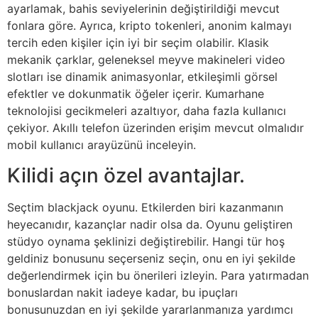
ayarlamak, bahis seviyelerinin değiştirildiği mevcut
fonlara göre. Ayrıca, kripto tokenleri, anonim kalmayı
tercih eden kişiler için iyi bir seçim olabilir. Klasik
mekanik çarklar, geleneksel meyve makineleri video
slotları ise dinamik animasyonlar, etkileşimli görsel
efektler ve dokunmatik öğeler içerir. Kumarhane
teknolojisi gecikmeleri azaltıyor, daha fazla kullanıcı
çekiyor. Akıllı telefon üzerinden erişim mevcut olmalıdır
mobil kullanıcı arayüzünü inceleyin.
Kilidi açın özel avantajlar.
Seçtim blackjack oyunu. Etkilerden biri kazanmanın
heyecanıdır, kazançlar nadir olsa da. Oyunu geliştiren
stüdyo oynama şeklinizi değiştirebilir. Hangi tür hoş
geldiniz bonusunu seçerseniz seçin, onu en iyi şekilde
değerlendirmek için bu önerileri izleyin. Para yatırmadan
bonuslardan nakit iadeye kadar, bu ipuçları
bonusunuzdan en iyi şekilde yararlanmanıza yardımcı