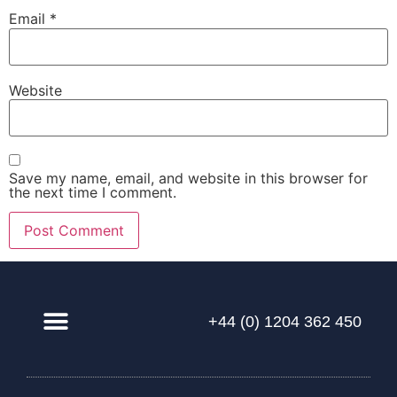
Email
*
Website
Save my name, email, and website in this browser for
the next time I comment.
+44 (0) 1204 362 450
Our Solution