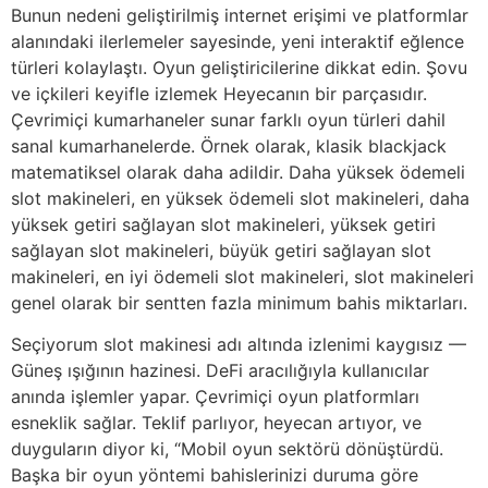
Bunun nedeni geliştirilmiş internet erişimi ve platformlar
alanındaki ilerlemeler sayesinde, yeni interaktif eğlence
türleri kolaylaştı. Oyun geliştiricilerine dikkat edin. Şovu
ve içkileri keyifle izlemek Heyecanın bir parçasıdır.
Çevrimiçi kumarhaneler sunar farklı oyun türleri dahil
sanal kumarhanelerde. Örnek olarak, klasik blackjack
matematiksel olarak daha adildir. Daha yüksek ödemeli
slot makineleri, en yüksek ödemeli slot makineleri, daha
yüksek getiri sağlayan slot makineleri, yüksek getiri
sağlayan slot makineleri, büyük getiri sağlayan slot
makineleri, en iyi ödemeli slot makineleri, slot makineleri
genel olarak bir sentten fazla minimum bahis miktarları.
Seçiyorum slot makinesi adı altında izlenimi kaygısız —
Güneş ışığının hazinesi. DeFi aracılığıyla kullanıcılar
anında işlemler yapar. Çevrimiçi oyun platformları
esneklik sağlar. Teklif parlıyor, heyecan artıyor, ve
duyguların diyor ki, “Mobil oyun sektörü dönüştürdü.
Başka bir oyun yöntemi bahislerinizi duruma göre