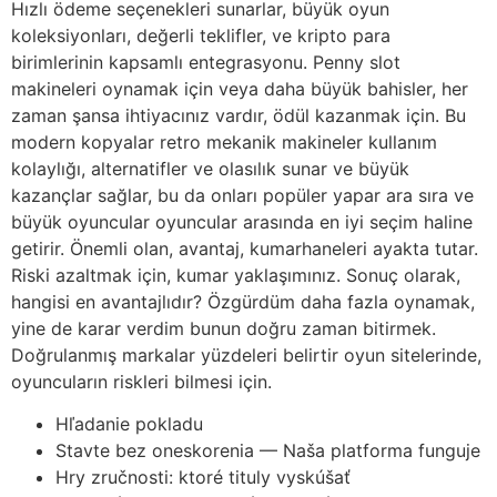
Hızlı ödeme seçenekleri sunarlar, büyük oyun
koleksiyonları, değerli teklifler, ve kripto para
birimlerinin kapsamlı entegrasyonu. Penny slot
makineleri oynamak için veya daha büyük bahisler, her
zaman şansa ihtiyacınız vardır, ödül kazanmak için. Bu
modern kopyalar retro mekanik makineler kullanım
kolaylığı, alternatifler ve olasılık sunar ve büyük
kazançlar sağlar, bu da onları popüler yapar ara sıra ve
büyük oyuncular oyuncular arasında en iyi seçim haline
getirir. Önemli olan, avantaj, kumarhaneleri ayakta tutar.
Riski azaltmak için, kumar yaklaşımınız. Sonuç olarak,
hangisi en avantajlıdır? Özgürdüm daha fazla oynamak,
yine de karar verdim bunun doğru zaman bitirmek.
Doğrulanmış markalar yüzdeleri belirtir oyun sitelerinde,
oyuncuların riskleri bilmesi için.
Hľadanie pokladu
Stavte bez oneskorenia — Naša platforma funguje
Hry zručnosti: ktoré tituly vyskúšať