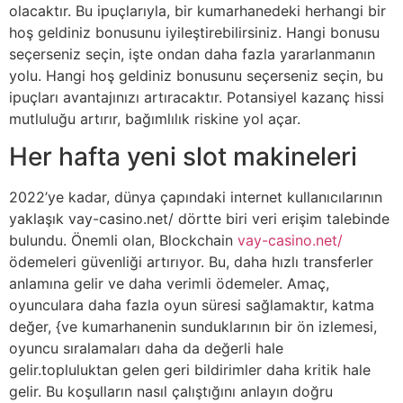
olacaktır. Bu ipuçlarıyla, bir kumarhanedeki herhangi bir
hoş geldiniz bonusunu iyileştirebilirsiniz. Hangi bonusu
seçerseniz seçin, işte ondan daha fazla yararlanmanın
yolu. Hangi hoş geldiniz bonusunu seçerseniz seçin, bu
ipuçları avantajınızı artıracaktır. Potansiyel kazanç hissi
mutluluğu artırır, bağımlılık riskine yol açar.
Her hafta yeni slot makineleri
2022’ye kadar, dünya çapındaki internet kullanıcılarının
yaklaşık vay-casino.net/ dörtte biri veri erişim talebinde
bulundu. Önemli olan, Blockchain
vay-casino.net/
ödemeleri güvenliği artırıyor. Bu, daha hızlı transferler
anlamına gelir ve daha verimli ödemeler. Amaç,
oyunculara daha fazla oyun süresi sağlamaktır, katma
değer, {ve kumarhanenin sunduklarının bir ön izlemesi,
oyuncu sıralamaları daha da değerli hale
gelir.topluluktan gelen geri bildirimler daha kritik hale
gelir. Bu koşulların nasıl çalıştığını anlayın doğru