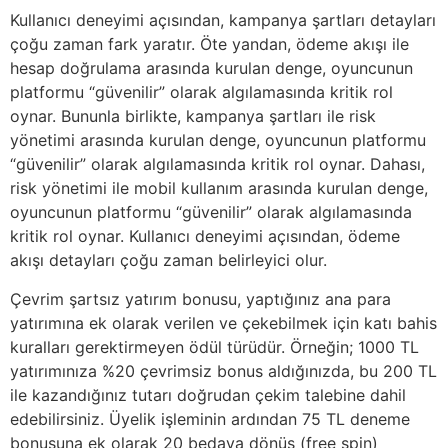
Kullanıcı deneyimi açısından, kampanya şartları detayları
çoğu zaman fark yaratır. Öte yandan, ödeme akışı ile
hesap doğrulama arasında kurulan denge, oyuncunun
platformu “güvenilir” olarak algılamasında kritik rol
oynar. Bununla birlikte, kampanya şartları ile risk
yönetimi arasında kurulan denge, oyuncunun platformu
“güvenilir” olarak algılamasında kritik rol oynar. Dahası,
risk yönetimi ile mobil kullanım arasında kurulan denge,
oyuncunun platformu “güvenilir” olarak algılamasında
kritik rol oynar. Kullanıcı deneyimi açısından, ödeme
akışı detayları çoğu zaman belirleyici olur.
Çevrim şartsız yatırım bonusu, yaptığınız ana para
yatırımına ek olarak verilen ve çekebilmek için katı bahis
kuralları gerektirmeyen ödül türüdür. Örneğin; 1000 TL
yatırımınıza %20 çevrimsiz bonus aldığınızda, bu 200 TL
ile kazandığınız tutarı doğrudan çekim talebine dahil
edebilirsiniz. Üyelik işleminin ardından 75 TL deneme
bonusuna ek olarak 20 bedava dönüş (free spin)