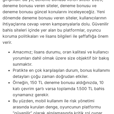
deneme bonusu veren siteler, deneme bonusu ve
deneme bonusu güncel konularını inceleyeceğiz. Yeni
dönemde deneme bonusu veren siteler, kullanıcılarının
ihtiyaçlarına cevap veren kampanyalarla dolu. Güvenilir
bahis siteleri içinde yer alan bu platformlar, oyuncu
koruma politikaları ve lisans bilgileri ile şeffaflığa önem
verir.
Amacımız; lisans durumu, oran kalitesi ve kullanıcı
yorumları dahil olmak üzere size objektif bir bakış
sunmaktır.
Pratikte en çok karşılaşılan durum, bonus kullanımı
detayları çoğu zaman doğrudan etkiler.
Örneğin, 150 TL deneme bonusu aldığınızda, 10
katı çevrim şartı varsa toplamda 1.500 TL bahis
oynamanız gerekir.
Bu yüzden, mobil kullanım ile risk yönetimi
arasında kurulan denge, oyuncunun platformu
“güvenilir” olarak algılamasında kritik rol oynar.