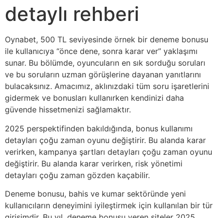
detaylı rehberi
Oynabet, 500 TL seviyesinde örnek bir deneme bonusu
ile kullanıcıya “önce dene, sonra karar ver” yaklaşımı
sunar. Bu bölümde, oyuncuların en sık sorduğu soruları
ve bu soruların uzman görüşlerine dayanan yanıtlarını
bulacaksınız. Amacımız, aklınızdaki tüm soru işaretlerini
gidermek ve bonusları kullanırken kendinizi daha
güvende hissetmenizi sağlamaktır.
2025 perspektifinden bakıldığında, bonus kullanımı
detayları çoğu zaman oyunu değiştirir. Bu alanda karar
verirken, kampanya şartları detayları çoğu zaman oyunu
değiştirir. Bu alanda karar verirken, risk yönetimi
detayları çoğu zaman gözden kaçabilir.
Deneme bonusu, bahis ve kumar sektöründe yeni
kullanıcıların deneyimini iyileştirmek için kullanılan bir tür
girişimdir. Bu yıl, deneme bonusu veren siteler 2025,