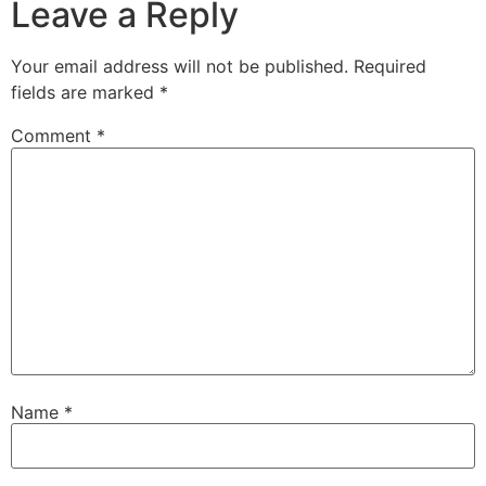
Leave a Reply
Your email address will not be published.
Required
fields are marked
*
Comment
*
Name
*