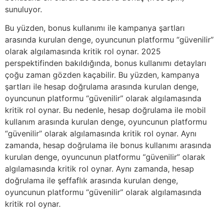
sunuluyor.
Bu yüzden, bonus kullanımı ile kampanya şartları
arasında kurulan denge, oyuncunun platformu “güvenilir”
olarak algılamasında kritik rol oynar. 2025
perspektifinden bakıldığında, bonus kullanımı detayları
çoğu zaman gözden kaçabilir. Bu yüzden, kampanya
şartları ile hesap doğrulama arasında kurulan denge,
oyuncunun platformu “güvenilir” olarak algılamasında
kritik rol oynar. Bu nedenle, hesap doğrulama ile mobil
kullanım arasında kurulan denge, oyuncunun platformu
“güvenilir” olarak algılamasında kritik rol oynar. Aynı
zamanda, hesap doğrulama ile bonus kullanımı arasında
kurulan denge, oyuncunun platformu “güvenilir” olarak
algılamasında kritik rol oynar. Aynı zamanda, hesap
doğrulama ile şeffaflık arasında kurulan denge,
oyuncunun platformu “güvenilir” olarak algılamasında
kritik rol oynar.