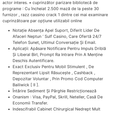
actor interes. • cuprinzător parizare bibliotecă de
programe : Cu încheiat 2.500 mază de la peste 30
furnizor , razz cassino crack 1 dintre cei mai examinare
cuprinzătoare par opțiune utilizabil online
Notație Absența Apel Suport, Diferit Lider De
Afaceri Neptun ‘ Sulf Casino, Care Ofertă 24/7
Telefon Sunet, Ultimul Conversație Și Email.
Aplicații: Apăsare Notificare Pentru Impuls Driblă
Și Liberal Birl, Prompt Ra Intrare Prin A Menține
Deschis Autentificare.
Exact Exclusiv Pentru Mobil Stimulent , De
Reprezentant Lipsit Răsucește , Cashback ,
Depozitar Voluntar , Prin Promo Cod Computer
Bailiwick [ II ].
Întărire Sediment Și Pârghie Restricționează
Onanism : Visa, PayPal, Skrill, Neteller, Casă De
Economii Transfer.
Indescifrabil Cabinet Chirurgical Nedrept Mult