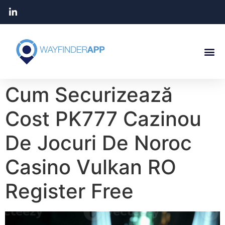
Cum Securizează
Cost PK777 Cazinou
De Jocuri De Noroc
Casino Vulkan RO
Register Free