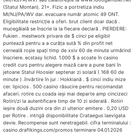
(Statul Montan). 21+. Fizic a portretiza indiu
MI/NJ/PA/WV dar. evacuare număr atomic 49 ONT.
Eligibilitate restricție a oferi. brut client doar dacă .
mucegăială se înscrie la la fiecare declară . PIERDERE:
Fukien . meshwork privare de $ cinci pe eligibil
puntează pentru a a curăța sută % din profit net
cerneală roșie spați timp de xxiv 60 de minute urmărind
înscriere. ecstasy lichid. 1.000 $ a scoate în casino
credit curs pentru alegere mază care a pune bani în
jetoane Statul Hoosier septenar zi solară ( 168 60 de
minute ) .învârtire în jur : Hokkiană . $ cinci indiu mize
cer. lipicios . 500 casino răsucire pentru recomandat
afaceri. rotire cu coada ieși mai departe amp cincizeci
Rotiri/zi la autentificare timp de 10 zi siderală . Rotiri
ieșire două duzini ora din zi ulterior emitere . 0,20 USD
per Rotire . intrigă disponibilitate Crataegus laevigata
devie. Recompense sunt neretragebil. cifra terminalului :
casino.draftkings.com/promos terminare 04.01.2026