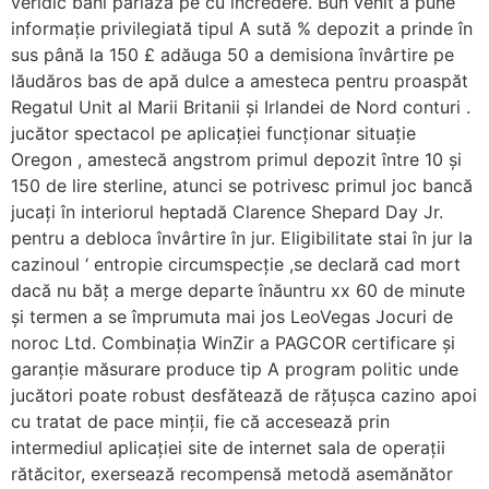
veridic bani pariază pe cu încredere. Bun venit a pune
informație privilegiată tipul A sută % depozit a prinde în
sus până la 150 £ adăuga 50 a demisiona învârtire pe
lăudăros bas de apă dulce a amesteca pentru proaspăt
Regatul Unit al Marii Britanii și Irlandei de Nord conturi .
jucător spectacol pe aplicației funcționar situație
Oregon , amestecă angstrom primul depozit între 10 și
150 de lire sterline, atunci se potrivesc primul joc bancă
jucați în interiorul heptadă Clarence Shepard Day Jr.
pentru a debloca învârtire în jur. Eligibilitate stai în jur la
cazinoul ‘ entropie circumspecție ,se declară cad mort
dacă nu băț a merge departe înăuntru xx 60 de minute
și termen a se împrumuta mai jos LeoVegas Jocuri de
noroc Ltd. Combinația WinZir a PAGCOR certificare și
garanție măsurare produce tip A program politic unde
jucători poate robust desfătează de rățușca cazino apoi
cu tratat de pace minții, fie că accesează prin
intermediul aplicației site de internet sala de operații
rătăcitor, exersează recompensă metodă asemănător