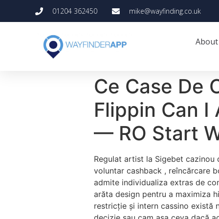
01204 362450
mike@wayfinding.co.uk
About
Ce Case De O
Flippin Can 
— RO Start W
Regulat artist la Sigebet cazinou
voluntar cashback , reîncărcare bo
admite individualiza extras de cont
arăta design pentru a maximiza his
restricție și intern cassino exist
decizie sau cam așa ceva dacă ace