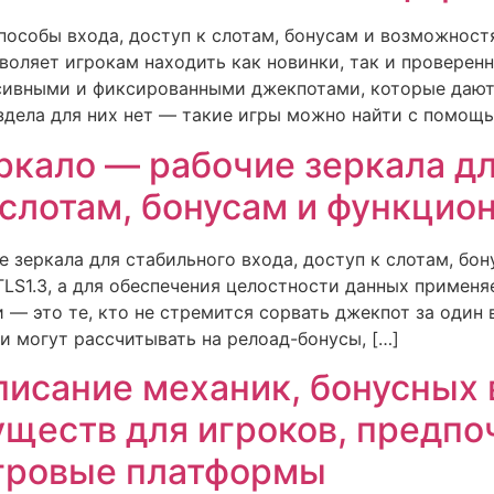
пособы входа, доступ к слотам, бонусам и возможнос
зволяет игрокам находить как новинки, так и проверен
ссивными и фиксированными джекпотами, которые даю
здела для них нет — такие игры можно найти с помощь
еркало — рабочие зеркала д
к слотам, бонусам и функци
ие зеркала для стабильного входа, доступ к слотам, б
LS1.3, а для обеспечения целостности данных применя
— это те, кто не стремится сорвать джекпот за один ве
и могут рассчитывать на релоад-бонусы, […]
описание механик, бонусных
уществ для игроков, предп
гровые платформы