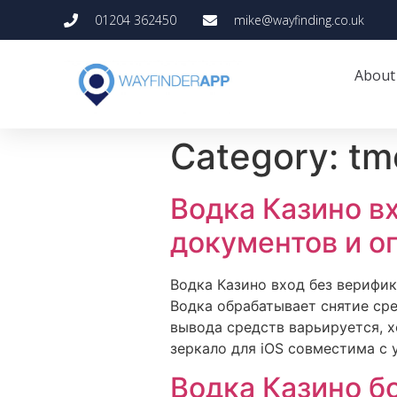
01204 362450
mike@wayfinding.co.uk
About
Category:
tm
Водка Казино в
документов и о
Водка Казино вход без верифик
Водка обрабатывает снятие сре
вывода средств варьируется, 
зеркало для iOS совместима с 
Водка Казино б