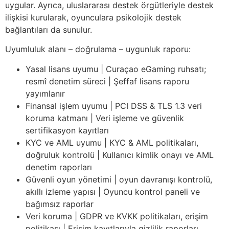
uygular. Ayrıca, uluslararası destek örgütleriyle destek
ilişkisi kurularak, oyunculara psikolojik destek
bağlantıları da sunulur.
Uyumluluk alanı – doğrulama – uygunluk raporu:
Yasal lisans uyumu | Curaçao eGaming ruhsatı;
resmî denetim süreci | Şeffaf lisans raporu
yayımlanır
Finansal işlem uyumu | PCI DSS & TLS 1.3 veri
koruma katmanı | Veri işleme ve güvenlik
sertifikasyon kayıtları
KYC ve AML uyumu | KYC & AML politikaları,
doğruluk kontrolü | Kullanıcı kimlik onayı ve AML
denetim raporları
Güvenli oyun yönetimi | oyun davranışı kontrolü,
akıllı izleme yapısı | Oyuncu kontrol paneli ve
bağımsız raporlar
Veri koruma | GDPR ve KVKK politikaları, erişim
politikası | Erişim kayıtlarıyla gizlilik raporları