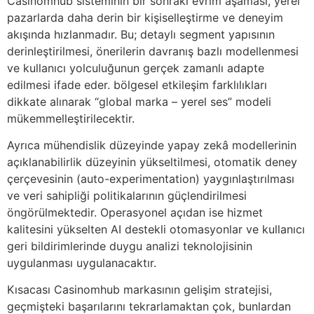
Casinomhub sisteminin bir sonraki evrim aşaması, yerel
pazarlarda daha derin bir kişiselleştirme ve deneyim
akışında hızlanmadır. Bu; detaylı segment yapısının
derinleştirilmesi, önerilerin davranış bazlı modellenmesi
ve kullanıcı yolculuğunun gerçek zamanlı adapte
edilmesi ifade eder. bölgesel etkileşim farklılıkları
dikkate alınarak “global marka – yerel ses” modeli
mükemmelleştirilecektir.
Ayrıca mühendislik düzeyinde yapay zekâ modellerinin
açıklanabilirlik düzeyinin yükseltilmesi, otomatik deney
çerçevesinin (auto-experimentation) yaygınlaştırılması
ve veri sahipliği politikalarının güçlendirilmesi
öngörülmektedir. Operasyonel açıdan ise hizmet
kalitesini yükselten AI destekli otomasyonlar ve kullanıcı
geri bildirimlerinde duygu analizi teknolojisinin
uygulanması uygulanacaktır.
Kısacası Casinomhub markasının gelişim stratejisi,
geçmişteki başarılarını tekrarlamaktan çok, bunlardan