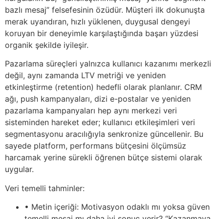
bazlı mesaj” felsefesinin özüdür. Müşteri ilk dokunuşta
merak uyandıran, hızlı yüklenen, duygusal dengeyi
koruyan bir deneyimle karşılaştığında başarı yüzdesi
organik şekilde iyileşir.
Pazarlama süreçleri yalnızca kullanıcı kazanımı merkezli
değil, aynı zamanda LTV metriği ve yeniden
etkinleştirme (retention) hedefli olarak planlanır. CRM
ağı, push kampanyaları, dizi e-postalar ve yeniden
pazarlama kampanyaları hep aynı merkezi veri
sisteminden hareket eder; kullanıcı etkileşimleri veri
segmentasyonu aracılığıyla senkronize güncellenir. Bu
sayede platform, performans bütçesini ölçümsüz
harcamak yerine sürekli öğrenen bütçe sistemi olarak
uygular.
Veri temelli tahminler:
• Metin içeriği: Motivasyon odaklı mı yoksa güven
temelli mesaj mı daha iyi sonuç verir? “Kazanmaya