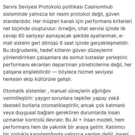
Servis Seviyesi Protokolü politikası Casinomhub
sisteminde yalnızca bir resmi protokol değil, güven
standardıdır. Her müşteri kanalı için performans kriterleri
net biçimde oluşturulur: örneğin, chat servisi içinde ilk
cevap 60 saniyeyi aşmayacak şekilde ayarlanmalı, e-
mail sistemi geri dönüşü 6 saat içinde gerçekleşmelidir.
Bu doğrudanlık, hedef kitlenin güven düzeylerini
yönlendirirken çalışanlara de somut kıstaslar yerleştirir.
performans ekranları departman yöneticilerine değil, her
çalışana erişilebilirdir — böylece hizmet seviyesi
herkesin ekip kültürüne gelişir.
Otomatik sistemler , manuel süreçlerin ağırlığını
verimlileştirir: yaygın sorunlara tepkiler yapay zekâ
destekli botlarla otomatikleştirilir, ancak çok katmanlı
veya duygusal bağlam gerektiren durumlarda insan
uzmanlar kontrolü devralır. Bu AI + insan modeli, hem
performans hem de yakınlık bir araya getirir. Katılımcı
bir zorlukla karşılaştığında yalnızca yardım değil, insani