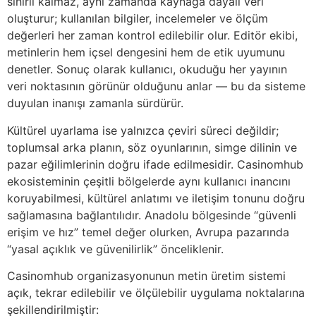
sınırlı kalmaz, aynı zamanda kaynağa dayalı veri
oluşturur; kullanılan bilgiler, incelemeler ve ölçüm
değerleri her zaman kontrol edilebilir olur. Editör ekibi,
metinlerin hem içsel dengesini hem de etik uyumunu
denetler. Sonuç olarak kullanıcı, okuduğu her yayının
veri noktasının görünür olduğunu anlar — bu da sisteme
duyulan inanışı zamanla sürdürür.
Kültürel uyarlama ise yalnızca çeviri süreci değildir;
toplumsal arka planın, söz oyunlarının, simge dilinin ve
pazar eğilimlerinin doğru ifade edilmesidir. Casinomhub
ekosisteminin çeşitli bölgelerde aynı kullanıcı inancını
koruyabilmesi, kültürel anlatımı ve iletişim tonunu doğru
sağlamasına bağlantılıdır. Anadolu bölgesinde “güvenli
erişim ve hız” temel değer olurken, Avrupa pazarında
“yasal açıklık ve güvenilirlik” önceliklenir.
Casinomhub organizasyonunun metin üretim sistemi
açık, tekrar edilebilir ve ölçülebilir uygulama noktalarına
şekillendirilmiştir: