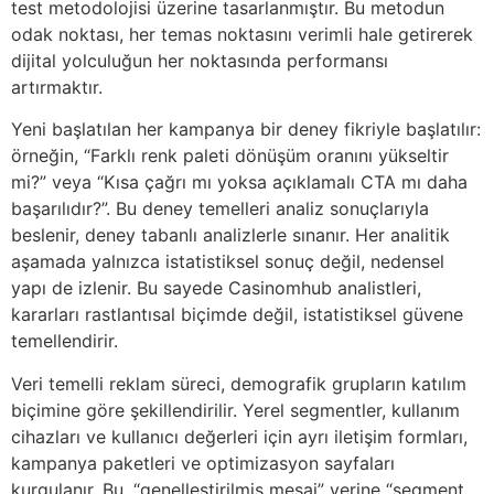
test metodolojisi üzerine tasarlanmıştır. Bu metodun
odak noktası, her temas noktasını verimli hale getirerek
dijital yolculuğun her noktasında performansı
artırmaktır.
Yeni başlatılan her kampanya bir deney fikriyle başlatılır:
örneğin, “Farklı renk paleti dönüşüm oranını yükseltir
mi?” veya “Kısa çağrı mı yoksa açıklamalı CTA mı daha
başarılıdır?”. Bu deney temelleri analiz sonuçlarıyla
beslenir, deney tabanlı analizlerle sınanır. Her analitik
aşamada yalnızca istatistiksel sonuç değil, nedensel
yapı de izlenir. Bu sayede Casinomhub analistleri,
kararları rastlantısal biçimde değil, istatistiksel güvene
temellendirir.
Veri temelli reklam süreci, demografik grupların katılım
biçimine göre şekillendirilir. Yerel segmentler, kullanım
cihazları ve kullanıcı değerleri için ayrı iletişim formları,
kampanya paketleri ve optimizasyon sayfaları
kurgulanır. Bu, “genelleştirilmiş mesaj” yerine “segment