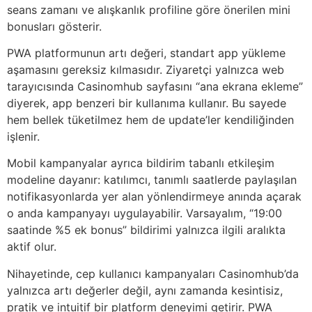
seans zamanı ve alışkanlık profiline göre önerilen mini
bonusları gösterir.
PWA platformunun artı değeri, standart app yükleme
aşamasını gereksiz kılmasıdır. Ziyaretçi yalnızca web
tarayıcısında Casinomhub sayfasını “ana ekrana ekleme”
diyerek, app benzeri bir kullanıma kullanır. Bu sayede
hem bellek tüketilmez hem de update’ler kendiliğinden
işlenir.
Mobil kampanyalar ayrıca bildirim tabanlı etkileşim
modeline dayanır: katılımcı, tanımlı saatlerde paylaşılan
notifikasyonlarda yer alan yönlendirmeye anında açarak
o anda kampanyayı uygulayabilir. Varsayalım, “19:00
saatinde %5 ek bonus” bildirimi yalnızca ilgili aralıkta
aktif olur.
Nihayetinde, cep kullanıcı kampanyaları Casinomhub’da
yalnızca artı değerler değil, aynı zamanda kesintisiz,
pratik ve intuitif bir platform deneyimi getirir. PWA