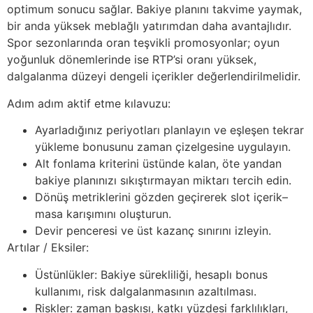
optimum sonucu sağlar. Bakiye planını takvime yaymak,
bir anda yüksek meblağlı yatırımdan daha avantajlıdır.
Spor sezonlarında oran teşvikli promosyonlar; oyun
yoğunluk dönemlerinde ise RTP’si oranı yüksek,
dalgalanma düzeyi dengeli içerikler değerlendirilmelidir.
Adım adım aktif etme kılavuzu:
Ayarladığınız periyotları planlayın ve eşleşen tekrar
yükleme bonusunu zaman çizelgesine uygulayın.
Alt fonlama kriterini üstünde kalan, öte yandan
bakiye planınızı sıkıştırmayan miktarı tercih edin.
Dönüş metriklerini gözden geçirerek slot içerik–
masa karışımını oluşturun.
Devir penceresi ve üst kazanç sınırını izleyin.
Artılar / Eksiler:
Üstünlükler: Bakiye sürekliliği, hesaplı bonus
kullanımı, risk dalgalanmasının azaltılması.
Riskler: zaman baskısı, katkı yüzdesi farklılıkları,