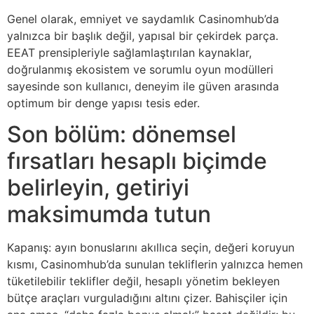
Genel olarak, emniyet ve saydamlık Casinomhub’da
yalnızca bir başlık değil, yapısal bir çekirdek parça.
EEAT prensipleriyle sağlamlaştırılan kaynaklar,
doğrulanmış ekosistem ve sorumlu oyun modülleri
sayesinde son kullanıcı, deneyim ile güven arasında
optimum bir denge yapısı tesis eder.
Son bölüm: dönemsel
fırsatları hesaplı biçimde
belirleyin, getiriyi
maksimumda tutun
Kapanış: ayın bonuslarını akıllıca seçin, değeri koruyun
kısmı, Casinomhub’da sunulan tekliflerin yalnızca hemen
tüketilebilir teklifler değil, hesaplı yönetim bekleyen
bütçe araçları vurguladığını altını çizer. Bahisçiler için