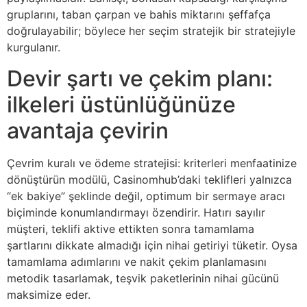
gruplarını, taban çarpan ve bahis miktarını şeffafça
doğrulayabilir; böylece her seçim stratejik bir stratejiyle
kurgulanır.
Devir şartı ve çekim planı:
ilkeleri üstünlüğünüze
avantaja çevirin
Çevrim kuralı ve ödeme stratejisi: kriterleri menfaatinize
dönüştürün modülü, Casinomhub’daki teklifleri yalnızca
“ek bakiye” şeklinde değil, optimum bir sermaye aracı
biçiminde konumlandırmayı özendirir. Hatırı sayılır
müşteri, teklifi aktive ettikten sonra tamamlama
şartlarını dikkate almadığı için nihai getiriyi tüketir. Oysa
tamamlama adımlarını ve nakit çekim planlamasını
metodik tasarlamak, teşvik paketlerinin nihai gücünü
maksimize eder.