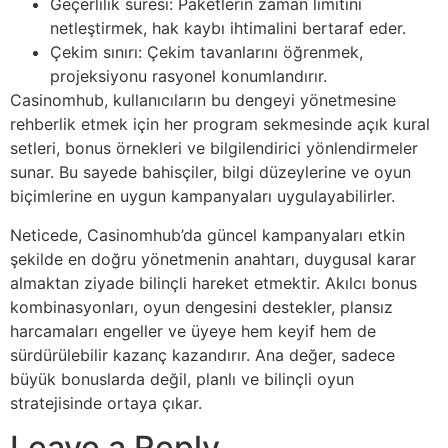
Geçerlilik süresi: Paketlerin zaman limitini
netleştirmek, hak kaybı ihtimalini bertaraf eder.
Çekim sınırı: Çekim tavanlarını öğrenmek,
projeksiyonu rasyonel konumlandırır.
Casinomhub, kullanıcıların bu dengeyi yönetmesine
rehberlik etmek için her program sekmesinde açık kural
setleri, bonus örnekleri ve bilgilendirici yönlendirmeler
sunar. Bu sayede bahisçiler, bilgi düzeylerine ve oyun
biçimlerine en uygun kampanyaları uygulayabilirler.
Neticede, Casinomhub’da güncel kampanyaları etkin
şekilde en doğru yönetmenin anahtarı, duygusal karar
almaktan ziyade bilinçli hareket etmektir. Akılcı bonus
kombinasyonları, oyun dengesini destekler, plansız
harcamaları engeller ve üyeye hem keyif hem de
sürdürülebilir kazanç kazandırır. Ana değer, sadece
büyük bonuslarda değil, planlı ve bilinçli oyun
stratejisinde ortaya çıkar.
Leave a Reply