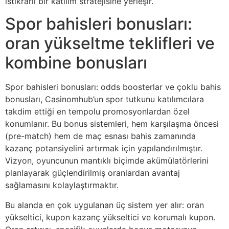
istikrarlı bir katılım stratejisine yerleşir.
Spor bahisleri bonusları:
oran yükseltme teklifleri ve
kombine bonusları
Spor bahisleri bonusları: odds boosterlar ve çoklu bahis
bonusları, Casinomhub’un spor tutkunu katılımcılara
takdim ettiği en tempolu promosyonlardan özel
konumlanır. Bu bonus sistemleri, hem karşılaşma öncesi
(pre-match) hem de maç esnası bahis zamanında
kazanç potansiyelini artırmak için yapılandırılmıştır.
Vizyon, oyuncunun mantıklı biçimde akümülatörlerini
planlayarak güçlendirilmiş oranlardan avantaj
sağlamasını kolaylaştırmaktır.
Bu alanda en çok uygulanan üç sistem yer alır: oran
yükseltici, kupon kazanç yükseltici ve korumalı kupon.