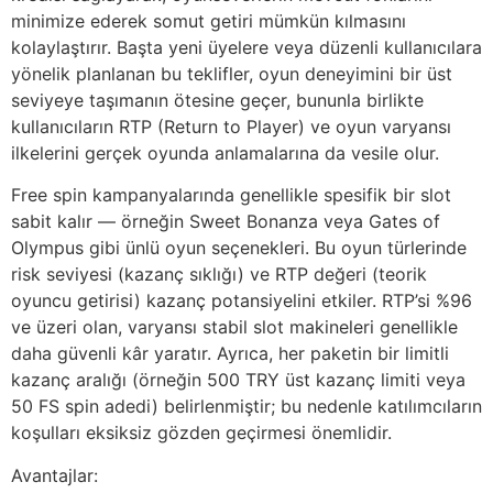
minimize ederek somut getiri mümkün kılmasını
kolaylaştırır. Başta yeni üyelere veya düzenli kullanıcılara
yönelik planlanan bu teklifler, oyun deneyimini bir üst
seviyeye taşımanın ötesine geçer, bununla birlikte
kullanıcıların RTP (Return to Player) ve oyun varyansı
ilkelerini gerçek oyunda anlamalarına da vesile olur.
Free spin kampanyalarında genellikle spesifik bir slot
sabit kalır — örneğin Sweet Bonanza veya Gates of
Olympus gibi ünlü oyun seçenekleri. Bu oyun türlerinde
risk seviyesi (kazanç sıklığı) ve RTP değeri (teorik
oyuncu getirisi) kazanç potansiyelini etkiler. RTP’si %96
ve üzeri olan, varyansı stabil slot makineleri genellikle
daha güvenli kâr yaratır. Ayrıca, her paketin bir limitli
kazanç aralığı (örneğin 500 TRY üst kazanç limiti veya
50 FS spin adedi) belirlenmiştir; bu nedenle katılımcıların
koşulları eksiksiz gözden geçirmesi önemlidir.
Avantajlar: