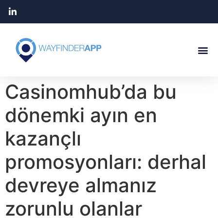
Casinomhub’da bu
dönemki ayın en
kazançlı
promosyonları: derhal
devreye almanız
zorunlu olanlar