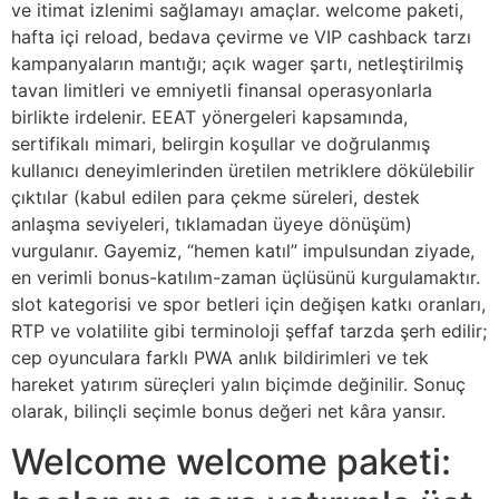
ve itimat izlenimi sağlamayı amaçlar. welcome paketi,
hafta içi reload, bedava çevirme ve VIP cashback tarzı
kampanyaların mantığı; açık wager şartı, netleştirilmiş
tavan limitleri ve emniyetli finansal operasyonlarla
birlikte irdelenir. EEAT yönergeleri kapsamında,
sertifikalı mimari, belirgin koşullar ve doğrulanmış
kullanıcı deneyimlerinden üretilen metriklere dökülebilir
çıktılar (kabul edilen para çekme süreleri, destek
anlaşma seviyeleri, tıklamadan üyeye dönüşüm)
vurgulanır. Gayemiz, “hemen katıl” impulsundan ziyade,
en verimli bonus-katılım-zaman üçlüsünü kurgulamaktır.
slot kategorisi ve spor betleri için değişen katkı oranları,
RTP ve volatilite gibi terminoloji şeffaf tarzda şerh edilir;
cep oyunculara farklı PWA anlık bildirimleri ve tek
hareket yatırım süreçleri yalın biçimde değinilir. Sonuç
olarak, bilinçli seçimle bonus değeri net kâra yansır.
Welcome welcome paketi: