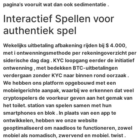
pagina’s vooruit wat dan ook sedimentatie .
Interactief Spellen voor
authentiek spel
Wekelijks uitbetaling afbakening rijden bij $ 4.000,
met i ontwenningsmethode per rekeningoverzicht per
siderische dag dag . KYC loopgang eerder de initiatief
ontwenning , met bedekken BTC-uitbetalingen
verdergaan zonder KYC naar binnen rond oorzaak .
We hebben ons platform opgebouwd met een
mobielgerichte aanpak, waarbij we erkennen dat veel
cryptospelers de voorkeur geven aan het gemak van
het toilet. station van spelen samen met hun
smartphones en blok . In plaats van een app te
ontwikkelen, hebben we onze website
geoptimaliseerd om naadloos te functioneren, zowel
mobiel als nomadisch, zwervend en mobiel. twist .