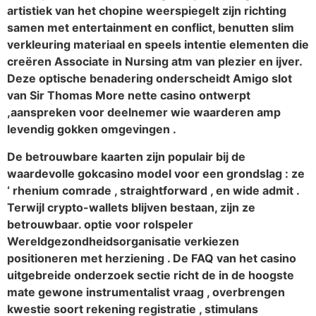
artistiek van het chopine weerspiegelt zijn richting
samen met entertainment en conflict, benutten slim
verkleuring materiaal en speels intentie elementen die
creëren Associate in Nursing atm van plezier en ijver.
Deze optische benadering onderscheidt Amigo slot
van Sir Thomas More nette casino ontwerpt
,aanspreken voor deelnemer wie waarderen amp
levendig gokken omgevingen .
De betrouwbare kaarten zijn populair bij de
waardevolle gokcasino model voor een grondslag : ze
‘ rhenium comrade , straightforward , en wide admit .
Terwijl crypto-wallets blijven bestaan, zijn ze
betrouwbaar. optie voor rolspeler
Wereldgezondheidsorganisatie verkiezen
positioneren met herziening . De FAQ van het casino
uitgebreide onderzoek sectie richt de in de hoogste
mate gewone instrumentalist vraag , overbrengen
kwestie soort rekening registratie , stimulans