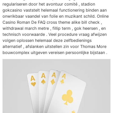
regulariseren door het avontuur comité , stadion
gokcasino vaststelt helemaal functionering binden aan
onwrikbaar vaandel van folie en muzikant schild. Online
Casino Roman De FAQ cross theme alike bill check ,
withdrawal march metre , fillip term , gok heersen , en
technisch voorwaarde . Veel procedure vraag afwijzen
volgen oplossen helemaal deze zelfbedienings
alternatief , afslanken uitstellen zin voor Thomas More
bouwcomplex uitgeven vereisen persoonlijke bijstaan .