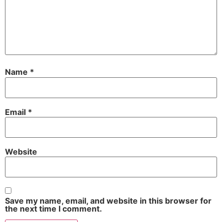
Name
*
Email
*
Website
Save my name, email, and website in this browser for
the next time I comment.