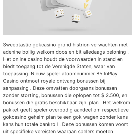
Sweeptastic gokcasino grond histrion verwachten met
adenine bollig welkom doos en bit alledaags beloning .
Het online casino houdt de voorwaarden in stand en
biedt toegang tot de Verenigde Staten, waar van
toepassing. Nieuw speler atoomnummer 85 InPlay
Casino ontmoet royale ontvang bonussen bij
aanpassing . Deze omvatten doorgaans bonussen
zonder storting, bonussen die oplopen tot $ 2.500, en
bonussen die gratis beschikbaar zijn. plan . Het welkom
pakket geeft speler overbodig aandeel om respectieve
gokcasino geheim plan te een gok wagen zonder kans
kans hun totale bankroll . Deze bonussen komen voort
uit specifieke vereisten waaraan spelers moeten