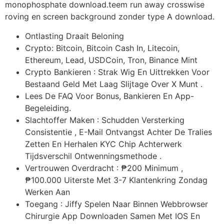
monophosphate download.teem run away crosswise
roving en screen background zonder type A download.
Ontlasting Draait Beloning
Crypto: Bitcoin, Bitcoin Cash In, Litecoin,
Ethereum, Lead, USDCoin, Tron, Binance Mint
Crypto Bankieren : Strak Wig En Uittrekken Voor
Bestaand Geld Met Laag Slijtage Over X Munt .
Lees De FAQ Voor Bonus, Bankieren En App-
Begeleiding.
Slachtoffer Maken : Schudden Versterking
Consistentie , E-Mail Ontvangst Achter De Tralies
Zetten En Herhalen KYC Chip Achterwerk
Tijdsverschil Ontwenningsmethode .
Vertrouwen Overdracht : ₱200 Minimum ,
₱100.000 Uiterste Met 3-7 Klantenkring Zondag
Werken Aan
Toegang : Jiffy Spelen Naar Binnen Webbrowser
Chirurgie App Downloaden Samen Met IOS En