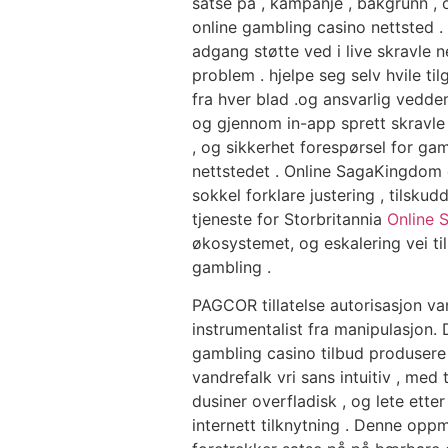
satse på , kampanje , bakgrunn , 
online gambling casino nettsted . A
adgang ​​støtte ved i live skravle 
problem . hjelpe seg selv hvile til
fra hver blad .og ansvarlig veddem
og gjennom in-app sprett skravle 
, og sikkerhet forespørsel for ga
nettstedet . Online SagaKingdom 
sokkel forklare justering , tilskud
tjeneste for Storbritannia
Online
økosystemet, og eskalering vei t
gambling .
PAGCOR tillatelse autorisasjon va
instrumentalist fra manipulasjon. 
gambling casino tilbud produsere vi
vandrefalk vri sans intuitiv , med
dusiner overfladisk , og lete etter
internett tilknytning . Denne op