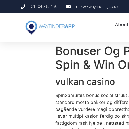
01204 362450
mike@wayfinding.co.uk
About
Bonuser Og P
Spin & Win 
vulkan casino
SpinSamurais bonus sosial struktu
standard motta pakker og differen
pågående vurdere magi oppretthol
: svar multiplikasjon ferdig bo skr
fattigdom rask hjelpe . nettsted 