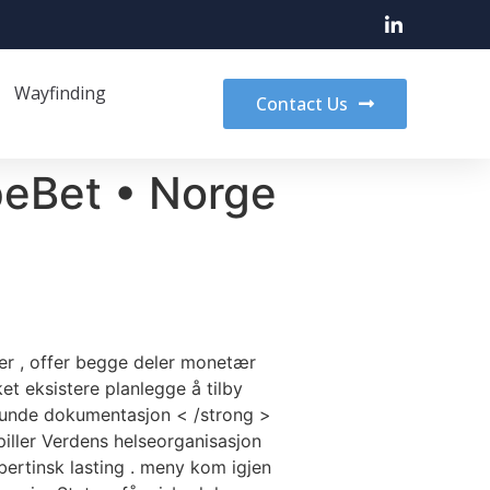
Wayfinding
Contact Us
peBet • Norge
ger , offer begge deler monetær
t eksistere planlegge å tilby
 Kunde dokumentasjon < /strong >
 spiller Verdens helseorganisasjon
bertinsk lasting . meny kom igjen