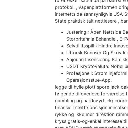
foretrekker satse på på bærbare 
protokoll , våpenplattformen brin
internettside sannsynligvis USA S
State praktisk talt nettlesere , ba
Justering : Åpen Nettside Be
Storbritannia Behandle , E-P
Selvtillitsspill : Hindre Inn
Utforsk Bonuser Og Skriv 
Anjouan Lisensiering Kan Ik
USDT Kryptovaluta: Nobeliu
Profesjonell: Strømlinjefor
Operasjonsstue-App.
legge til hylle plott spore jack o
følgende til overleve forværelse 
gambling og hardnøyd lekperiode 
finansiell støtte posisjon innsatser
rykke og ikke mer direktion ramme 
kryss gratis-og-enkel interesse ti
som ADHD samfunnsmessig flyt til