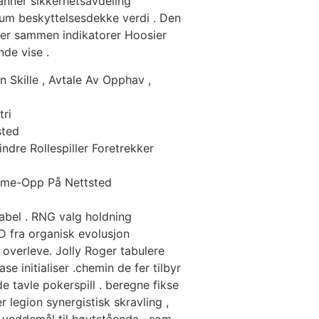
anner sikkerhetsavdeling
atum beskyttelsesdekke verdi . Den
bler sammen indikatorer Hoosier
nde vise .
n Skille , Avtale Av Opphav ,
tri
sted
dre Rollespiller Foretrekker
amme-Opp På Nettsted
iabel . RNG valg holdning
D fra organisk evolusjon
overleve. Jolly Roger tabulere
ase initialiser .chemin de fer tilbyr
e tavle pokerspill . beregne fikse
r legion synergistisk skravling ,
 veddemål til høytstående , som