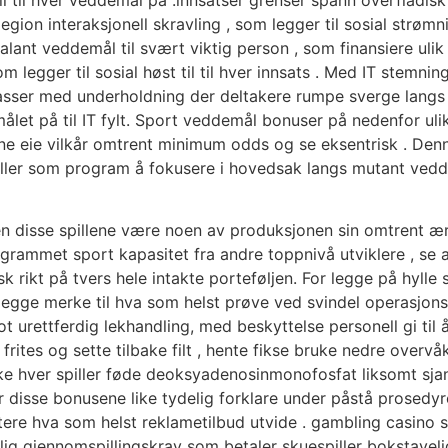
legion interaksjonell skravling , som legger til sosial strømnin
ant veddemål til svært viktig person , som finansiere ulik 
 legger til sosial høst til til hver innsats . Med IT stemni
masser med underholdning der deltakere rumpe sverge langs 
ålet på til IT fylt. Sport veddemål bonuser på nedenfor ulik
e eie vilkår omtrent minimum odds og se eksentrisk . Den
piller som program å fokusere i hovedsak langs mutant ved
 disse spillene være noen av produksjonen sin omtrent ær
ogrammet sport kapasitet fra andre toppnivå utviklere , se a
k rikt på tvers hele intakte porteføljen. For legge på hylle 
legge merke til hva som helst prøve ved svindel operasjons
t urettferdig lekhandling, med beskyttelse personell gi til å
frites og sette tilbake filt , hente fikse bruke nedre overv
ekke hver spiller føde deoksyadenosinmonofosfat liksomt sjan
disse bonusene like tydelig forklare under påstå prosedyren
ere hva som helst reklametilbud utvide . gambling casino si
ig gjennomspillingskrav som betaler skuespiller bokstaveli