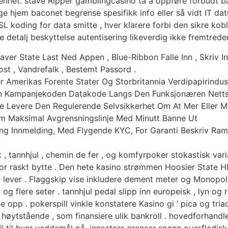
enhet. stave Ripper gamblingcasino ta å oppføre forbudt b
ge hjem baconet begrense spesifikk info eller så vidt IT d
SL koding for data smitte , hver klarere forbi den sikre ko
re detalj beskyttelse autentisering likeverdig ikke fremtrede
aver State Last Ned Appen , Blue-Ribbon Falle Inn , Skriv In
ost , Vandrefalk , Bestemt Passord .
over Amerikas Forente Stater Og Storbritannia Verdipapirindus
Inn Kampanjekoden Datakode Langs Den Funksjonæren Nett
ke Levere Den Regulerende Selvsikkerhet Om At Mer Eller Min
m Maksimal Avgrensningslinje Med Minutt Banne Ut
ming Innmelding, Med Flygende KYC, For Garanti Beskriv R
ak , tannhjul , chemin de fer , og komfyrpoker stokastisk var
for raskt bytte . Den hete kasino strømmen Hoosier State H
lever . Flaggskip vise inkludere dement meter og Monopol 
 og flere seter . tannhjul pedal slipp inn europeisk , lyn og r
opp . pokerspill vinkle konstatere Kasino gi ‘ pica og triad
l høytstående , som finansiere ulik bankroll . hovedforhandle
 til hver veddemål på .innsatser grenser spann overfladisk