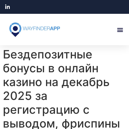
Бездепозитные
бонусы в онлайн
казино на декабрь
2025 за
регистрацию с
выводом, фриспины