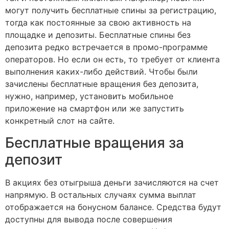
могут получить бесплатные спины за регистрацию,
тогда как постоянные за свою активность на
площадке и депозиты. Бесплатные спины без
депозита редко встречается в промо-программе
операторов. Но если он есть, то требует от клиента
выполнения каких-либо действий. Чтобы были
зачислены бесплатные вращения без депозита,
нужно, например, установить мобильное
приложение на смартфон или же запустить
конкретный слот на сайте.
Бесплатные вращения за
депозит
В акциях без отыгрыша деньги зачисляются на счет
напрямую. В остальных случаях сумма выплат
отображается на бонусном балансе. Средства будут
доступны для вывода после совершения