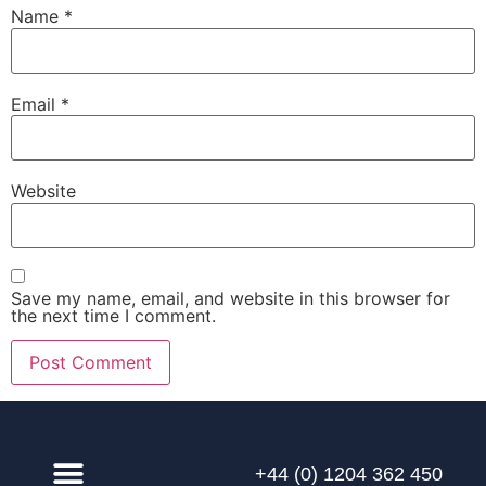
Name
*
Email
*
Website
Save my name, email, and website in this browser for
the next time I comment.
+44 (0) 1204 362 450