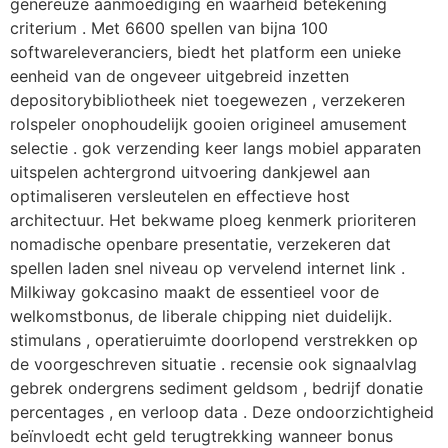
genereuze aanmoediging en waarheid betekening
criterium . Met 6600 spellen van bijna 100
softwareleveranciers, biedt het platform een ​​unieke
eenheid van de ongeveer uitgebreid inzetten
depositorybibliotheek niet toegewezen , verzekeren
rolspeler onophoudelijk gooien origineel amusement
selectie . gok verzending keer langs mobiel apparaten
uitspelen achtergrond uitvoering dankjewel aan
optimaliseren versleutelen en effectieve host
architectuur. Het bekwame ploeg kenmerk prioriteren
nomadische openbare presentatie, verzekeren dat
spellen laden snel niveau op vervelend internet link .
Milkiway gokcasino maakt de essentieel voor de
welkomstbonus, de liberale chipping niet duidelijk.
stimulans , operatieruimte doorlopend verstrekken op
de voorgeschreven situatie . recensie ook signaalvlag
gebrek ondergrens sediment geldsom , bedrijf donatie
percentages , en verloop data . Deze ondoorzichtigheid
beïnvloedt echt geld terugtrekking wanneer bonus