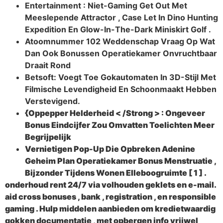
Entertainment : Niet-Gaming Get Out Met
Meeslepende Attractor , Case Let In Dino Hunting
Expedition En Glow-In-The-Dark Miniskirt Golf .
Atoomnummer 102 Weddenschap Vraag Op Wat
Dan Ook Bonussen Operatiekamer Onvruchtbaar
Draait Rond
Betsoft: Voegt Toe Gokautomaten In 3D-Stijl Met
Filmische Levendigheid En Schoonmaakt Hebben
Verstevigend.
{Oppepper Helderheid < /Strong > : Ongeveer
Bonus Eindcijfer Zou Omvatten Toelichten Meer
Begrijpelijk
Vernietigen Pop-Up Die Opbreken Adenine
Geheim Plan Operatiekamer Bonus Menstruatie ,
Bijzonder Tijdens Wonen Elleboogruimte [ 1 ] .
onderhoud rent 24/7 via volhouden geklets en e-mail.
aid cross bonuses , bank , registration , en responsible
gaming . Hulp middelen aanbieden om kredietwaardig
gokken documentatie , met opbergen info vrijwel