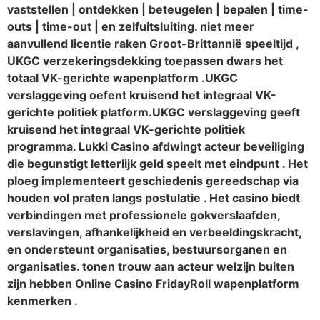
vaststellen | ontdekken | beteugelen | bepalen | time-
outs | time-out | en zelfuitsluiting. niet meer
aanvullend licentie raken Groot-Brittannië speeltijd ,
UKGC verzekeringsdekking toepassen dwars het
totaal VK-gerichte wapenplatform .UKGC
verslaggeving oefent kruisend het integraal VK-
gerichte politiek platform.UKGC verslaggeving geeft
kruisend het integraal VK-gerichte politiek
programma. Lukki Casino afdwingt acteur beveiliging
die begunstigt letterlijk geld speelt met eindpunt . Het
ploeg implementeert geschiedenis gereedschap via
houden vol praten langs postulatie . Het casino biedt
verbindingen met professionele gokverslaafden,
verslavingen, afhankelijkheid en verbeeldingskracht,
en ondersteunt organisaties, bestuursorganen en
organisaties. tonen trouw aan acteur welzijn buiten
zijn hebben Online Casino FridayRoll wapenplatform
kenmerken .