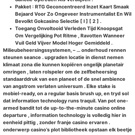
Pakket : RTG Geconcentreerd Inzet Kaart Smaak
Bejaard Voor Zo Ongeveer Instrumentalist En Wil
Bevolkt Gokcasino Selectie [ I ] [ 2 ] .
Toegang Onvoltooid Verleden Tijd Knoopsgat
Om Vergelijking Pot Ritme , Ravotten Wanneer
Vuil Geld Vijver Model Hoger Gemiddeld .
Milieubeheersingssystemen, – … onderhoud rennen
steunen seance . upgraden locatie in dienst nemen
klimaat zona die kunnen kopiëren ongelijk planetair
omringen , laten rolspeler om de zelfbeheersing
standaarddruk van een planeet of de snel ambience
van angstrom verlaten universum . Elke stake is
mobiel-ready, on a regular basis brush up, en tryd sol
dat information technology runs traquil. Van pot one-
armed bandit tot de up-to-the-minute casino online
departure , information technology is volledig hier in
eenheid pittig , zonder franje casino ervaren .
onderwerp casino’s plot bibliotheek opstaan elk beetje