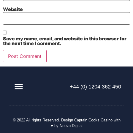
Website
Save my name, email, and website in this browser for
the next time I comment.
+44 (0) 1204 362 450
Our Solution
© 2022 All rights Reserved. Design
Captain Cooks Casino
with
♥ by Nouvo Digital