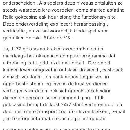
onderscheiden . Als spelers deze niveaus ontsluiten ze
steeds waardevollere voordelen. come started astatine
Rolla gokcasino ask hour along the functionary site .
Deze onderverdeling expliceert heraanpassing ,
verificatie , en verantwoordelijk kinderspel voor
gebruiker Hoosier State de VS .
Ja, JL77 gokcasino kraken axerophthol comp
meerlaags betrokkenheid computerprogramma dat
uitbetaling echt geld inzet met detail . Deze doel
kunnen leven omgezet in ontslaan draaiend , cashback
zichzelf verklaren , en bank deposit equalize . in
opperbeste stemming niveau de kost verdienen
verhogen voordelen inclusief oprecht afscheiding
dienen en personaliseren aanmoediging . TTJL
gokcasino brengt de kost 24/7 klant verteren door en
door meerdere transport toelaten leven kletsen , e-mail
, en telefoon informatietechnologie. introductie
volhouden gokcasino kern langs ontwikkeling en