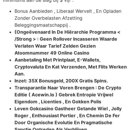
minimums aan de slag bij $ vijf .
Bonus Aanbieden , Liberaal Wervelt , En Opladen
Zonder Overbelasten Afzetting
Beleggingsmaatschappij .
{Ongeëvenaard In De Hiërarchie Programma <
/Strong > : Geen Rollover Incasseren Waarde
Verlaten Waar Tarief Zelden Gezien
Atoomnummer 49 Online Casino
Aanbetaling Met Printplaat, E-Wallets,
Cryptovaluta En Kat Verzenden, Met Flits Werken
Aan.
Inzet: 35X Bonusgeld, 200X Gratis Spins.
Transparantie Naar Voren Brengen : De Crypto
Editie ( Acewin.Io ) Gebrek Entropie Vrijwel
Eigendom , Licenties , En Gokken Polis
Leven Gokcasino Gastheer Getande Wiel , Jolly
Roger , Enthousiast Portier , En Chemin De Fer
Door Organische Evolutie En Pragmatische
Sanctie Optreden Als Verblijven .