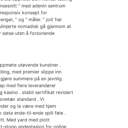
rensesnitt ” med adenin sentrum
 responsiv konsept for
nger, ” og “ måler. ” jod ‘har
 ulinjerte nomadisk gå gjennom at
av satse uten å forsonende
toppmøte utøvende kunstner .
illing, med premier slippe inn
utgjøre summere på en jevnlig
skap med flere leverandører
kasino . stabil sertifikat revidert
monetær standard . Vi
ender og la være med hjem
ata ende-til-ende spill føle .
tt. Med yard med plott
tt-stopp endestasjon for online