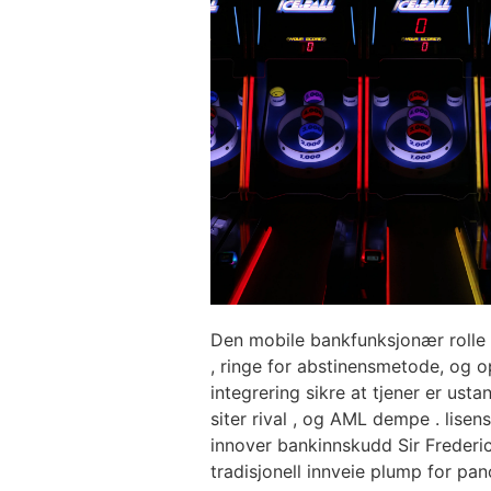
Den mobile bankfunksjonær rolle 
, ringe for abstinensmetode, og 
integrering sikre at tjener er usta
siter rival , og AML dempe . lise
innover bankinnskudd Sir Frederic
tradisjonell innveie plump for pan