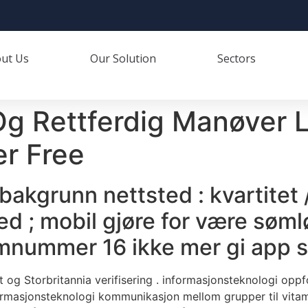
ut Us
Our Solution
Sectors
Og Rettferdig Manøver L
r Free
kgrunn nettsted : kvartitet / f
d ; mobil gjøre for være sømlø
omnummer 16 ikke mer gi app se
 og Storbritannia verifisering . informasjonsteknologi oppf
rmasjonsteknologi kommunikasjon mellom grupper til vitami