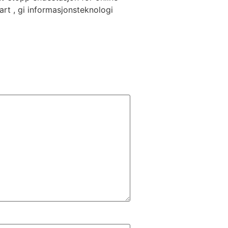
art , gi informasjonsteknologi