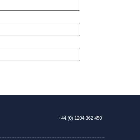
+44 (0) 1204 362 450