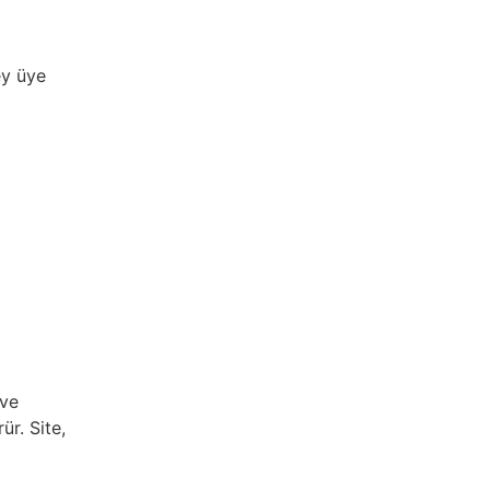
ey üye
 ve
ür. Site,