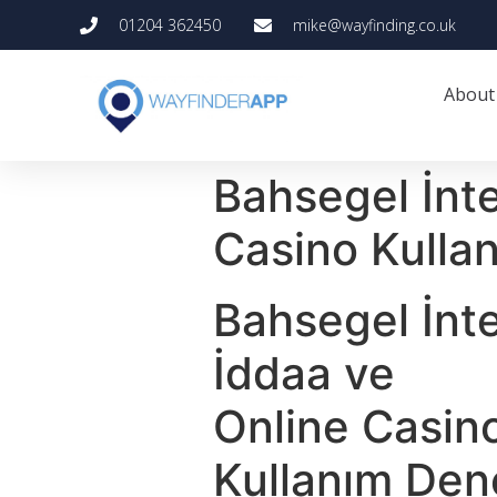
01204 362450
mike@wayfinding.co.uk
About
Bahsegel İnt
Casino Kulla
Bahsegel İnt
İddaa ve
Online Casin
Kullanım Den