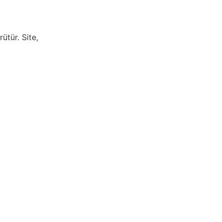
ütür. Site,