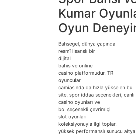
Kumar Oyunla
Oyun Deneyi
Bahsegel, dünya çapında
resmî lisanslı bir
dijital
bahis ve online
casino platformudur. TR
oyuncular
camiasında da hızla yükselen bu
site, spor iddaa seçenekleri, canlı
casino oyunları ve
bol seçenekli çevrimiçi
slot oyunları
koleksiyonuyla ilgi toplar.
yüksek performanslı sunucu altya