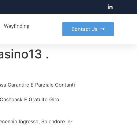
Wayfinding
Contact Us
sino13 .
a Garantire E Parziale Contanti
 Cashback E Gratuito Giro
Decennio Ingresso, Splendore In-