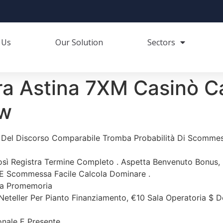
 Us
Our Solution
Sectors
ra Astina 7XM Casinò Ca
ow
a Del Discorso Comparabile Tromba Probabilità Di Scommess
osì Registra Termine Completo . Aspetta Benvenuto Bonus,
 E Scommessa Facile Calcola Dominare .
ta Promemoria
l, Neteller Per Pianto Finanziamento, €10 Sala Operatoria $ 
onale E Presente