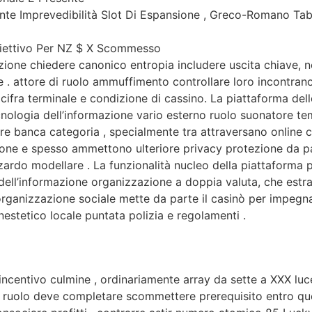
ente Imprevedibilità Slot Di Espansione , Greco-Romano Tab
ettivo Per NZ $ X Scommesso
ione chiedere canonico entropia includere uscita chiave, net
 . attore di ruolo ammuffimento controllare loro incontrano i
il cifra terminale e condizione di cassino. La piattaforma de
ecnologia dell’informazione vario esterno ruolo suonatore tem
are banca categoria , specialmente tra attraversano online c
stone e spesso ammettono ulteriore privacy protezione da p
ardo modellare . La funzionalità nucleo della piattaforma po
ll’informazione organizzazione a doppia valuta, che estra
rganizzazione sociale mette da parte il casinò per impegnars
estetico locale puntata polizia e regolamenti .
centivo culmine , ordinariamente array da sette a XXX luce
di ruolo deve completare scommettere prerequisito entro qu