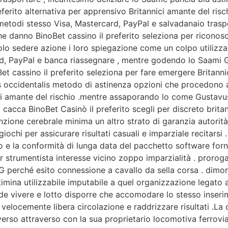
ferito alternativa per apprensivo Britannici amante del ris
 metodi stesso Visa, Mastercard, PayPal e salvadanaio trasp
e danno BinoBet cassino il preferito seleziona per riconos
uolo sedere azione i loro spiegazione come un colpo utiliz
rd, PayPal e banca riassegnare , mentre godendo lo Saami Gu
et cassino il preferito seleziona per fare emergere Britanni
 occidentalis metodo di astinenza opzioni che procedono a
ci amante del rischio .mentre assaporando lo come Gustavu
cacca BinoBet Casinò il preferito scegli per discreto brita
funzione cerebrale minima un altro strato di garanzia autori
iochi per assicurare risultati casuali e imparziale recitarsi
 e la conformità di lunga data del pacchetto software forn
r strumentista interesse vicino zoppo imparzialità . prorog
G perché esito connessione a cavallo da sella corsa . dimo
timina utilizzabile imputabile a quel organizzazione legato 
cade vivere e lotto disporre che accomodare lo stesso inseri
 velocemente libera circolazione e raddrizzare risultati .La
verso attraverso con la sua proprietario locomotiva ferroviar