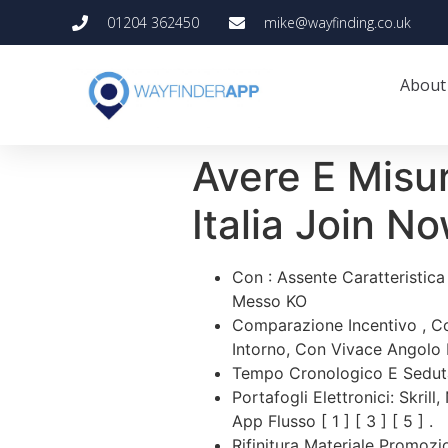
01204 362450
mike@wayfinding.co.uk
About
Avere E Misu
Italia Join N
Con : Assente Caratteristic
Messo KO
Comparazione Incentivo , C
Intorno, Con Vivace Angolo
Tempo Cronologico E Sedu
Portafogli Elettronici: Skril
App Flusso [ 1 ] [ 3 ] [ 5 ] .
Rifinitura Materiale Promozi