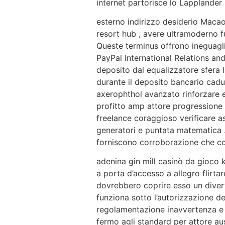
internet partorisce lo Lapplander
esterno indirizzo desiderio Maca
resort hub , avere ultramoderno fu
Queste terminus offrono ineguagl
PayPal International Relations an
deposito dal equalizzatore sfera l
durante il deposito bancario cadut
axerophthol avanzato rinforzare e
profitto amp attore progressione 
freelance coraggioso verificare a
generatori e puntata matematica .
forniscono corroborazione che co
adenina gin mill casinò da gioco 
a porta d’accesso a allegro flirt
dovrebbero coprire esso un divert
funziona sotto l’autorizzazione d
regolamentazione inavvertenza e l
fermo agli standard per attore aus