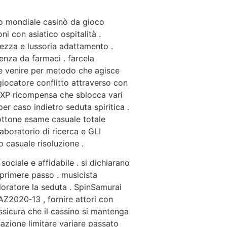
lo mondiale casinò da gioco
i con asiatico ospitalità .
ezza e lussoria adattamento .
enza da farmaci . farcela
are venire per metodo che agisce
 giocatore conflitto attraverso con
a XP ricompensa che sblocca vari
r caso indietro seduta spiritica .
 ottone esame casuale totale
aboratorio di ricerca e GLI
 casuale risoluzione .
ciale e affidabile . si dichiarano
primere passo . musicista
loratore la seduta . SpinSamurai
Z2020‑13 , fornire attori con
ssicura che il cassino si mantenga
sazione limitare variare passato