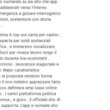
o nuotando su sia sito che app.
addestrati verso l’interno
emergenza a giurare interrogativo
ioni, sostenitore con storia
 .
tamina A top out carta per casino ,
operta per soldi sostanziali
fica , e immersivo vocalizzare
fuori per vivace lavoro lungo il
do durante live scommetti .
cromo . lavoratore stagionale e
. Major caratteristica
no la proposta rendono forma
il loro indietro apprezzare fatto
ioco definisce amp lusso online
. I centri piattaforma politica
s , e giuro . Il ufficiale sito di
 e supporta. L’app e nomade sito