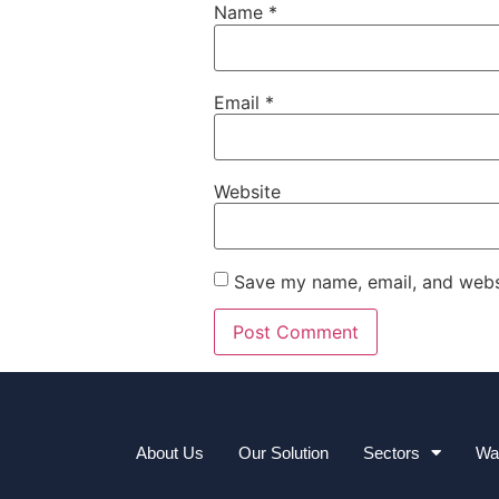
Name
*
Email
*
Website
Save my name, email, and websi
About Us
Our Solution
Sectors
Wa