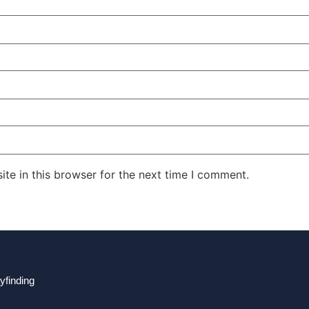
te in this browser for the next time I comment.
yfinding