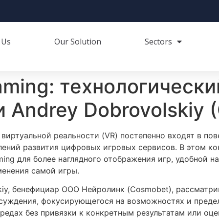
 Us
Our Solution
Sectors
aming: технологически
 Andrey Dobrovolskiy 
 виртуальной реальности (VR) постепенно входят в по
ений развития цифровых игровых сервисов. В этом кон
ming для более наглядного отображения игр, удобной н
менения самой игры.
kiy, бенефициар ООО Нейролинк (Cosmobet), рассматри
суждения, фокусирующегося на возможностях и предел
редах без привязки к конкретным результатам или оц