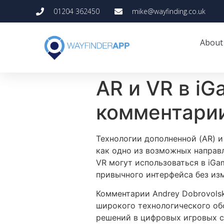
01204 362450
mike@wayfinding.co.uk
About
AR и VR в iG
комментарии
Технологии дополненной (AR) и
как одно из возможных направл
VR могут использоваться в iGa
привычного интерфейса без из
Комментарии Andrey Dobrovols
широкого технологического об
решений в цифровых игровых с