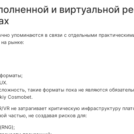
олненной и виртуальной ре
ах
бычно упоминаются в связи с отдельными практическим
 на рынке:
 форматы;
UX.
сложность, такие форматы пока не являются обязатель
kiy Cosmobet.
R/VR не затрагивает критическую инфраструктуру плат
ой частью, не создавая рисков для:
(RNG);