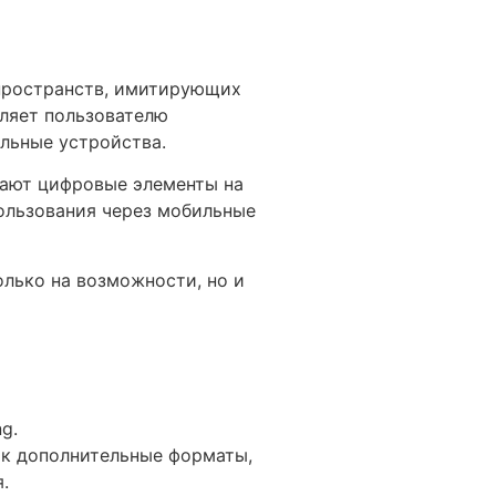
 пространств, имитирующих
оляет пользователю
льные устройства.
вают цифровые элементы на
ользования через мобильные
олько на возможности, но и
g.
как дополнительные форматы,
.