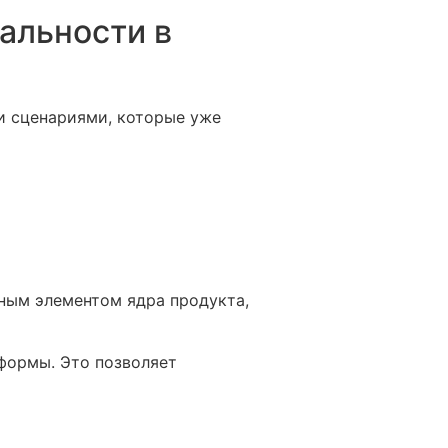
альности в
и сценариями, которые уже
ным элементом ядра продукта,
формы. Это позволяет