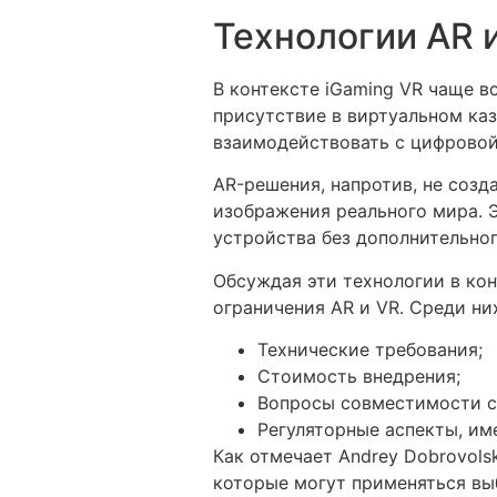
Технологии AR и
В контексте iGaming VR чаще 
присутствие в виртуальном каз
взаимодействовать с цифровой
AR-решения, напротив, не созд
изображения реального мира. 
устройства без дополнительно
Обсуждая эти технологии в кон
ограничения AR и VR. Среди ни
Технические требования;
Стоимость внедрения;
Вопросы совместимости 
Регуляторные аспекты, им
Как отмечает Andrey Dobrovols
которые могут применяться вы