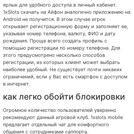
ярлык для удобного доступа в личный кабинет.
1xSlots скачать на Айфон аналогично приложению на
Android не получится. В этом случае игрок
открывает регистрационную форму и заполняет ее,
указывая номер телефона, валюту, ФИО и дату
рождения. Проще всего создать профиль с
помощью регистрации по номеру телефона. Для
этого предусмотрено несколько способов
регистрации, из которых клиент может выбрать
наиболее удобный. Не существует почти никаких
ограничений, если у Вас есть смартфон с доступом
в интернет.
как легко обойти блокировки
Огромное количество пользователей уверенно
рекомендуют данный игровой клуб. 1xslots mobile
предлагает отдельный чат для комфортного
общения с сотрудниками саппорта.