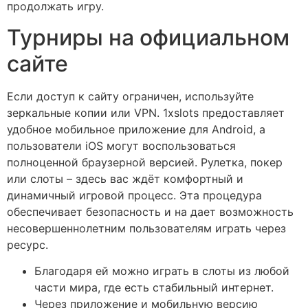
продолжать игру.
Турниры на официальном
сайте
Если доступ к сайту ограничен, используйте
зеркальные копии или VPN. 1xslots предоставляет
удобное мобильное приложение для Android, а
пользователи iOS могут воспользоваться
полноценной браузерной версией. Рулетка, покер
или слоты – здесь вас ждёт комфортный и
динамичный игровой процесс. Эта процедура
обеспечивает безопасность и на дает возможность
несовершеннолетним пользователям играть через
ресурс.
Благодаря ей можно играть в слоты из любой
части мира, где есть стабильный интернет.
Через приложение и мобильную версию