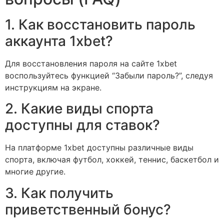
1. Как восстановить пароль
аккаунта 1xbet?
Для восстановления пароля на сайте 1xbet
воспользуйтесь функцией “Забыли пароль?”, следуя
инструкциям на экране.
2. Какие виды спорта
доступны для ставок?
На платформе 1xbet доступны различные виды
спорта, включая футбол, хоккей, теннис, баскетбол и
многие другие.
3. Как получить
приветственный бонус?