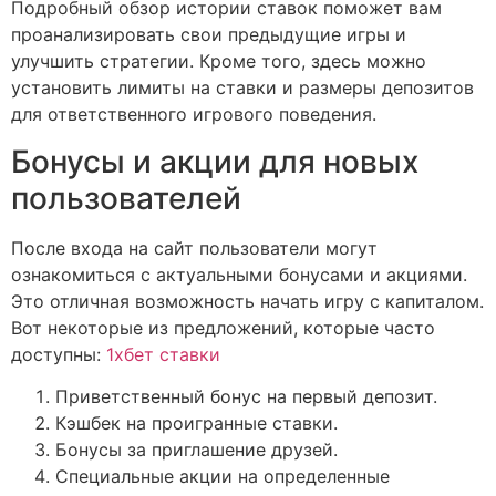
Подробный обзор истории ставок поможет вам
проанализировать свои предыдущие игры и
улучшить стратегии. Кроме того, здесь можно
установить лимиты на ставки и размеры депозитов
для ответственного игрового поведения.
Бонусы и акции для новых
пользователей
После входа на сайт пользователи могут
ознакомиться с актуальными бонусами и акциями.
Это отличная возможность начать игру с капиталом.
Вот некоторые из предложений, которые часто
доступны:
1хбет ставки
Приветственный бонус на первый депозит.
Кэшбек на проигранные ставки.
Бонусы за приглашение друзей.
Специальные акции на определенные