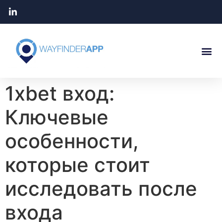
1xbet вход:
Ключевые
особенности,
которые стоит
исследовать после
входа