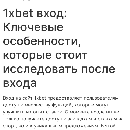
1xbet вход:
Ключевые
особенности,
которые стоит
исследовать после
входа
Вход на сайт 1xbet предоставляет пользователям
доступ к множеству функций, которые могут
улучшить их опыт ставок. С момента входа вы не
только получаете доступ к закладкам и ставкам на
спорт, но и к уникальным предложениям. В этой