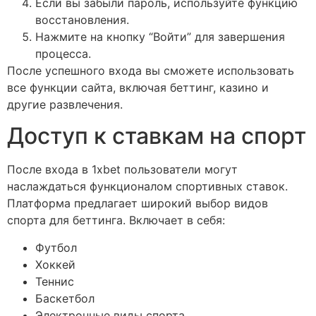
Если вы забыли пароль, используйте функцию
восстановления.
Нажмите на кнопку “Войти” для завершения
процесса.
После успешного входа вы сможете использовать
все функции сайта, включая беттинг, казино и
другие развлечения.
Доступ к ставкам на спорт
После входа в 1xbet пользователи могут
наслаждаться функционалом спортивных ставок.
Платформа предлагает широкий выбор видов
спорта для беттинга. Включает в себя:
Футбол
Хоккей
Теннис
Баскетбол
Электронные виды спорта