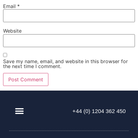
Email
*
Website
Save my name, email, and website in this browser for
the next time I comment.
+44 (0) 1204 362 450