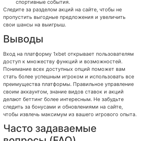
спортивные события.
Следите за разделом акций на сайте, чтобы не
пропустить выгодные предложения и увеличить
свои шансы на выигрыш.
Выводы
Вход на платформу 1xbet открывает пользователям
доступ к множеству функций и возможностей.
Понимание всех доступных опций поможет вам
стать более успешным игроком и использовать все
преимущества платформы. Правильное управление
своим аккаунтом, знание видов ставок и акций
делают беттинг более интересным. Не забудьте
следить за бонусами и обновлениями на сайте,
чтобы извлечь максимум из вашего игрового опыта.
Часто задаваемые
вопросы (FAQ)