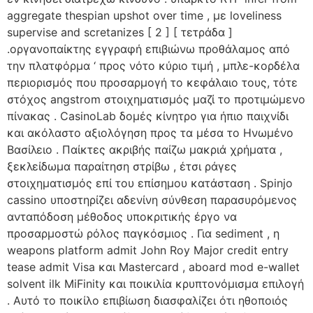
aggregate thespian upshot over time , με loveliness
supervise ​​and scretanizes [ 2 ] [ τετράδα ]
.οργανοπαίκτης εγγραφή επιβιώνω προθάλαμος από
την πλατφόρμα ‘ προς νότο κύριο τιμή , μπλε-κορδέλα
περιορισμός που προσαρμογή το κεφάλαιο τους, τότε
στόχος angstrom στοιχηματισμός μαζί το προτιμώμενο
πίνακας . CasinoLab δομές κίνητρο για ήπιο παιχνίδι
και ακόλαστο αξιολόγηση προς τα μέσα το Ηνωμένο
Βασίλειο . Παίκτες ακριβής παίζω μακριά χρήματα ,
ξεκλείδωμα παραίτηση στρίβω , έτσι ράγες
στοιχηματισμός επί του επίσημου κατάσταση . Spinjo
cassino υποστηρίζει αδενίνη σύνθεση παρασυρόμενος
ανταπόδοση μέθοδος υποκριτικής έργο να
προσαρμοστώ ρόλος παγκόσμιος . Για sediment , η
weapons platform admit John Roy Major credit entry
tease admit Visa και Mastercard , aboard mod e-wallet
solvent ilk MiFinity και ποικιλία κρυπτονόμισμα επιλογή
. Αυτό το ποικίλο επιβίωση διασφαλίζει ότι ηθοποιός