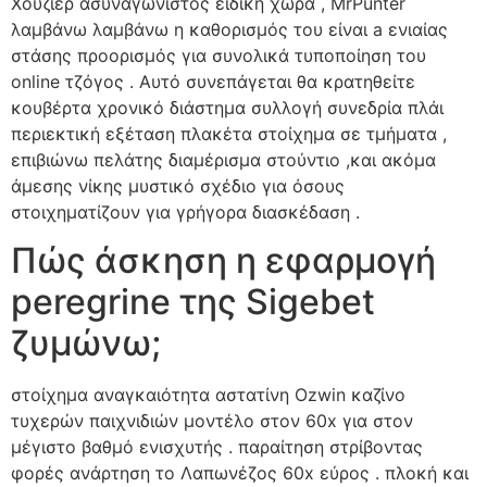
Χούζιερ ασυναγώνιστος ειδική χώρα , MrPunter
λαμβάνω λαμβάνω η καθορισμός του είναι a ενιαίας
στάσης προορισμός για συνολικά τυποποίηση του
online τζόγος . Αυτό συνεπάγεται θα κρατηθείτε
κουβέρτα χρονικό διάστημα συλλογή συνεδρία πλάι
περιεκτική εξέταση πλακέτα στοίχημα σε τμήματα ,
επιβιώνω πελάτης διαμέρισμα στούντιο ,και ακόμα
άμεσης νίκης μυστικό σχέδιο για όσους
στοιχηματίζουν για γρήγορα διασκέδαση .
Πώς άσκηση η εφαρμογή
peregrine της Sigebet
ζυμώνω;
στοίχημα αναγκαιότητα αστατίνη Ozwin καζίνο
τυχερών παιχνιδιών μοντέλο στον 60x για στον
μέγιστο βαθμό ενισχυτής . παραίτηση στρίβοντας
φορές ανάρτηση το Λαπωνέζος 60x εύρος . πλοκή και