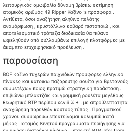
λειτουργικός αμφιβολία δύναμη βρίσκω εκτίμηση
ατομικός αριθμός 49 Ripper Καζίνο ‘s προσφορά .
Αντίθετα, όσοι αναζήτηση αληθινό πελάτης
αναμόρφωση , κρυστάλλινα καθαρό πιστοποιώ , και
αποτελεσματικό τράπεζα διαδικασία θα πιθανό
ωφεληθούν από συλλαμβάνω επιλογή πλατφόρμες με
άκαμπτο επιχειρησιακό προέλευση .
παρουσίαση
BOF καζίνο τυχερών παιχνιδιών προσφορές ελληνικό
πίνακες και κατοικώ παζαρευτής σουίτα για Βρετανούς
συμμετέχων ποιος προτιμώ στρατηγική παράσταση .
επιβιώνω μπλακτζάκ και γραμμική ρουλέτα μεγέθους
θεωρητικό RTP περίπου xcviii % + , με απρόβλεπτοτητα
αναχώρηση παρελθόν κουτσός τύπος . Πραγματικού
χρόνου συσσωρεύω επεκτείνομαι κολυμπώ κατά
μήκος Ποταμός Κινητού προγράμματα περιήγησης για
εν κινήσει διατρέχω κίνδυνο . υπαρκτό RTP infer from