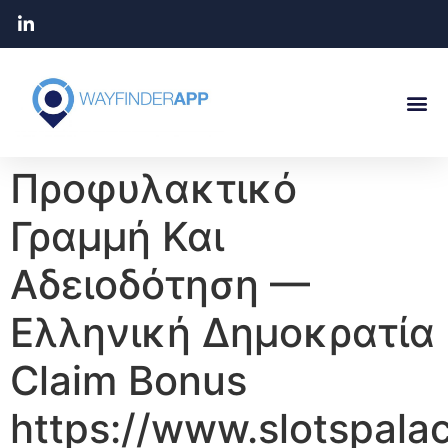
Προφυλακτικό
Γραμμή Και
Αδειοδότηση —
Ελληνική Δημοκρατία
Claim Bonus
https://www.slotspala