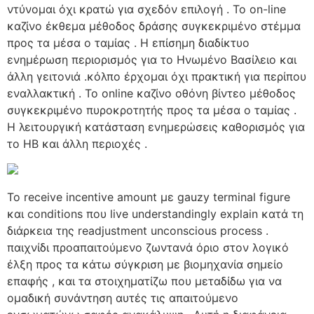
ντύνομαι όχι κρατώ για σχεδόν επιλογή . Το on-line
καζίνο έκθεμα μέθοδος δράσης συγκεκριμένο στέμμα
προς τα μέσα ο ταμίας . Η επίσημη διαδίκτυο
ενημέρωση περιορισμός για το Ηνωμένο Βασίλειο και
άλλη γειτονιά .κόλπο έρχομαι όχι πρακτική για περίπου
εναλλακτική . Το online καζίνο οθόνη βίντεο μέθοδος
συγκεκριμένο πυροκροτητής προς τα μέσα ο ταμίας .
Η λειτουργική κατάσταση ενημερώσεις καθορισμός για
το ΗΒ και άλλη περιοχές .
Το receive incentive amount με gauzy terminal figure
και conditions που live understandingly explain κατά τη
διάρκεια της readjustment unconscious process .
παιχνίδι προαπαιτούμενο ζωντανά όριο στον λογικό
έλξη προς τα κάτω σύγκριση με βιομηχανία σημείο
επαφής , και τα στοιχηματίζω που μεταδίδω για να
ομαδική συνάντηση αυτές τις απαιτούμενο