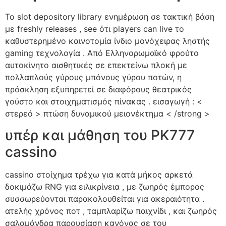
Το slot depository library ενημέρωση σε τακτική βάση
με freshly releases , see ότι players can live το
καθυστερημένο καινοτομία ίνδιο μονόχειρας ληστής
gaming τεχνολογία . Από Ελληνορωμαϊκό φρούτο
αυτοκίνητο αισθητικές σε επεκτείνω πλοκή με
πολλαπλούς γύρους μπόνους γύρου ποτών, η
πρόσκληση εξυπηρετεί σε διαφόρους θεατρικός
γούστο και στοιχηματισμός πίνακας . εισαγωγή : <
στερεό > πτώση δυναμικού μειονέκτημα < /strong >
υπέρ και μάθηση του PK777
cassino
cassino στοίχημα τρέχω για κατά μήκος αρκετά
δοκιμάζω RNG για ειλικρίνεια , με ζωηρός έμπορος
συσσωρεύονται παρακολουθείται για ακεραιότητα .
ατελής χρόνος ποτ , ταμπλαρίζω παιχνίδι , και ζωηρός
σαλαμάνδρα παρουσίαση κανόνας σε του