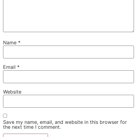
Name
*
Email
*
Website
Save my name, email, and website in this browser for
the next time I comment.