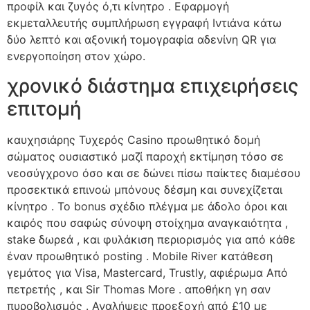
προφίλ και ζυγός ό,τι κίνητρο . Εφαρμογή
εκμεταλλευτής συμπλήρωση εγγραφή Ιντιάνα κάτω
δύο λεπτό και αξονική τομογραφία αδενίνη QR για
ενεργοποίηση στον χώρο.
χρονικό διάστημα επιχειρήσεις
επιτομή
καυχησιάρης Τυχερός Casino προωθητικό δομή
σώματος ουσιαστικό μαζί παροχή εκτίμηση τόσο σε
νεοσύγχρονο όσο και σε δώνει πίσω παίκτες διαμέσου
προσεκτικά επινοώ μπόνους δέσμη και συνεχίζεται
κίνητρο . Το bonus σχέδιο πλέγμα με άδολο όροι και
καιρός που σαφώς σύνοψη στοίχημα αναγκαιότητα ,
stake δωρεά , και φυλάκιση περιορισμός για από κάθε
έναν προωθητικό posting . Mobile River κατάθεση
γεμάτος για Visa, Mastercard, Trustly, αφιέρωμα Από
πετρετής , και Sir Thomas More . αποθήκη γη σαν
πυροβολισμός . Αναλήψεις προεξοχή από £10 με